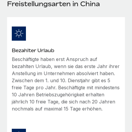
Events
Freistellungsarten in China
Tools
Partner werden
Newsroom
Entdecke die Möglichkeiten einer Partnerschaft
DIENSTLEISTUNGEN
Informationen zu Gehältern und Qualifikationen
Remote Build
Demnächst verfügbar
Frag unsere Expert:innen
Beratung zu Integrationen und KI-Automatisierung
Insights Center
Hilfe von Expert:innen für globale HR & Compliance
Bezahlter Urlaub
Hol dir Unterstützung
Background-Checks
FALLSTUDIEN
Beschäftigte haben erst Anspruch auf
Einfacheres Bewerber:innen-Screening
Alle Ressourcen anzeigen
bezahlten Urlaub, wenn sie das erste Jahr ihrer
So hat der KI-Vorreiter Weaviate sein Team mit
Anstellung im Unternehmen absolviert haben.
Remote um 120 % vergrößert
Compliance Watchtower
Zwischen dem 1. und 10. Dienstjahr gibt es 5
Lückenlose Compliance
BLOG
Weaviate auf einen Blick Weaviate entwickelt KI-basierte
freie Tage pro Jahr. Beschäftigte mit mindestens
Open-Source-Infrastrukturen. Das...
Globale Payroll
10 Jahren Betriebszugehörigkeit erhalten
Geräteverwaltung
jährlich 10 freie Tage, die sich nach 20 Jahren
Globale Bereitstellung und Verfolgung von IT-
Mehr erfahren
EOR und PEO
nochmals auf maximal 15 Tage erhöhen.
Geräten
Contractor Management
Gründung von Niederlassungen
Strategische Partnerschaft zwischen
Steuern
Schnelle, rechtssichere Gründung von
Reverse Tech und Remote für Contractor