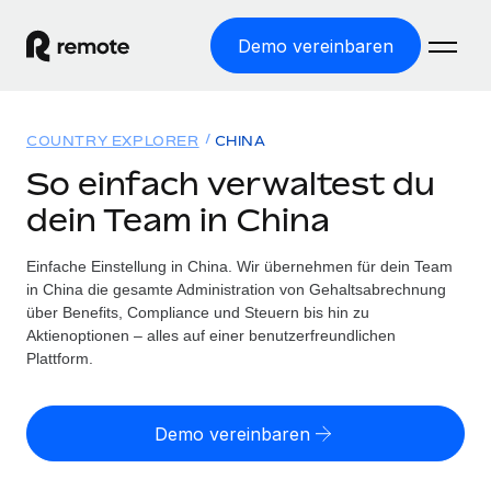
Demo vereinbaren
Startseite
COUNTRY EXPLORER
CHINA
Produkte
So einfach verwaltest du
dein Team in China
Lösungen
WELTWEITE BESCHÄFTIGUNG
Globale Payroll
Einfache Einstellung in China. Wir übernehmen für dein Team
Ressourcen
WELTWEITE ABDECKUNG
Einfache, rechtssicher Payroll
in China die gesamte Administration von Gehaltsabrechnung
Country Explorer
über Benefits, Compliance und Steuern bis hin zu
Preise
TOOLS UND RECHNER
Employer of Record
Aktienoptionen – alles auf einer benutzerfreundlichen
Länderspezifische Unterstützung bei der Einstellung
Weltweites Wachstum ohne Kosten für Niederlassungen
Plattform.
Scheinselbstständigkeitsrisiko berechnen
Explorer für US-Bundesstaaten
Länderspezifische Einschätzung des
Contractor of Record
Einfache Einstellung in allen US-Bundesstaaten
Scheinselbstständigkeitsrisikos
Deutsch
Rechtssichere, weltweite Arbeit mit Freelancer:innen
Demo vereinbaren
Remote im Vergleich
Personalkostenrechner
Contractor Management
English
Vergleiche mit unseren Mitbewerbern
Länderspezifische Berechnung der