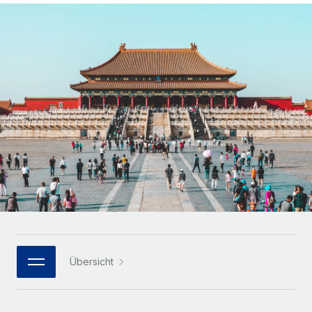
Globales Onboarding und Verwalten von
Gesamtbeschäftigungskosten
Anmelden
Freelancer:innen
Nederlands
WACHSTUMSPHASE
Honorarzahlungen berechnen
PEO
Français
Informationen zu möglichen Währungen und
Startups
Auslagern von komplexen HR-Aufgaben
Abwicklungsfristen für globale Freelancer:innen
Agile HR- und Payroll-Lösungen für wachsende
Deutsch
Unternehmen
INFRASTRUKTUR
LERNEN MIT REMOTE
Mittelstand
Español
Remote Embedded
Maßgeschneiderte HR-Lösungen, um Teams zu
Forschung und Leitfäden
Nahtlose Integration der HR in bestehende Abläufe
vergrößern
Italiano
Fallstudien
Plattform
Enterprise
Português (Portugal)
Integrierte HR-Kernfunktionen für dein Team
HR-Glossar
Globale HR für Konzerne und Großunternehmen
Verknüpfen
Neu
日本語
Checklisten und Vorlagen
Verknüpfung beliebiger KI-Tools mit Remote über unser
PARTNER WERDEN
Bibliothek für Stellenbeschreibungen
한국어
MCP
Übersicht
Strategische Technologiepartner
Webinare
Integrationen
Flexible Einbettung von Global-HR-Funktionen in deine
中文（简体）
Plattform
Prozessoptimierung mit unverzichtbaren Business-