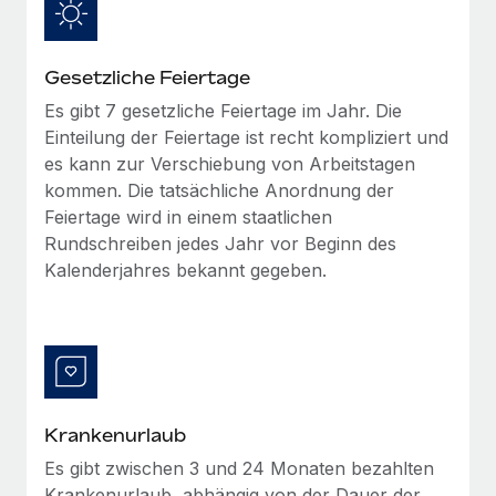
Management und Payroll
Niederlassungen
Den Blog erkunden
Reverse Tech auf einen Blick Das Gesundheits- und
Mobilität und Relocation
Wellness-Startup Reverse Tech hat das globale...
Gesetzliche Feiertage
Mühelose Relocation von Mitarbeiter:innen
BLOG
Es gibt 7 gesetzliche Feiertage im Jahr. Die
Mehr erfahren
Einteilung der Feiertage ist recht kompliziert und
Benefits
Neues zu Remote-Produkten: Integration mit
es kann zur Verschiebung von Arbeitstagen
Mühelose Verwaltung von Benefits
Gusto und Zero und Contractor Management
kommen. Die tatsächliche Anordnung der
Plus
Feiertage wird in einem staatlichen
Auch im neuen Jahr wollen wir bei Remote Unternehmen
Rundschreiben jedes Jahr vor Beginn des
aller Größen dabei unterstützen, die beste...
Kalenderjahres bekannt gegeben.
Mehr erfahren
Wie Phiture 55 Mitarbeiter:innen in 19 Ländern
mit Remote verwaltet
Krankenurlaub
Phiture ist der unumstrittene Marktführer im Bereich der
Wachstumsberatung für mobile Apps. Das...
Es gibt zwischen 3 und 24 Monaten bezahlten
Krankenurlaub, abhängig von der Dauer der