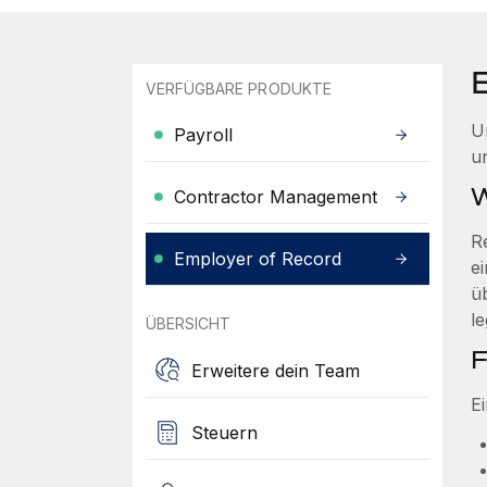
VERFÜGBARE PRODUKTE
U
Payroll
u
W
Contractor Management
R
Employer of Record
ei
ü
l
ÜBERSICHT
F
Erweitere dein Team
E
Steuern