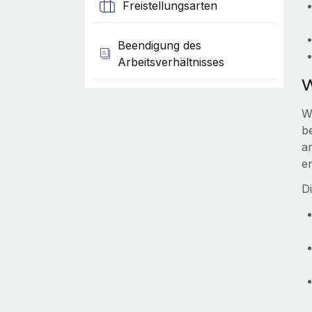
Freistellungsarten
Beendigung des
Arbeitsverhältnisses
W
W
b
a
er
D