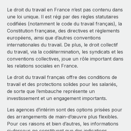
Événements
Intégrez les RH à l’international de manière flexible
Le droit du travail en France n’est pas contenu dans
Salle de presse
Devenir partenaire
une loi unique. Il est régi par des règles statutaires
SERVICES
Explorez avec nous vos opportunités de partenariat
codifiées (notamment le code du travail français), la
Données sur les salaires et les talents
Demandez aux experts
Constitution française, des directives et règlements
Recevez des conseils d’experts sur les RH à
Remote Build
Bientôt disponible
européens, ainsi que d’autres conventions
Centre de ressources
l’international et la conformité
Conseil en intégrations et automatisations assistées par
internationales du travail. De plus, le droit collectif
l’IA
Obtenir de l’aide
du travail, via la codétermination, les syndicats et les
Contrôles d’antécédents
conventions collectives, joue un rôle important dans
Simplifiez vos processus de présélection des
Voir toutes les ressources
les relations sociales en France.
candidats
ÉTUDES DE CAS
Le droit du travail français offre des conditions de
Remote Watchtower
BLOG
Comment Weaviate, l'as de l'IA, a développé
travail et des protections solides pour les salariés,
ses effectifs de 120 % avec Remote
Gardez un temps d’avance sur les risques en
Paie multipays
de sorte que l’embauche représente un
matière de conformité
Weaviate en bref Weaviate crée des infrastructures open
investissement et un engagement importants.
EOR et PEO
source et AI-first. Sa mission est...
Gestion des appareils
Les agences d’intérim sont des options prisées pour
Gestion des freelances
Achetez et suivez vos équipements informatiques
En savoir plus
des arrangements de main‑d’œuvre plus flexibles.
dans le monde entier
Pour ces raisons et bien d’autres, les informations
Taxes
ci‑dessous ne constituent que des indications