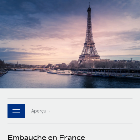
Gestion des freelances
Comparer Remote
pays
Connexion
Intégrez et gérez vos freelances partout dans le monde
Nederlands
Examinez notre service par rapport aux autres
Calculateur de paiement des freelances
PEO
Français
Découvrez les devises disponibles et les vitesses de
Sous-traitez les opérations complexes liées à l’emploi
CROISSANCE
paiement pour vos freelances internationaux
Deutsch
Start-ups
Des solutions agiles et internationales pour les RH et la
INFRASTRUCTURE
APPRENDRE AVEC REMOTE
Español
paie des entreprises en pleine croissance
Intégration Remote
Recherche et guides
Intégrez vos RH aux flux de travail en toute simplicité
Entreprises intermédiaires
Italiano
Études de cas
Développez vos équipes avec des solutions RH sur
Plateforme
mesure
Português (Portugal)
Des fonctions RH clés intégrées pour votre équipe
Glossaire RH
Entreprise
Connecter
Nouveau
日本語
Checklists et modèles
Les RH à l’international pour les grandes entreprises
Connectez n'importe quel outil d’IA à Remote grâce à
Aperçu
Descriptions de postes
한국어
notre MCP
TRAVAILLONS ENSEMBLE
Webinaires
Intégrations
中文（简体）
Embauche en France
Partenaires stratégiques de la tech
Rationalisez vos processus avec des outils essentiels