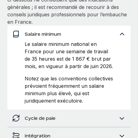
Création d’entité
Intégration Remote x BambooHR : du local à
générales ; il est recommandé de recourir à des
Explorer le blog
Établissez des entités rapidement et en toute
l’international, le recrutement sans changer de
conseils juridiques professionnels pour l’embauche
plateforme
conformité
en France.
Impact Les clients BambooHR peuvent désormais
BLOG
Mobilité et déménagement international
Salaire minimum
embaucher et gérer les employés internationaux...
Organisez facilement le déménagement de vos
Mises à jour des produits de Remote :
Le salaire minimum national en
En savoir plus
employés
Intégrations Gusto et Xero et Gestion des
France pour une semaine de travail
freelances Plus
de 35 heures est de 1 867 € brut par
Avantages sociaux
Remote a toujours pour mission d'aider les entreprises de
mois, en vigueur à partir de juin 2026.
Gérez facilement les avantages sociaux
toute taille à embaucher, gérer et payer...
Notez que les conventions collectives
En savoir plus
prévoient fréquemment un salaire
minimum plus élevé, qui est
juridiquement exécutoire.
Comment Phiture gère ses 55 employés
répartis dans 19 pays grâce à Remote
Cycle de paie
Phiture, un leader notable du conseil en matière de
croissance mobile internationale, encourage les...
Intégration