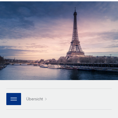
Globales Onboarding und Verwalten von
Gesamtbeschäftigungskosten
Anmelden
Freelancer:innen
Nederlands
WACHSTUMSPHASE
Honorarzahlungen berechnen
PEO
Français
Informationen zu möglichen Währungen und
Startups
Auslagern von komplexen HR-Aufgaben
Abwicklungsfristen für globale Freelancer:innen
Agile HR- und Payroll-Lösungen für wachsende
Deutsch
Unternehmen
INFRASTRUKTUR
LERNEN MIT REMOTE
Mittelstand
Español
Remote Embedded
Maßgeschneiderte HR-Lösungen, um Teams zu
Forschung und Leitfäden
Nahtlose Integration der HR in bestehende Abläufe
vergrößern
Italiano
Fallstudien
Plattform
Enterprise
Português (Portugal)
Integrierte HR-Kernfunktionen für dein Team
HR-Glossar
Globale HR für Konzerne und Großunternehmen
Verknüpfen
Neu
日本語
Checklisten und Vorlagen
Verknüpfung beliebiger KI-Tools mit Remote über unser
PARTNER WERDEN
Bibliothek für Stellenbeschreibungen
한국어
MCP
Übersicht
Strategische Technologiepartner
Webinare
Integrationen
Flexible Einbettung von Global-HR-Funktionen in deine
中文（简体）
Plattform
Prozessoptimierung mit unverzichtbaren Business-