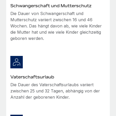
Management und Payroll
Niederlassungen
Schwangerschaft und Mutterschutz
Den Blog erkunden
Reverse Tech auf einen Blick Das Gesundheits- und
Die Dauer von Schwangerschaft und
Mobilität und Relocation
Wellness-Startup Reverse Tech hat das globale...
Mutterschutz variiert zwischen 16 und 46
Mühelose Relocation von Mitarbeiter:innen
BLOG
Wochen. Das hängt davon ab, wie viele Kinder
Mehr erfahren
die Mutter hat und wie viele Kinder gleichzeitig
Benefits
Neues zu Remote-Produkten: Integration mit
geboren werden.
Mühelose Verwaltung von Benefits
Gusto und Zero und Contractor Management
Plus
Auch im neuen Jahr wollen wir bei Remote Unternehmen
aller Größen dabei unterstützen, die beste...
Mehr erfahren
Vaterschaftsurlaub
Die Dauer des Vaterschaftsurlaubs variiert
Wie Phiture 55 Mitarbeiter:innen in 19 Ländern
zwischen 25 und 32 Tagen, abhängig von der
mit Remote verwaltet
Anzahl der geborenen Kinder.
Phiture ist der unumstrittene Marktführer im Bereich der
Wachstumsberatung für mobile Apps. Das...