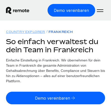
Demo vereinbaren
Startseite
COUNTRY EXPLORER
FRANKREICH
Produkte
So einfach verwaltest du
dein Team in Frankreich
Lösungen
WELTWEITE BESCHÄFTIGUNG
Globale Payroll
Einfache Einstellung in Frankreich. Wir übernehmen für dein
Ressourcen
WELTWEITE ABDECKUNG
Einfache, rechtssicher Payroll
Team in Frankreich die gesamte Administration von
Country Explorer
Gehaltsabrechnung über Benefits, Compliance und Steuern bis
Preise
TOOLS UND RECHNER
Employer of Record
hin zu Aktienoptionen – alles auf einer benutzerfreundlichen
Länderspezifische Unterstützung bei der Einstellung
Weltweites Wachstum ohne Kosten für Niederlassungen
Plattform.
Scheinselbstständigkeitsrisiko berechnen
Explorer für US-Bundesstaaten
Länderspezifische Einschätzung des
Contractor of Record
Einfache Einstellung in allen US-Bundesstaaten
Scheinselbstständigkeitsrisikos
Deutsch
Rechtssichere, weltweite Arbeit mit Freelancer:innen
Demo vereinbaren
Remote im Vergleich
Personalkostenrechner
Contractor Management
English
Vergleiche mit unseren Mitbewerbern
Länderspezifische Berechnung der