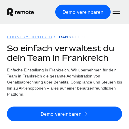
Demo vereinbaren
Startseite
COUNTRY EXPLORER
FRANKREICH
Produkte
So einfach verwaltest du
dein Team in Frankreich
Lösungen
WELTWEITE BESCHÄFTIGUNG
Globale Payroll
Einfache Einstellung in Frankreich. Wir übernehmen für dein
Ressourcen
WELTWEITE ABDECKUNG
Einfache, rechtssicher Payroll
Team in Frankreich die gesamte Administration von
Country Explorer
Gehaltsabrechnung über Benefits, Compliance und Steuern bis
Preise
TOOLS UND RECHNER
Employer of Record
hin zu Aktienoptionen – alles auf einer benutzerfreundlichen
Länderspezifische Unterstützung bei der Einstellung
Weltweites Wachstum ohne Kosten für Niederlassungen
Plattform.
Scheinselbstständigkeitsrisiko berechnen
Explorer für US-Bundesstaaten
Länderspezifische Einschätzung des
Contractor of Record
Einfache Einstellung in allen US-Bundesstaaten
Scheinselbstständigkeitsrisikos
Deutsch
Rechtssichere, weltweite Arbeit mit Freelancer:innen
Demo vereinbaren
Remote im Vergleich
Personalkostenrechner
Contractor Management
English
Vergleiche mit unseren Mitbewerbern
Länderspezifische Berechnung der