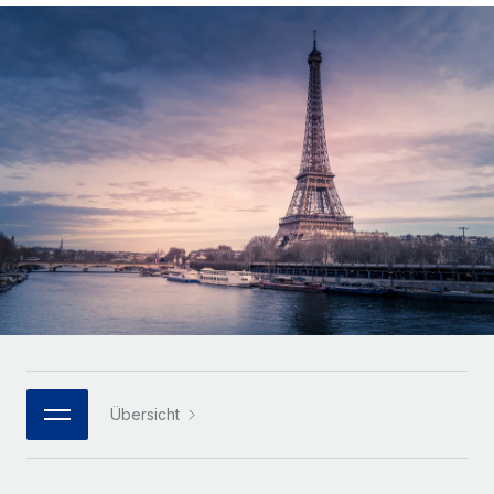
Globales Onboarding und Verwalten von
Gesamtbeschäftigungskosten
Anmelden
Freelancer:innen
Nederlands
WACHSTUMSPHASE
Honorarzahlungen berechnen
PEO
Français
Informationen zu möglichen Währungen und
Startups
Auslagern von komplexen HR-Aufgaben
Abwicklungsfristen für globale Freelancer:innen
Agile HR- und Payroll-Lösungen für wachsende
Deutsch
Unternehmen
INFRASTRUKTUR
LERNEN MIT REMOTE
Mittelstand
Español
Remote Embedded
Maßgeschneiderte HR-Lösungen, um Teams zu
Forschung und Leitfäden
Nahtlose Integration der HR in bestehende Abläufe
vergrößern
Italiano
Fallstudien
Plattform
Enterprise
Português (Portugal)
Integrierte HR-Kernfunktionen für dein Team
HR-Glossar
Globale HR für Konzerne und Großunternehmen
Verknüpfen
Neu
日本語
Checklisten und Vorlagen
Verknüpfung beliebiger KI-Tools mit Remote über unser
PARTNER WERDEN
Bibliothek für Stellenbeschreibungen
한국어
MCP
Übersicht
Strategische Technologiepartner
Webinare
Integrationen
Flexible Einbettung von Global-HR-Funktionen in deine
中文（简体）
Plattform
Prozessoptimierung mit unverzichtbaren Business-