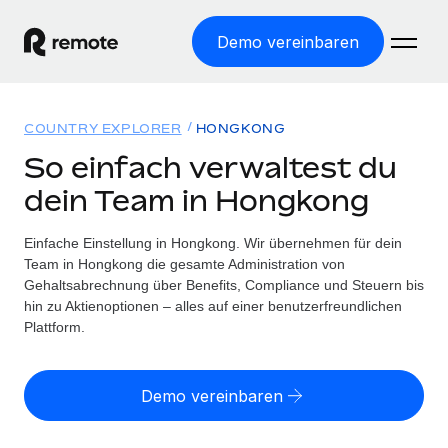
Demo vereinbaren
Startseite
COUNTRY EXPLORER
HONGKONG
Produkte
So einfach verwaltest du
dein Team in Hongkong
Lösungen
WELTWEITE BESCHÄFTIGUNG
Globale Payroll
Einfache Einstellung in Hongkong. Wir übernehmen für dein
Ressourcen
WELTWEITE ABDECKUNG
Einfache, rechtssicher Payroll
Team in Hongkong die gesamte Administration von
Country Explorer
Gehaltsabrechnung über Benefits, Compliance und Steuern bis
Preise
TOOLS UND RECHNER
Employer of Record
hin zu Aktienoptionen – alles auf einer benutzerfreundlichen
Länderspezifische Unterstützung bei der Einstellung
Weltweites Wachstum ohne Kosten für Niederlassungen
Plattform.
Scheinselbstständigkeitsrisiko berechnen
Explorer für US-Bundesstaaten
Länderspezifische Einschätzung des
Contractor of Record
Einfache Einstellung in allen US-Bundesstaaten
Scheinselbstständigkeitsrisikos
Deutsch
Rechtssichere, weltweite Arbeit mit Freelancer:innen
Demo vereinbaren
Remote im Vergleich
Personalkostenrechner
Contractor Management
English
Vergleiche mit unseren Mitbewerbern
Länderspezifische Berechnung der