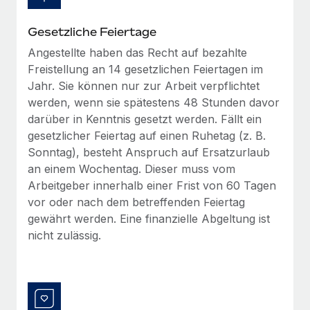
Management und Payroll
Niederlassungen
Den Blog erkunden
Reverse Tech auf einen Blick Das Gesundheits- und
Gesetzliche Feiertage
Mobilität und Relocation
Wellness-Startup Reverse Tech hat das globale...
Angestellte haben das Recht auf bezahlte
Mühelose Relocation von Mitarbeiter:innen
BLOG
Freistellung an 14 gesetzlichen Feiertagen im
Mehr erfahren
Jahr. Sie können nur zur Arbeit verpflichtet
Benefits
Neues zu Remote-Produkten: Integration mit
werden, wenn sie spätestens 48 Stunden davor
Mühelose Verwaltung von Benefits
Gusto und Zero und Contractor Management
darüber in Kenntnis gesetzt werden. Fällt ein
Plus
gesetzlicher Feiertag auf einen Ruhetag (z. B.
Auch im neuen Jahr wollen wir bei Remote Unternehmen
Sonntag), besteht Anspruch auf Ersatzurlaub
aller Größen dabei unterstützen, die beste...
an einem Wochentag. Dieser muss vom
Arbeitgeber innerhalb einer Frist von 60 Tagen
Mehr erfahren
vor oder nach dem betreffenden Feiertag
gewährt werden. Eine finanzielle Abgeltung ist
nicht zulässig.
Wie Phiture 55 Mitarbeiter:innen in 19 Ländern
mit Remote verwaltet
Phiture ist der unumstrittene Marktführer im Bereich der
Wachstumsberatung für mobile Apps. Das...