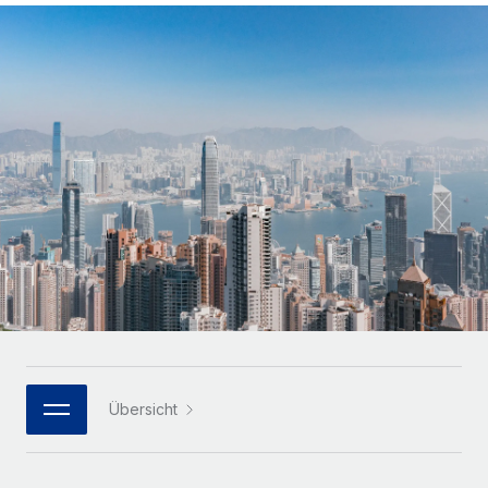
Globales Onboarding und Verwalten von
Gesamtbeschäftigungskosten
Anmelden
Freelancer:innen
Nederlands
WACHSTUMSPHASE
Honorarzahlungen berechnen
PEO
Français
Informationen zu möglichen Währungen und
Startups
Auslagern von komplexen HR-Aufgaben
Abwicklungsfristen für globale Freelancer:innen
Agile HR- und Payroll-Lösungen für wachsende
Deutsch
Unternehmen
INFRASTRUKTUR
LERNEN MIT REMOTE
Mittelstand
Español
Remote Embedded
Maßgeschneiderte HR-Lösungen, um Teams zu
Forschung und Leitfäden
Nahtlose Integration der HR in bestehende Abläufe
vergrößern
Italiano
Fallstudien
Plattform
Enterprise
Português (Portugal)
Integrierte HR-Kernfunktionen für dein Team
HR-Glossar
Globale HR für Konzerne und Großunternehmen
Verknüpfen
Neu
日本語
Checklisten und Vorlagen
Verknüpfung beliebiger KI-Tools mit Remote über unser
PARTNER WERDEN
Bibliothek für Stellenbeschreibungen
한국어
MCP
Übersicht
Strategische Technologiepartner
Webinare
Integrationen
Flexible Einbettung von Global-HR-Funktionen in deine
中文（简体）
Plattform
Prozessoptimierung mit unverzichtbaren Business-