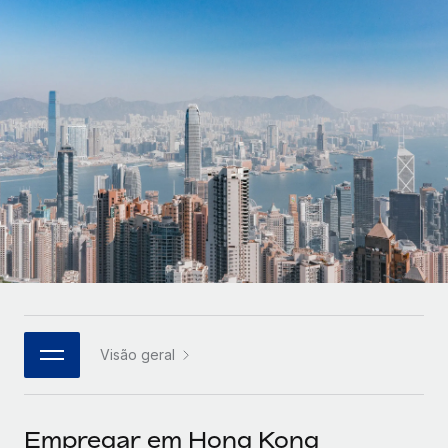
Parceiros tecnológicos estratégicos
Français
Integre os RH globais na sua plataforma de forma
SERVICES
flexível
Deutsch
Perguntar a um especialista
Obtenha apoio especializado em RH e
Español
CASE STUDIES
conformidade globais
Italiano
Português (Portugal)
日本語
한국어
Visão geral
中文（简体）
Empregar em Hong Kong