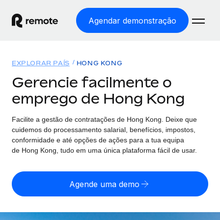
Agendar demonstração
Início
EXPLORAR PAÍS
HONG KONG
Produtos
Gerencie facilmente o
emprego de Hong Kong
Soluções
EMPREGO GLOBAL
Processamento Salarial
Facilite a gestão de contratações
de
Hong Kong. Deixe que
Preçário
COBERTURA GLOBAL
Processamento salarial fácil e em conformidade
cuidemos do processamento salarial, benefícios, impostos,
Explorador de países
conformidade e até opções de ações para a tua equipa
Employer of Record
de
Hong Kong, tudo em uma única plataforma fácil de usar.
Encontra apoio para emprego global por país
Expanda globalmente sem custos de constituição de
Português (Portugal)
Comparar a Remote
entidades
Agende uma demo
Veja como nos comparamos com os outros
English
Contractor Management
Integra e gere trabalhadores independentes
Início de sessão
Nederlands
TORNE-SE NOSSO PARCEIRO
globalmente