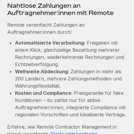
Mehr erfahren
Nahtlose Zahlungen an
Auftragnehmer:innen mit Remote
Remote vereinfacht Zahlungen an
Auftragnehmer:innen durch:
Automatisierte Verarbeitung
: Freigaben mit
einem Klick, gleichzeitige Bezahlung mehrerer
Rechnungen, wiederkehrende Rechnungen und
Echtzeitverfolgung.
Weltweite Abdeckung
: Zahlungen in mehr als
200 Ländern, mehrere Zahlungsmethoden und
Währungsflexibilität.
Kosten und Compliance
: Preisgarantie für faire
Konditionen – du zahlst nur für aktive
Auftragnehmer:innen, integrierte Compliance mit
regionalen Vorschriften und lokalisierte Verträge.
Erfahre, wie Remote Contractor Management in
Irland vereinfacht.
Starte jetzt kostenlos