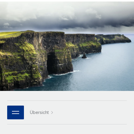
Globales Onboarding und Verwalten von
Gesamtbeschäftigungskosten
Anmelden
Freelancer:innen
Nederlands
WACHSTUMSPHASE
Honorarzahlungen berechnen
PEO
Français
Informationen zu möglichen Währungen und
Startups
Auslagern von komplexen HR-Aufgaben
Abwicklungsfristen für globale Freelancer:innen
Agile HR- und Payroll-Lösungen für wachsende
Deutsch
Unternehmen
INFRASTRUKTUR
LERNEN MIT REMOTE
Mittelstand
Español
Remote Embedded
Maßgeschneiderte HR-Lösungen, um Teams zu
Forschung und Leitfäden
Nahtlose Integration der HR in bestehende Abläufe
vergrößern
Italiano
Fallstudien
Plattform
Enterprise
Português (Portugal)
Integrierte HR-Kernfunktionen für dein Team
HR-Glossar
Globale HR für Konzerne und Großunternehmen
Verknüpfen
Neu
日本語
Checklisten und Vorlagen
Verknüpfung beliebiger KI-Tools mit Remote über unser
PARTNER WERDEN
Bibliothek für Stellenbeschreibungen
한국어
MCP
Übersicht
Strategische Technologiepartner
Webinare
Integrationen
Flexible Einbettung von Global-HR-Funktionen in deine
中文（简体）
Plattform
Prozessoptimierung mit unverzichtbaren Business-