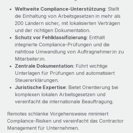
Management und Payroll
Niederlassungen
Den Blog erkunden
Weltweite Compliance-Unterstützung
: Stellt
Reverse Tech auf einen Blick Das Gesundheits- und
die Einhaltung von Arbeitsgesetzen in mehr als
Mobilität und Relocation
Wellness-Startup Reverse Tech hat das globale...
200 Ländern sicher, mit lokalisierten Verträgen
Mühelose Relocation von Mitarbeiter:innen
BLOG
und der richtigen Dokumentation.
Mehr erfahren
Benefits
Schutz vor Fehlklassifizierung
: Enthält
Neues zu Remote-Produkten: Integration mit
integrierte Compliance-Prüfungen und die
Mühelose Verwaltung von Benefits
Gusto und Zero und Contractor Management
nahtlose Umwandlung von Auftragnehmer:in zu
Plus
Mitarbeiter:in.
Auch im neuen Jahr wollen wir bei Remote Unternehmen
Zentrale Dokumentation
: Führt wichtige
aller Größen dabei unterstützen, die beste...
Unterlagen für Prüfungen und automatisiert
Steuererklärungen.
Mehr erfahren
Juristische Expertise
: Bietet Orientierung bei
komplexen lokalen Arbeitsgesetzen und
vereinfacht die internationale Beauftragung.
Wie Phiture 55 Mitarbeiter:innen in 19 Ländern
mit Remote verwaltet
Remotes schlanke Vorgehensweise minimiert
Phiture ist der unumstrittene Marktführer im Bereich der
Compliance-Risiken und vereinfacht das Contractor
Wachstumsberatung für mobile Apps. Das...
Management für Unternehmen.