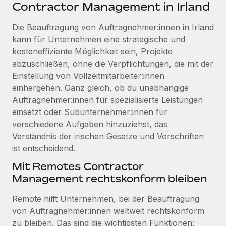
Events
Contractor Management in Irland
Tools
Partner werden
Newsroom
Die Beauftragung von Auftragnehmer:innen in Irland
Entdecke die Möglichkeiten einer Partnerschaft
kann für Unternehmen eine strategische und
DIENSTLEISTUNGEN
Informationen zu Gehältern und Qualifikationen
Remote Build
Demnächst verfügbar
kosteneffiziente Möglichkeit sein, Projekte
Frag unsere Expert:innen
Beratung zu Integrationen und KI-Automatisierung
abzuschließen, ohne die Verpflichtungen, die mit der
Insights Center
Hilfe von Expert:innen für globale HR & Compliance
Einstellung von Vollzeitmitarbeiter:innen
Hol dir Unterstützung
einhergehen. Ganz gleich, ob du unabhängige
Background-Checks
FALLSTUDIEN
Auftragnehmer:innen für spezialisierte Leistungen
Einfacheres Bewerber:innen-Screening
Alle Ressourcen anzeigen
einsetzt oder Subunternehmer:innen für
So hat der KI-Vorreiter Weaviate sein Team mit
verschiedene Aufgaben hinzuziehst, das
Remote um 120 % vergrößert
Compliance Watchtower
Verständnis der irischen Gesetze und Vorschriften
Lückenlose Compliance
BLOG
Weaviate auf einen Blick Weaviate entwickelt KI-basierte
ist entscheidend.
Open-Source-Infrastrukturen. Das...
Globale Payroll
Geräteverwaltung
Mit Remotes Contractor
Globale Bereitstellung und Verfolgung von IT-
Mehr erfahren
Management rechtskonform bleiben
EOR und PEO
Geräten
Contractor Management
Remote hilft Unternehmen, bei der Beauftragung
Gründung von Niederlassungen
von Auftragnehmer:innen weltweit rechtskonform
Strategische Partnerschaft zwischen
Steuern
Schnelle, rechtssichere Gründung von
Reverse Tech und Remote für Contractor
zu bleiben. Das sind die wichtigsten Funktionen: