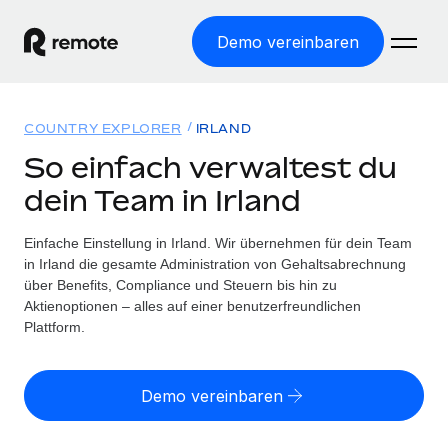
Demo vereinbaren
Startseite
COUNTRY EXPLORER
IRLAND
Produkte
So einfach verwaltest du
dein Team in Irland
Lösungen
WELTWEITE BESCHÄFTIGUNG
Globale Payroll
Einfache Einstellung in Irland. Wir übernehmen für dein Team
Ressourcen
WELTWEITE ABDECKUNG
Einfache, rechtssicher Payroll
in Irland die gesamte Administration von Gehaltsabrechnung
Country Explorer
über Benefits, Compliance und Steuern bis hin zu
Preise
TOOLS UND RECHNER
Employer of Record
Aktienoptionen – alles auf einer benutzerfreundlichen
Länderspezifische Unterstützung bei der Einstellung
Weltweites Wachstum ohne Kosten für Niederlassungen
Plattform.
Scheinselbstständigkeitsrisiko berechnen
Explorer für US-Bundesstaaten
Länderspezifische Einschätzung des
Contractor of Record
Einfache Einstellung in allen US-Bundesstaaten
Scheinselbstständigkeitsrisikos
Deutsch
Rechtssichere, weltweite Arbeit mit Freelancer:innen
Demo vereinbaren
Remote im Vergleich
Personalkostenrechner
Contractor Management
English
Vergleiche mit unseren Mitbewerbern
Länderspezifische Berechnung der