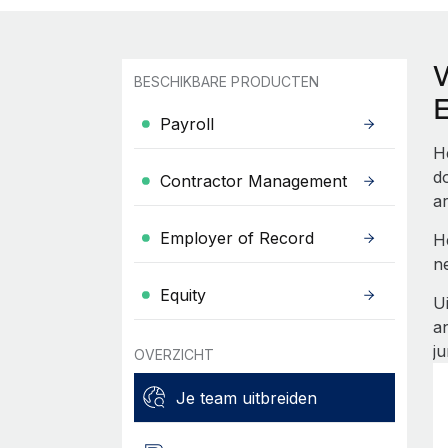
BESCHIKBARE PRODUCTEN
Payroll
H
do
Contractor Management
a
Employer of Record
H
n
Equity
U
a
ju
OVERZICHT
Je team uitbreiden