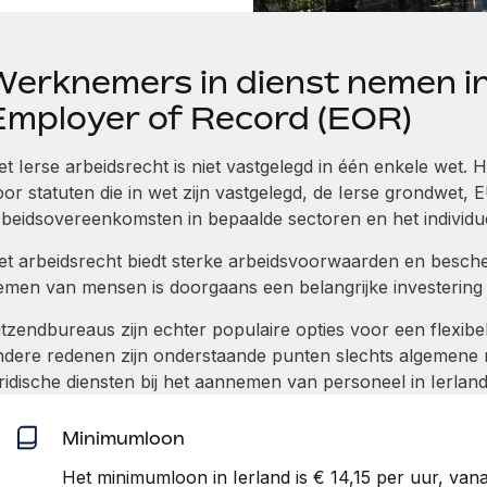
Werknemers in dienst nemen in 
Employer of Record (EOR)
et Ierse arbeidsrecht is niet vastgelegd in één enkele wet
or statuten die in wet zijn vastgelegd, de Ierse grondwet, 
rbeidsovereenkomsten in bepaalde sectoren en het individue
et arbeidsrecht biedt sterke arbeidsvoorwaarden en besch
emen van mensen is doorgaans een belangrijke investering e
itzendbureaus zijn echter populaire opties voor een flexib
ndere redenen zijn onderstaande punten slechts algemene ric
ridische diensten bij het aannemen van personeel in Ierland
Minimumloon
Het minimumloon in Ierland is € 14,15 per uur, vana