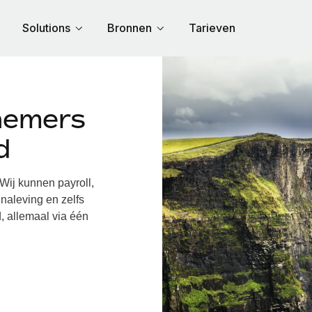
Solutions
Bronnen
Tarieven
nemers
d
ij kunnen payroll,
naleving en zelfs
, allemaal via één