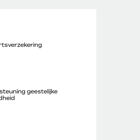
rtsverzekering
teuning geestelijke
dheid