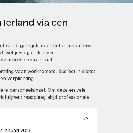
Ierland via een
. Het wordt geregeld door het common law,
EU-wetgeving, collectieve
le arbeidscontract zelf.
erming voor werknemers, dus het in dienst
n verplichting.
elere personeelsinzet. Om deze en vele
htlijnen; raadpleeg altijd professionele
.
f januari 2026.