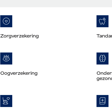
Zorgverzekering
Tanda
Oogverzekering
Onders
gezon