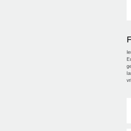
F
Ie
Eu
ge
la
vr