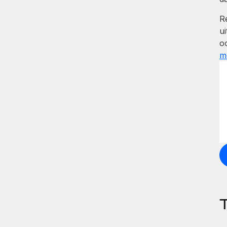
R
ui
o
m
T