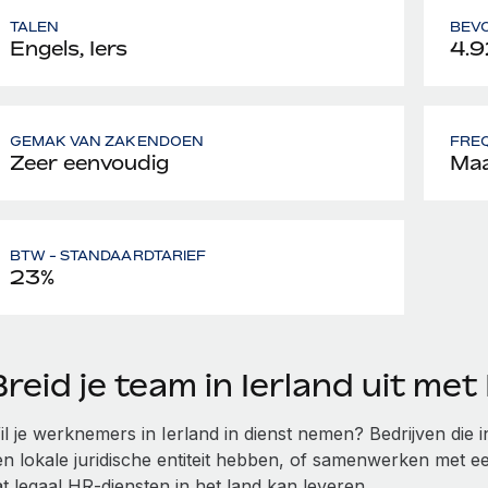
TALEN
BEV
Engels, Iers
4.9
GEMAK VAN ZAKENDOEN
FREQ
Zeer eenvoudig
Maa
BTW - STANDAARDTARIEF
23%
reid je team in Ierland uit me
il je werknemers in Ierland in dienst nemen? Bedrijven die
en lokale juridische entiteit hebben, of samenwerken met 
t legaal HR-diensten in het land kan leveren.