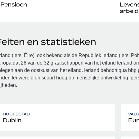
Pensioen
Leven
arbeid
eiten en statistieken
rland (Iers: Éire), ook bekend als de Republiek Ierland (Iers: P
ropa dat 26 van de 32 graafschappen van het eiland Ierland omv
legen aan de oostkust van het eiland. Ierland behoort qua bbp pe
nden ter wereld en scoort hoog op menselijke ontwikkeling, pers
ijheden.
HOOFDSTAD
VAL
Dublin
Eur