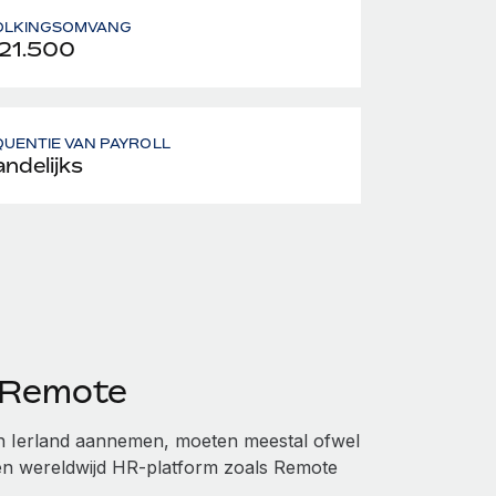
OLKINGSOMVANG
21.500
UENTIE VAN PAYROLL
ndelijks
t Remote
 in Ierland aannemen, moeten meestal ofwel
een wereldwijd HR-platform zoals Remote