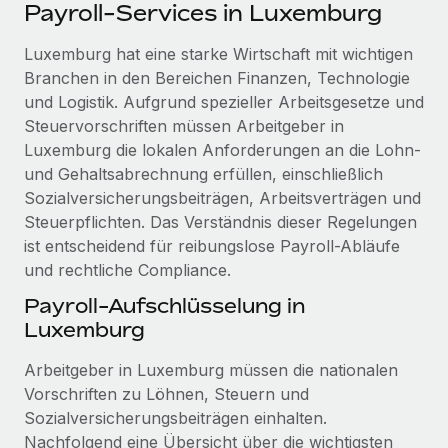
Events
Payroll-Services in Luxemburg
Tools
Partner werden
Newsroom
Luxemburg hat eine starke Wirtschaft mit wichtigen
Entdecke die Möglichkeiten einer Partnerschaft
Branchen in den Bereichen Finanzen, Technologie
DIENSTLEISTUNGEN
Informationen zu Gehältern und Qualifikationen
Remote Build
Demnächst verfügbar
und Logistik. Aufgrund spezieller Arbeitsgesetze und
Frag unsere Expert:innen
Beratung zu Integrationen und KI-Automatisierung
Steuervorschriften müssen Arbeitgeber in
Insights Center
Hilfe von Expert:innen für globale HR & Compliance
Luxemburg die lokalen Anforderungen an die Lohn-
Hol dir Unterstützung
und Gehaltsabrechnung erfüllen, einschließlich
Background-Checks
FALLSTUDIEN
Sozialversicherungsbeiträgen, Arbeitsverträgen und
Einfacheres Bewerber:innen-Screening
Alle Ressourcen anzeigen
Steuerpflichten. Das Verständnis dieser Regelungen
So hat der KI-Vorreiter Weaviate sein Team mit
ist entscheidend für reibungslose Payroll-Abläufe
Remote um 120 % vergrößert
Compliance Watchtower
und rechtliche Compliance.
Lückenlose Compliance
BLOG
Weaviate auf einen Blick Weaviate entwickelt KI-basierte
Payroll-Aufschlüsselung in
Open-Source-Infrastrukturen. Das...
Globale Payroll
Geräteverwaltung
Luxemburg
Globale Bereitstellung und Verfolgung von IT-
Mehr erfahren
EOR und PEO
Arbeitgeber in Luxemburg müssen die nationalen
Geräten
Contractor Management
Vorschriften zu Löhnen, Steuern und
Gründung von Niederlassungen
Sozialversicherungsbeiträgen einhalten.
Strategische Partnerschaft zwischen
Steuern
Schnelle, rechtssichere Gründung von
Reverse Tech und Remote für Contractor
Nachfolgend eine Übersicht über die wichtigsten