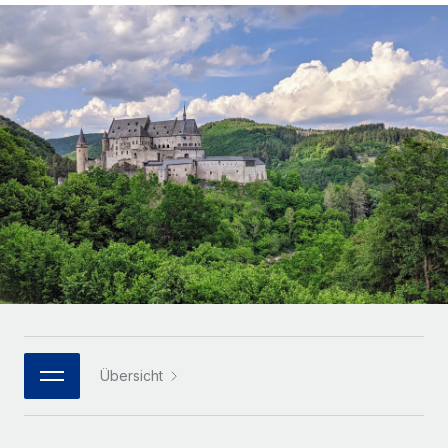
Globales Onboarding und Verwalten von
Gesamtbeschäftigungskosten
Anmelden
Freelancer:innen
Nederlands
WACHSTUMSPHASE
Honorarzahlungen berechnen
PEO
Français
Informationen zu möglichen Währungen und
Startups
Auslagern von komplexen HR-Aufgaben
Abwicklungsfristen für globale Freelancer:innen
Agile HR- und Payroll-Lösungen für wachsende
Deutsch
Unternehmen
INFRASTRUKTUR
LERNEN MIT REMOTE
Mittelstand
Español
Remote Embedded
Maßgeschneiderte HR-Lösungen, um Teams zu
Forschung und Leitfäden
Nahtlose Integration der HR in bestehende Abläufe
vergrößern
Italiano
Fallstudien
Plattform
Enterprise
Português (Portugal)
Integrierte HR-Kernfunktionen für dein Team
HR-Glossar
Globale HR für Konzerne und Großunternehmen
Verknüpfen
Neu
日本語
Checklisten und Vorlagen
Verknüpfung beliebiger KI-Tools mit Remote über unser
PARTNER WERDEN
Bibliothek für Stellenbeschreibungen
한국어
MCP
Übersicht
Strategische Technologiepartner
Webinare
Integrationen
Flexible Einbettung von Global-HR-Funktionen in deine
中文（简体）
Plattform
Prozessoptimierung mit unverzichtbaren Business-