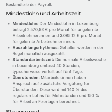
Management und Payroll
Niederlassungen
Bestandteile der Payroll:
Den Blog erkunden
Reverse Tech auf einen Blick Das Gesundheits- und
Mindestlohn und Arbeitszeit
Mobilität und Relocation
Wellness-Startup Reverse Tech hat das globale...
Mühelose Relocation von Mitarbeiter:innen
Mindestlohn:
Der Mindestlohn in Luxemburg
BLOG
Mehr erfahren
beträgt 2.570,93 € pro Monat für ungelernte
Benefits
Neues zu Remote-Produkten: Integration mit
Arbeitnehmer:innen und 3.085,12 € pro Monat
Mühelose Verwaltung von Benefits
Gusto und Zero und Contractor Management
für gelernte Arbeitnehmer:innen.
Plus
Auszahlungsrhythmus:
Gehälter werden in der
Auch im neuen Jahr wollen wir bei Remote Unternehmen
Regel monatlich ausgezahlt.
aller Größen dabei unterstützen, die beste...
Standardarbeitszeit:
Die normale Arbeitswoche
in Luxemburg umfasst 40 Stunden,
Mehr erfahren
typischerweise verteilt auf fünf Tage.
Überstunden:
Mitarbeiter:innen haben
Anspruch auf zusätzliche Vergütung für
Wie Phiture 55 Mitarbeiter:innen in 19 Ländern
Überstunden. Diese wird mit 140 % des
mit Remote verwaltet
regulären Lohns für Mehrstunden und 150 %
Phiture ist der unumstrittene Marktführer im Bereich der
für Arbeit an Feiertagen berechnet.
Wachstumsberatung für mobile Apps. Das...
Steuern und