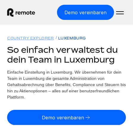
Demo vereinbaren
Startseite
COUNTRY EXPLORER
LUXEMBURG
Produkte
So einfach verwaltest du
dein Team in Luxemburg
Lösungen
WELTWEITE BESCHÄFTIGUNG
Globale Payroll
Einfache Einstellung in Luxemburg. Wir übernehmen für dein
Ressourcen
WELTWEITE ABDECKUNG
Einfache, rechtssicher Payroll
Team in Luxemburg die gesamte Administration von
Country Explorer
Gehaltsabrechnung über Benefits, Compliance und Steuern bis
Preise
TOOLS UND RECHNER
Employer of Record
hin zu Aktienoptionen – alles auf einer benutzerfreundlichen
Länderspezifische Unterstützung bei der Einstellung
Weltweites Wachstum ohne Kosten für Niederlassungen
Plattform.
Scheinselbstständigkeitsrisiko berechnen
Explorer für US-Bundesstaaten
Länderspezifische Einschätzung des
Contractor of Record
Einfache Einstellung in allen US-Bundesstaaten
Scheinselbstständigkeitsrisikos
Deutsch
Rechtssichere, weltweite Arbeit mit Freelancer:innen
Demo vereinbaren
Remote im Vergleich
Personalkostenrechner
Contractor Management
English
Vergleiche mit unseren Mitbewerbern
Länderspezifische Berechnung der