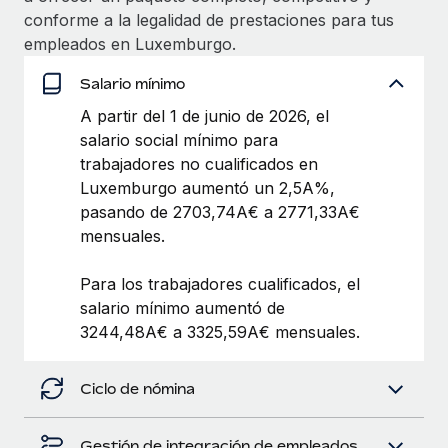
Explora el blog
Proporciona dispositivos tecnológicos y contrólalos
conforme a la legalidad de prestaciones para tus
en todo el mundo.
empleados en Luxemburgo.
BLOG
Salario mínimo
Apertura de entidades
Abre entidades conforme a la legalidad enseguida.
A partir del 1 de junio de 2026, el
Novedades de producto de Remote:
Integraciones con Gusto y Xero y Contractor
salario social mínimo para
Movilidad y reubicación
Management Plus
trabajadores no cualificados en
Reubica a los empleados con facilidad.
Luxemburgo aumentó un 2,5A%,
La misión de Remote sigue siendo ayudar a empresas de
pasando de 2703,74A€ a 2771,33A€
todos los tamaños a contratar, gestionar y...
Prestaciones
mensuales.
Gestiona las prestaciones de los empleados sin
Más información
complicaciones.
Para los trabajadores cualificados, el
salario mínimo aumentó de
Pento se convierte en un empleador equitativo
3244,48A€ a 3325,59A€ mensuales.
con Remote
Gestionar las nóminas internamente es complicado. Tardas
Ciclo de nómina
semanas en hacerlo manualmente y, al mes...
Más información
Gestión de integración de empleados