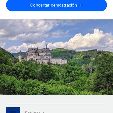
Compáranos con otras empresas.
Concertar demostración
Iniciar sesión
Contractor Management
Nederlands
Calculadora de pagos a autónomos
Integra y gestiona a autónomos globalmente.
Descubre opciones de divisas y tiempos de pago para
ETAPAS DE CRECIMIENTO
Français
autónomos globales.
PEO
Startups
Externaliza tareas laborales complejas.
Deutsch
Soluciones ágiles de RR. HH. globales y nóminas para
APRENDIZAJE CON REMOTE
empresas en crecimiento.
Español
Guías y recursos
INFRAESTRUCTURA
Mediana empresa
Conexión Remote
Casos prácticos
Amplía tu equipo con soluciones de RR. HH.
Italiano
Integra los RR. HH. en tus flujos de trabajo sin
personalizadas.
Glosario de RR. HH.
complicaciones.
Português (Portugal)
Empresa
Listas de verificación y plantillas
Plataforma
RR. HH. globales para grandes empresas.
日本語
Funciones esenciales de RR. HH. integradas para tu
Biblioteca de descripciones de puestos
equipo.
한국어
ASOCIARSE
Webinarios
Conectar
Nuevo
Socios tecnológicos estratégicos
中文（简体）
Conecta cualquier herramienta de IA con Remote
Eventos
Integra la gestión de los RR. HH. globales en tu
mediante nuestro MCP.
Resumen