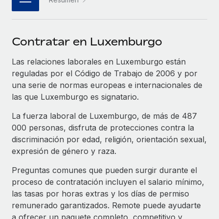
plataforma de forma flexible.
Sala de prensa
Integraciones
Asociarse
Optimiza los procesos con herramientas empresariales
Información sobre salarios y talento
Descubre oportunidades de colaborar con nosotros.
Contratar en Luxemburgo
esenciales.
Centro de información
Remote Build
Próximamente
Las relaciones laborales en Luxemburgo están
Consultoría de integraciones y automatización con IA.
Obtén ayuda
reguladas por el Código de Trabajo de 2006 y por
SERVICIOS
una serie de normas europeas e internacionales de
Pregunta a un experto
Consulta todos los recursos
las que Luxemburgo es signatario.
CASOS PRÁCTICOS
Obtén ayuda de gente experta en RR. HH. globales
La fuerza laboral de Luxemburgo, de más de 487
y cumplimiento normativo.
BLOG
000 personas, disfruta de protecciones contra la
Comprobaciones de antecedentes
discriminación por edad, religión, orientación sexual,
Nómina global
Simplifica los procesos de cribado de candidatos.
expresión de género y raza.
EOR y PEO
Preguntas comunes que pueden surgir durante el
Cumplimiento normativo
Contractor Management
proceso de contratación incluyen el salario mínimo,
Adelántate a los riesgos de cumplimiento
las tasas por horas extras y los días de permiso
normativo.
Impuestos
remunerado garantizados. Remote puede ayudarte
Gestión de dispositivos
a ofrecer un paquete completo, competitivo y