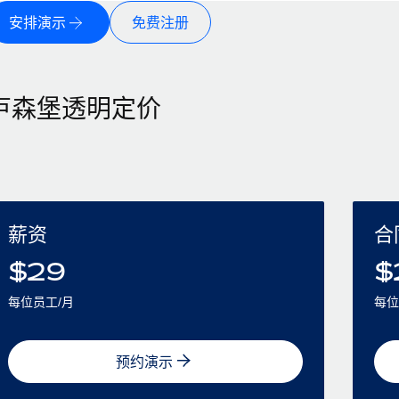
安排演示
免费注册
卢森堡透明定价
薪资
合
$
29
$
每位员工/月
每位
预约演示