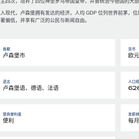
易主四次，培养了四位神圣罗马帝国皇帝，并曾统治今德国的大
入现代，卢森堡拥有发达的经济，人均 GDP 位列世界前茅，位
显著偏低，并享有广泛的公民与新闻自由。
首都
货币
卢森堡市
欧
语言
人口
卢森堡语、德语、法语
626
营商便利度
发薪
便利
每