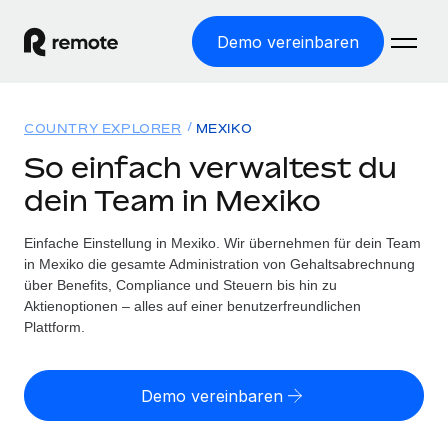
Demo vereinbaren
Startseite
COUNTRY EXPLORER
MEXIKO
Produkte
So einfach verwaltest du
dein Team in Mexiko
Lösungen
WELTWEITE BESCHÄFTIGUNG
Globale Payroll
Einfache Einstellung in Mexiko. Wir übernehmen für dein Team
Ressourcen
WELTWEITE ABDECKUNG
Einfache, rechtssicher Payroll
in Mexiko die gesamte Administration von Gehaltsabrechnung
Country Explorer
über Benefits, Compliance und Steuern bis hin zu
Preise
TOOLS UND RECHNER
Employer of Record
Aktienoptionen – alles auf einer benutzerfreundlichen
Länderspezifische Unterstützung bei der Einstellung
Weltweites Wachstum ohne Kosten für Niederlassungen
Plattform.
Scheinselbstständigkeitsrisiko berechnen
Explorer für US-Bundesstaaten
Länderspezifische Einschätzung des
Contractor of Record
Einfache Einstellung in allen US-Bundesstaaten
Scheinselbstständigkeitsrisikos
Deutsch
Rechtssichere, weltweite Arbeit mit Freelancer:innen
Demo vereinbaren
Remote im Vergleich
Personalkostenrechner
Contractor Management
English
Vergleiche mit unseren Mitbewerbern
Länderspezifische Berechnung der