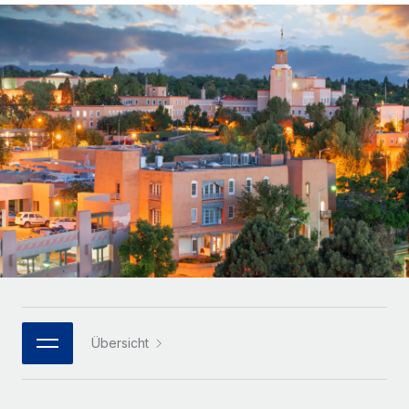
Globales Onboarding und Verwalten von
Gesamtbeschäftigungskosten
Anmelden
Freelancer:innen
Nederlands
WACHSTUMSPHASE
Honorarzahlungen berechnen
PEO
Français
Informationen zu möglichen Währungen und
Startups
Auslagern von komplexen HR-Aufgaben
Abwicklungsfristen für globale Freelancer:innen
Agile HR- und Payroll-Lösungen für wachsende
Deutsch
Unternehmen
INFRASTRUKTUR
LERNEN MIT REMOTE
Mittelstand
Español
Remote Embedded
Maßgeschneiderte HR-Lösungen, um Teams zu
Forschung und Leitfäden
Nahtlose Integration der HR in bestehende Abläufe
vergrößern
Italiano
Fallstudien
Plattform
Enterprise
Português (Portugal)
Integrierte HR-Kernfunktionen für dein Team
HR-Glossar
Globale HR für Konzerne und Großunternehmen
Verknüpfen
Neu
日本語
Checklisten und Vorlagen
Verknüpfung beliebiger KI-Tools mit Remote über unser
PARTNER WERDEN
Bibliothek für Stellenbeschreibungen
한국어
MCP
Übersicht
Strategische Technologiepartner
Webinare
Integrationen
Flexible Einbettung von Global-HR-Funktionen in deine
中文（简体）
Plattform
Prozessoptimierung mit unverzichtbaren Business-