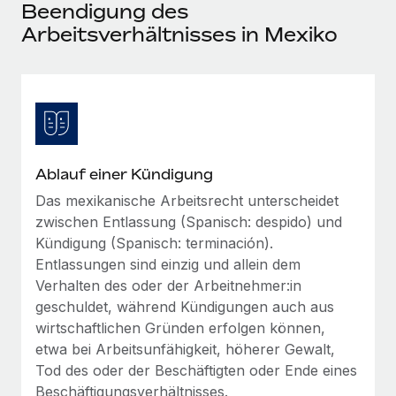
Events
Beendigung des
Tools
Partner werden
Arbeitsverhältnisses in Mexiko
Newsroom
Entdecke die Möglichkeiten einer Partnerschaft
DIENSTLEISTUNGEN
Informationen zu Gehältern und Qualifikationen
Remote Build
Demnächst verfügbar
Frag unsere Expert:innen
Beratung zu Integrationen und KI-Automatisierung
Insights Center
Hilfe von Expert:innen für globale HR & Compliance
Hol dir Unterstützung
Background-Checks
FALLSTUDIEN
Ablauf einer Kündigung
Einfacheres Bewerber:innen-Screening
Alle Ressourcen anzeigen
Das mexikanische Arbeitsrecht unterscheidet
So hat der KI-Vorreiter Weaviate sein Team mit
zwischen Entlassung (Spanisch: despido) und
Remote um 120 % vergrößert
Compliance Watchtower
Kündigung (Spanisch: terminación).
Lückenlose Compliance
BLOG
Weaviate auf einen Blick Weaviate entwickelt KI-basierte
Entlassungen sind einzig und allein dem
Open-Source-Infrastrukturen. Das...
Globale Payroll
Geräteverwaltung
Verhalten des oder der Arbeitnehmer:in
Globale Bereitstellung und Verfolgung von IT-
geschuldet, während Kündigungen auch aus
Mehr erfahren
EOR und PEO
Geräten
wirtschaftlichen Gründen erfolgen können,
Contractor Management
etwa bei Arbeitsunfähigkeit, höherer Gewalt,
Gründung von Niederlassungen
Tod des oder der Beschäftigten oder Ende eines
Strategische Partnerschaft zwischen
Steuern
Schnelle, rechtssichere Gründung von
Reverse Tech und Remote für Contractor
Beschäftigungsverhältnisses.