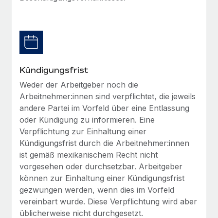
Management und Payroll
Niederlassungen
Den Blog erkunden
Reverse Tech auf einen Blick Das Gesundheits- und
Mobilität und Relocation
Wellness-Startup Reverse Tech hat das globale...
Mühelose Relocation von Mitarbeiter:innen
BLOG
Mehr erfahren
Benefits
Neues zu Remote-Produkten: Integration mit
Kündigungsfrist
Mühelose Verwaltung von Benefits
Gusto und Zero und Contractor Management
Weder der Arbeitgeber noch die
Plus
Arbeitnehmer:innen sind verpflichtet, die jeweils
Auch im neuen Jahr wollen wir bei Remote Unternehmen
andere Partei im Vorfeld über eine Entlassung
aller Größen dabei unterstützen, die beste...
oder Kündigung zu informieren. Eine
Verpflichtung zur Einhaltung einer
Mehr erfahren
Kündigungsfrist durch die Arbeitnehmer:innen
ist gemäß mexikanischem Recht nicht
vorgesehen oder durchsetzbar. Arbeitgeber
Wie Phiture 55 Mitarbeiter:innen in 19 Ländern
mit Remote verwaltet
können zur Einhaltung einer Kündigungsfrist
gezwungen werden, wenn dies im Vorfeld
Phiture ist der unumstrittene Marktführer im Bereich der
vereinbart wurde. Diese Verpflichtung wird aber
Wachstumsberatung für mobile Apps. Das...
üblicherweise nicht durchgesetzt.