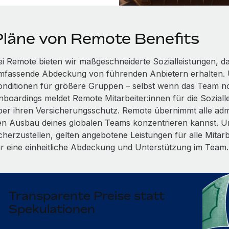
Pläne von Remote Benefits
ei Remote bieten wir maßgeschneiderte Sozialleistungen, dam
mfassende Abdeckung von führenden Anbietern erhalten. 
onditionen für größere Gruppen – selbst wenn das Team n
boardings meldet Remote Mitarbeiter:innen für die Soziallei
ber ihren Versicherungsschutz. Remote übernimmt alle admi
en Ausbau deines globalen Teams konzentrieren kannst. Um
icherzustellen, gelten angebotene Leistungen für alle Mitar
ür eine einheitliche Abdeckung und Unterstützung im Team.
Transparente Preise statt
Spekulationen