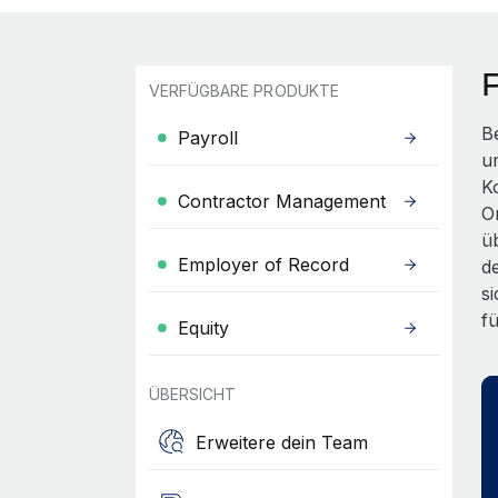
VERFÜGBARE PRODUKTE
B
Payroll
u
K
Contractor Management
On
ü
Employer of Record
d
s
f
Equity
ÜBERSICHT
Erweitere dein Team