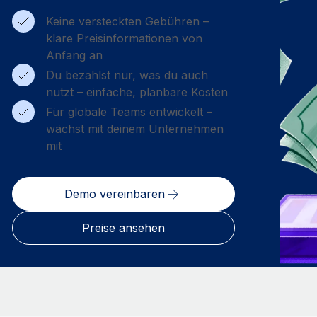
Keine versteckten Gebühren –
klare Preisinformationen von
Anfang an
Du bezahlst nur, was du auch
nutzt – einfache, planbare Kosten
Für globale Teams entwickelt –
wächst mit deinem Unternehmen
mit
Demo vereinbaren
Preise ansehen