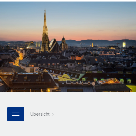
Globales Onboarding und Verwalten von
Gesamtbeschäftigungskosten
Anmelden
Freelancer:innen
Nederlands
WACHSTUMSPHASE
Honorarzahlungen berechnen
PEO
Français
Informationen zu möglichen Währungen und
Startups
Auslagern von komplexen HR-Aufgaben
Abwicklungsfristen für globale Freelancer:innen
Agile HR- und Payroll-Lösungen für wachsende
Deutsch
Unternehmen
INFRASTRUKTUR
LERNEN MIT REMOTE
Mittelstand
Español
Remote Embedded
Maßgeschneiderte HR-Lösungen, um Teams zu
Forschung und Leitfäden
Nahtlose Integration der HR in bestehende Abläufe
vergrößern
Italiano
Fallstudien
Plattform
Enterprise
Português (Portugal)
Integrierte HR-Kernfunktionen für dein Team
HR-Glossar
Globale HR für Konzerne und Großunternehmen
Verknüpfen
Neu
日本語
Checklisten und Vorlagen
Verknüpfung beliebiger KI-Tools mit Remote über unser
PARTNER WERDEN
Bibliothek für Stellenbeschreibungen
한국어
MCP
Übersicht
Strategische Technologiepartner
Webinare
Integrationen
Flexible Einbettung von Global-HR-Funktionen in deine
中文（简体）
Plattform
Prozessoptimierung mit unverzichtbaren Business-