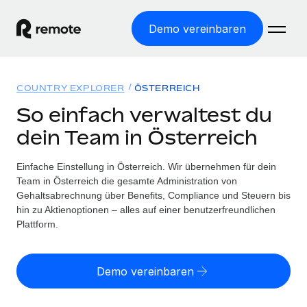
Demo vereinbaren
Startseite
COUNTRY EXPLORER
ÖSTERREICH
Produkte
So einfach verwaltest du
dein Team in Österreich
Lösungen
WELTWEITE BESCHÄFTIGUNG
Globale Payroll
Einfache Einstellung in Österreich. Wir übernehmen für dein
Ressourcen
WELTWEITE ABDECKUNG
Einfache, rechtssicher Payroll
Team in Österreich die gesamte Administration von
Country Explorer
Gehaltsabrechnung über Benefits, Compliance und Steuern bis
Preise
TOOLS UND RECHNER
Employer of Record
hin zu Aktienoptionen – alles auf einer benutzerfreundlichen
Länderspezifische Unterstützung bei der Einstellung
Weltweites Wachstum ohne Kosten für Niederlassungen
Plattform.
Scheinselbstständigkeitsrisiko berechnen
Explorer für US-Bundesstaaten
Länderspezifische Einschätzung des
Contractor of Record
Einfache Einstellung in allen US-Bundesstaaten
Scheinselbstständigkeitsrisikos
Deutsch
Rechtssichere, weltweite Arbeit mit Freelancer:innen
Demo vereinbaren
Remote im Vergleich
Personalkostenrechner
Contractor Management
English
Vergleiche mit unseren Mitbewerbern
Länderspezifische Berechnung der