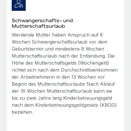
Management und Payroll
Niederlassungen
Den Blog erkunden
Reverse Tech auf einen Blick Das Gesundheits- und
Mobilität und Relocation
Wellness-Startup Reverse Tech hat das globale...
Schwangerschafts- und
Mühelose Relocation von Mitarbeiter:innen
Mutterschaftsurlaub
BLOG
Mehr erfahren
Werdende Mütter haben Anspruch auf 8
Benefits
Neues zu Remote-Produkten: Integration mit
Wochen Schwangerschaftsurlaub vor dem
Mühelose Verwaltung von Benefits
Gusto und Zero und Contractor Management
Geburtstermin und mindestens 8 Wochen
Plus
Mutterschaftsurlaub nach der Entbindung. Die
Auch im neuen Jahr wollen wir bei Remote Unternehmen
Höhe des Mutterschaftsgelds (Wochengeld)
aller Größen dabei unterstützen, die beste...
richtet sich nach dem Durchschnittseinkommen
der Arbeitnehmerin in den 13 Wochen vor
Mehr erfahren
Beginn des Mutterschaftsurlaubs Nach Ablauf
der 16 Wochen Mutterschaftsurlaub kann sie
bis zu zwei Jahre lang Kinderbetreuungsgeld
Wie Phiture 55 Mitarbeiter:innen in 19 Ländern
nach dem
Kinderbetreuungsgeldgesetz
(KBGG)
mit Remote verwaltet
beziehen.
Phiture ist der unumstrittene Marktführer im Bereich der
Wachstumsberatung für mobile Apps. Das...