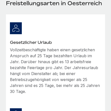
Events
Freistellungsarten in Oesterreich
Tools
Partner werden
Newsroom
Entdecke die Möglichkeiten einer Partnerschaft
DIENSTLEISTUNGEN
Informationen zu Gehältern und Qualifikationen
Remote Build
Demnächst verfügbar
Frag unsere Expert:innen
Beratung zu Integrationen und KI-Automatisierung
Insights Center
Hilfe von Expert:innen für globale HR & Compliance
Gesetzlicher Urlaub
Hol dir Unterstützung
Background-Checks
FALLSTUDIEN
Vollzeitbeschäftigte haben einen gesetzlichen
Einfacheres Bewerber:innen-Screening
Alle Ressourcen anzeigen
Anspruch auf 25 Tage bezahlten Urlaub im
So hat der KI-Vorreiter Weaviate sein Team mit
Jahr. Darüber hinaus gibt es 13 arbeitsfreie
Remote um 120 % vergrößert
Compliance Watchtower
bezahlte Feiertage pro Jahr. Der Jahresurlaub
Lückenlose Compliance
BLOG
Weaviate auf einen Blick Weaviate entwickelt KI-basierte
hängt vom Dienstalter ab; bei einer
Open-Source-Infrastrukturen. Das...
Globale Payroll
Betriebszugehörigkeit von weniger als 25
Geräteverwaltung
Jahren sind es 25 Tage, bei mehr als 25 Jahren
Globale Bereitstellung und Verfolgung von IT-
Mehr erfahren
EOR und PEO
30 Tage.
Geräten
Contractor Management
Gründung von Niederlassungen
Strategische Partnerschaft zwischen
Steuern
Schnelle, rechtssichere Gründung von
Reverse Tech und Remote für Contractor