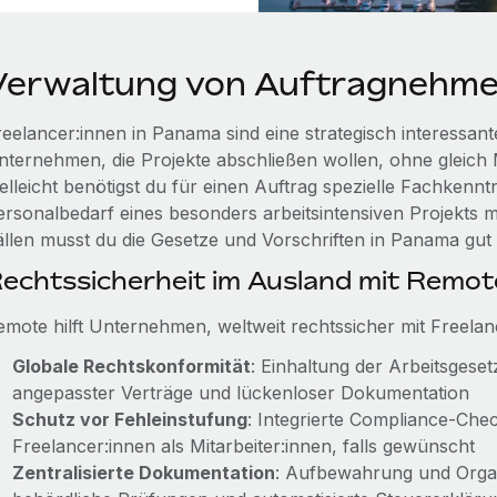
Verwaltung von Auftragnehme
reelancer:innen in Panama sind eine strategisch interessante
nternehmen, die Projekte abschließen wollen, ohne gleich M
ielleicht benötigst du für einen Auftrag spezielle Fachkenn
ersonalbedarf eines besonders arbeitsintensiven Projekts 
ällen musst du die Gesetze und Vorschriften in Panama gut
echtssicherheit im Ausland mit Rem
emote hilft Unternehmen, weltweit rechtssicher mit Freel
Globale Rechtskonformität
: Einhaltung der Arbeitsgese
angepasster Verträge und lückenloser Dokumentation
Schutz vor Fehleinstufung
: Integrierte Compliance-Che
Freelancer:innen als Mitarbeiter:innen, falls gewünscht
Zentralisierte Dokumentation
: Aufbewahrung und Organ