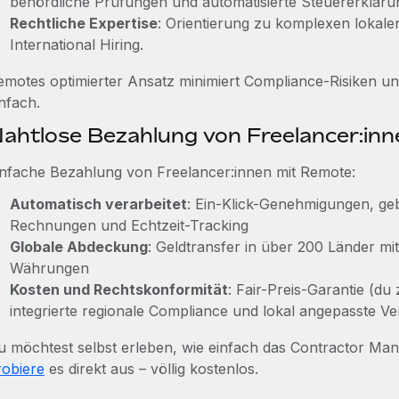
behördliche Prüfungen und automatisierte Steuererklär
Rechtliche Expertise
: Orientierung zu komplexen lokale
International Hiring.
emotes optimierter Ansatz minimiert Compliance-Risiken 
nfach.
ahtlose Bezahlung von Freelancer:in
infache Bezahlung von Freelancer:innen mit Remote:
Automatisch verarbeitet
: Ein-Klick-Genehmigungen, ge
Rechnungen und Echtzeit-Tracking
Globale Abdeckung
: Geldtransfer in über 200 Länder 
Währungen
Kosten und Rechtskonformität
: Fair-Preis-Garantie (du 
integrierte regionale Compliance und lokal angepasste Ve
u möchtest selbst erleben, wie einfach das Contractor Ma
robiere
es direkt aus – völlig kostenlos.