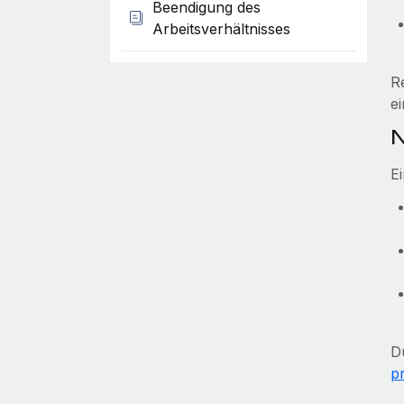
Beendigung des
Arbeitsverhältnisses
R
ei
N
E
D
p