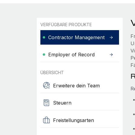
VERFÜGBARE PRODUKTE
F
Contractor Management
U
V
Employer of Record
P
F
ÜBERSICHT
R
Erweitere dein Team
R
Steuern
Freistellungsarten