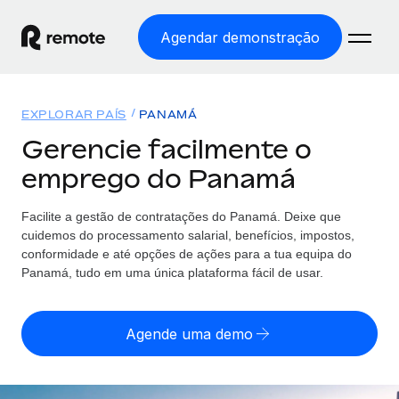
Agendar demonstração
Início
EXPLORAR PAÍS
PANAMÁ
Produtos
Gerencie facilmente o
emprego do Panamá
Soluções
EMPREGO GLOBAL
Processamento Salarial
Facilite a gestão de contratações
do
Panamá. Deixe que
Preçário
COBERTURA GLOBAL
Processamento salarial fácil e em conformidade
cuidemos do processamento salarial, benefícios, impostos,
Explorador de países
conformidade e até opções de ações para a tua equipa
do
Employer of Record
Panamá, tudo em uma única plataforma fácil de usar.
Encontra apoio para emprego global por país
Expanda globalmente sem custos de constituição de
Português (Portugal)
Comparar a Remote
entidades
Agende uma demo
Veja como nos comparamos com os outros
English
Contractor Management
Integra e gere trabalhadores independentes
Início de sessão
Nederlands
TORNE-SE NOSSO PARCEIRO
globalmente