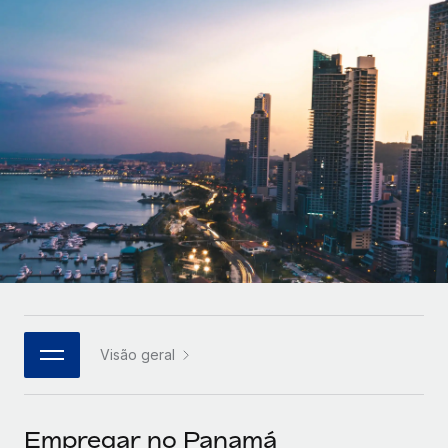
Parceiros tecnológicos estratégicos
Français
Integre os RH globais na sua plataforma de forma
SERVICES
flexível
Deutsch
Perguntar a um especialista
Obtenha apoio especializado em RH e
Español
CASE STUDIES
conformidade globais
Italiano
Português (Portugal)
日本語
한국어
Visão geral
中文（简体）
Empregar no Panamá