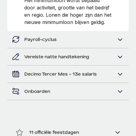
Het minimumloon wordt bepaald
door activiteit, grootte van het bedrijf
Secundaire arbeidsvoorwaarden
BLOG
en regio. Lonen die hoger zijn dan het
Eenvoudig secundaire arbeidsvoorwaarden
nieuwe minimumloon blijven geldig.
beheren
Productupdates van Remote: Gusto- en Xero-
integraties en Contractor Management Plus
Payroll-cyclus
Het blijft de missie van Remote om alle soorten bedrijven
te helpen bij het aannemen, beheren en...
Vereiste natte handtekening
Meer informatie
Decimo Tercer Mes - 13e salaris
Hoe Phiture 55 werknemers in 19 landen
beheert met Remote
Onboarden
Phiture, een toonaangevende leider in de wereldwijde
mobiele groeiadviessector, zet zich sinds 2016...
Meer informatie
11 officiële feestdagen