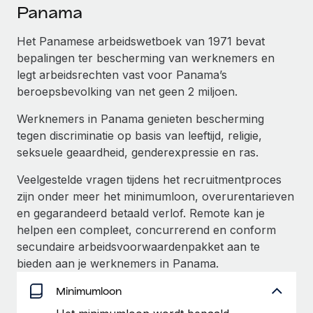
Ontdek hoe je met ons kunt samenwerken
DIENSTEN
Panama
Inzicht in salaris en talent
Vraag een expert
Remote Build
Binnenkort beschikbaar
Het Panamese arbeidswetboek van 1971 bevat
Krijg hulp van global HR- en juridische experts
Integraties en advies over AI-automatiseringen
bepalingen ter bescherming van werknemers en
Inzichtencentrum
legt arbeidsrechten vast voor Panama’s
Achtergrondonderzoek
Support
beroepsbevolking van net geen 2 miljoen.
Vereenvoudig het screeningsproces van
CASESTUDY'S
kandidaten
Alle bronnen bekijken
Werknemers in Panama genieten bescherming
tegen discriminatie op basis van leeftijd, religie,
Compliance Watchtower
seksuele geaardheid, genderexpressie en ras.
Blijf compliance-risico's voor
BLOG
Veelgestelde vragen tijdens het recruitmentproces
Global Payroll
Apparaatbeheer
zijn onder meer het minimumloon, overurentarieven
Lever en track wereldwijd IT-middelen
EOR en PEO
en gegarandeerd betaald verlof. Remote kan je
helpen een compleet, concurrerend en conform
Entiteiten oprichten
Contractor Management
secundaire arbeidsvoorwaardenpakket aan te
Stel snel compliant entiteiten op
bieden aan je werknemers in Panama.
Belastingen
Mobiliteit en overplaatsing
Minimumloon
Naar de blog
Plaats werknemers moeiteloos over