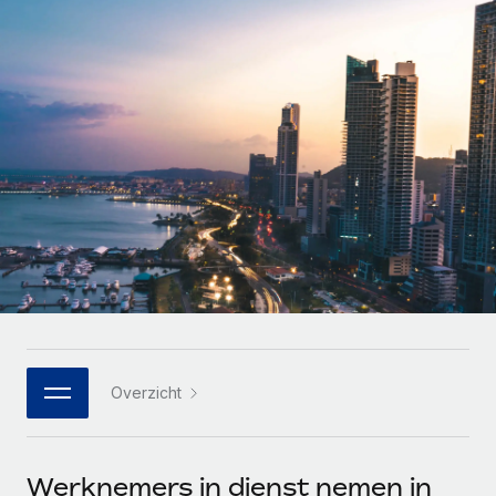
Zzp'ers internationaal onboarden en beheren
Betalingscalculator voor zzp'ers
Inloggen
Nederlands
Ontdek valuta-opties en betaalsnelheden voor
PEO
GROEIFASE
internationale zzp'ers
Ingewikkelde HR-taken eenvoudig uitbesteden
Français
Start-ups
Flexibele global HR en payroll solutions voor groeiende
LEREN MET REMOTE
Deutsch
bedrijven
INFRASTRUCTUUR
Onderzoek en gidsen
Remote Embedded
Mid-market
Español
HR naadloos in workflows integreren
Casestudy's
Teams uitbreiden met HR solutions op maat
Italiano
Platform
HR-woordenlijst
Enterprise
Ingebouwde essentiële HR-functies voor je team
Global HR voor grote bedrijven
Português (Portugal)
Checklists en templates
Verbinden
Nieuw
Bibliotheek met functiebeschrijvingen
日本語
AI-tools koppelen aan Remote met onze MCP
WERK MET ONS SAMEN
Overzicht
Strategische technologiepartners
Webinars
Integraties
한국어
Integreer global HR flexibel in je platform
Processen stroomlijnen met essentiële zakelijke tools
Evenementen
中文（简体）
Een partner worden
Werknemers in dienst nemen in
Newsroom