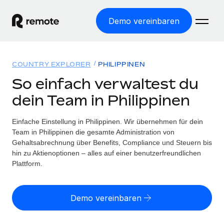
Demo vereinbaren
Startseite
COUNTRY EXPLORER
PHILIPPINEN
Produkte
So einfach verwaltest du
dein Team in Philippinen
Lösungen
WELTWEITE BESCHÄFTIGUNG
Globale Payroll
Einfache Einstellung in Philippinen. Wir übernehmen für dein
Ressourcen
WELTWEITE ABDECKUNG
Einfache, rechtssicher Payroll
Team in Philippinen die gesamte Administration von
Country Explorer
Gehaltsabrechnung über Benefits, Compliance und Steuern bis
Preise
TOOLS UND RECHNER
Employer of Record
hin zu Aktienoptionen – alles auf einer benutzerfreundlichen
Länderspezifische Unterstützung bei der Einstellung
Weltweites Wachstum ohne Kosten für Niederlassungen
Plattform.
Scheinselbstständigkeitsrisiko berechnen
Explorer für US-Bundesstaaten
Länderspezifische Einschätzung des
Contractor of Record
Einfache Einstellung in allen US-Bundesstaaten
Scheinselbstständigkeitsrisikos
Deutsch
Rechtssichere, weltweite Arbeit mit Freelancer:innen
Demo vereinbaren
Remote im Vergleich
Personalkostenrechner
Contractor Management
English
Vergleiche mit unseren Mitbewerbern
Länderspezifische Berechnung der