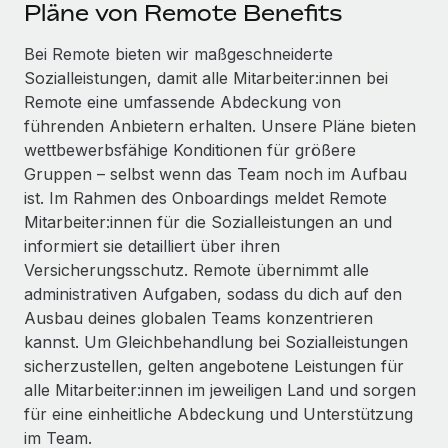
Events
Pläne von Remote Benefits
Tools
Partner werden
Newsroom
Bei Remote bieten wir maßgeschneiderte
Entdecke die Möglichkeiten einer Partnerschaft
Sozialleistungen, damit alle Mitarbeiter:innen bei
DIENSTLEISTUNGEN
Informationen zu Gehältern und Qualifikationen
Remote Build
Demnächst verfügbar
Remote eine umfassende Abdeckung von
Frag unsere Expert:innen
Beratung zu Integrationen und KI-Automatisierung
führenden Anbietern erhalten. Unsere Pläne bieten
Insights Center
Hilfe von Expert:innen für globale HR & Compliance
wettbewerbsfähige Konditionen für größere
Hol dir Unterstützung
Gruppen – selbst wenn das Team noch im Aufbau
Background-Checks
FALLSTUDIEN
ist. Im Rahmen des Onboardings meldet Remote
Einfacheres Bewerber:innen-Screening
Alle Ressourcen anzeigen
Mitarbeiter:innen für die Sozialleistungen an und
So hat der KI-Vorreiter Weaviate sein Team mit
informiert sie detailliert über ihren
Remote um 120 % vergrößert
Compliance Watchtower
Versicherungsschutz. Remote übernimmt alle
Lückenlose Compliance
BLOG
Weaviate auf einen Blick Weaviate entwickelt KI-basierte
administrativen Aufgaben, sodass du dich auf den
Open-Source-Infrastrukturen. Das...
Globale Payroll
Ausbau deines globalen Teams konzentrieren
Geräteverwaltung
kannst. Um Gleichbehandlung bei Sozialleistungen
Globale Bereitstellung und Verfolgung von IT-
Mehr erfahren
EOR und PEO
sicherzustellen, gelten angebotene Leistungen für
Geräten
alle Mitarbeiter:innen im jeweiligen Land und sorgen
Contractor Management
Gründung von Niederlassungen
für eine einheitliche Abdeckung und Unterstützung
Strategische Partnerschaft zwischen
Steuern
im Team.
Schnelle, rechtssichere Gründung von
Reverse Tech und Remote für Contractor