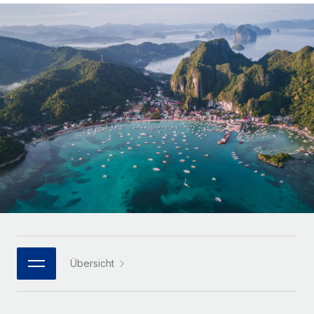
Globales Onboarding und Verwalten von
Gesamtbeschäftigungskosten
Anmelden
Freelancer:innen
Nederlands
WACHSTUMSPHASE
Honorarzahlungen berechnen
PEO
Français
Informationen zu möglichen Währungen und
Startups
Auslagern von komplexen HR-Aufgaben
Abwicklungsfristen für globale Freelancer:innen
Agile HR- und Payroll-Lösungen für wachsende
Deutsch
Unternehmen
INFRASTRUKTUR
LERNEN MIT REMOTE
Mittelstand
Español
Remote Embedded
Maßgeschneiderte HR-Lösungen, um Teams zu
Forschung und Leitfäden
Nahtlose Integration der HR in bestehende Abläufe
vergrößern
Italiano
Fallstudien
Plattform
Enterprise
Português (Portugal)
Integrierte HR-Kernfunktionen für dein Team
HR-Glossar
Globale HR für Konzerne und Großunternehmen
Verknüpfen
Neu
日本語
Checklisten und Vorlagen
Verknüpfung beliebiger KI-Tools mit Remote über unser
PARTNER WERDEN
Bibliothek für Stellenbeschreibungen
한국어
MCP
Übersicht
Strategische Technologiepartner
Webinare
Integrationen
Flexible Einbettung von Global-HR-Funktionen in deine
中文（简体）
Plattform
Prozessoptimierung mit unverzichtbaren Business-