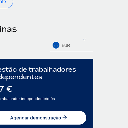
nte
inas
EUR
stão de trabalhadores
dependentes
7
€
trabalhador independente/mês
Agendar demonstração