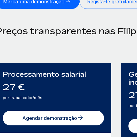
Marca uma demonstração
Regista-te gratuitame
Preços transparentes nas Filip
Processamento salarial
Ge
in
27
€
2
por trabalhador/mês
por 
Agendar demonstração