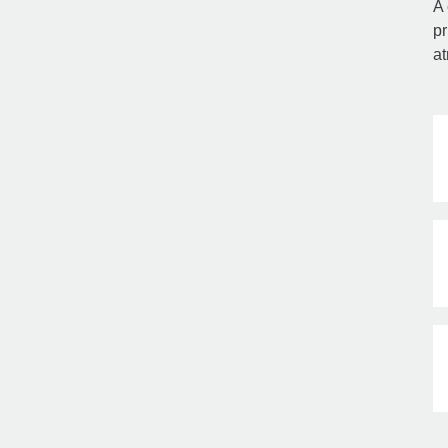
A 
pr
at