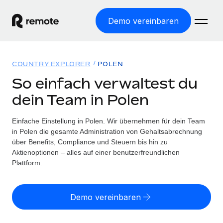
Demo vereinbaren
Startseite
COUNTRY EXPLORER
POLEN
Produkte
So einfach verwaltest du
dein Team in Polen
Lösungen
WELTWEITE BESCHÄFTIGUNG
Globale Payroll
Einfache Einstellung in Polen. Wir übernehmen für dein Team
Ressourcen
WELTWEITE ABDECKUNG
Einfache, rechtssicher Payroll
in Polen die gesamte Administration von Gehaltsabrechnung
Country Explorer
über Benefits, Compliance und Steuern bis hin zu
Preise
TOOLS UND RECHNER
Employer of Record
Aktienoptionen – alles auf einer benutzerfreundlichen
Länderspezifische Unterstützung bei der Einstellung
Weltweites Wachstum ohne Kosten für Niederlassungen
Plattform.
Scheinselbstständigkeitsrisiko berechnen
Explorer für US-Bundesstaaten
Länderspezifische Einschätzung des
Contractor of Record
Einfache Einstellung in allen US-Bundesstaaten
Scheinselbstständigkeitsrisikos
Deutsch
Rechtssichere, weltweite Arbeit mit Freelancer:innen
Demo vereinbaren
Remote im Vergleich
Personalkostenrechner
Contractor Management
English
Vergleiche mit unseren Mitbewerbern
Länderspezifische Berechnung der