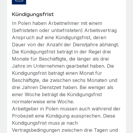
Management und Payroll
Niederlassungen
Den Blog erkunden
Reverse Tech auf einen Blick Das Gesundheits- und
Kündigungsfrist
Mobilität und Relocation
Wellness-Startup Reverse Tech hat das globale...
In Polen haben Arbeitnehmer mit einem
Mühelose Relocation von Mitarbeiter:innen
BLOG
(befristeten oder unbefristeten) Arbeitsvertrag
Mehr erfahren
Benefits
Anspruch auf eine Kündigungsfrist, deren
Neues zu Remote-Produkten: Integration mit
Dauer von der Anzahl der Dienstjahre abhängt.
Mühelose Verwaltung von Benefits
Gusto und Zero und Contractor Management
Die Kündigungsfrist beträgt in der Regel drei
Plus
Monate für Beschäftigte, die länger als drei
Auch im neuen Jahr wollen wir bei Remote Unternehmen
Jahre im Unternehmen gearbeitet haben. Die
aller Größen dabei unterstützen, die beste...
Kündigungsfrist beträgt einen Monat für
Beschäftigte, die zwischen sechs Monaten und
Mehr erfahren
drei Jahren Dienstzeit haben. Bei weniger als
einer Woche beträgt die Kündigungsfrist
normalerweise eine Woche.
Wie Phiture 55 Mitarbeiter:innen in 19 Ländern
mit Remote verwaltet
Arbeitgeber in Polen müssen auch während der
Probezeit eine Kündigung aussprechen. Diese
Phiture ist der unumstrittene Marktführer im Bereich der
Kündigungsfrist muss je nach
Wachstumsberatung für mobile Apps. Das...
Vertragsbedingungen zwischen drei Tagen und