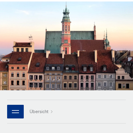
Globales Onboarding und Verwalten von
Gesamtbeschäftigungskosten
Anmelden
Freelancer:innen
Nederlands
WACHSTUMSPHASE
Honorarzahlungen berechnen
PEO
Français
Informationen zu möglichen Währungen und
Startups
Auslagern von komplexen HR-Aufgaben
Abwicklungsfristen für globale Freelancer:innen
Agile HR- und Payroll-Lösungen für wachsende
Deutsch
Unternehmen
INFRASTRUKTUR
LERNEN MIT REMOTE
Mittelstand
Español
Remote Embedded
Maßgeschneiderte HR-Lösungen, um Teams zu
Forschung und Leitfäden
Nahtlose Integration der HR in bestehende Abläufe
vergrößern
Italiano
Fallstudien
Plattform
Enterprise
Português (Portugal)
Integrierte HR-Kernfunktionen für dein Team
HR-Glossar
Globale HR für Konzerne und Großunternehmen
Verknüpfen
Neu
日本語
Checklisten und Vorlagen
Verknüpfung beliebiger KI-Tools mit Remote über unser
PARTNER WERDEN
Bibliothek für Stellenbeschreibungen
한국어
MCP
Übersicht
Strategische Technologiepartner
Webinare
Integrationen
Flexible Einbettung von Global-HR-Funktionen in deine
中文（简体）
Plattform
Prozessoptimierung mit unverzichtbaren Business-