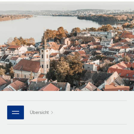
Globales Onboarding und Verwalten von
Gesamtbeschäftigungskosten
Anmelden
Freelancer:innen
Nederlands
WACHSTUMSPHASE
Honorarzahlungen berechnen
PEO
Français
Informationen zu möglichen Währungen und
Startups
Auslagern von komplexen HR-Aufgaben
Abwicklungsfristen für globale Freelancer:innen
Agile HR- und Payroll-Lösungen für wachsende
Deutsch
Unternehmen
INFRASTRUKTUR
LERNEN MIT REMOTE
Mittelstand
Español
Remote Embedded
Maßgeschneiderte HR-Lösungen, um Teams zu
Forschung und Leitfäden
Nahtlose Integration der HR in bestehende Abläufe
vergrößern
Italiano
Fallstudien
Plattform
Enterprise
Português (Portugal)
Integrierte HR-Kernfunktionen für dein Team
HR-Glossar
Globale HR für Konzerne und Großunternehmen
Verknüpfen
Neu
日本語
Checklisten und Vorlagen
Verknüpfung beliebiger KI-Tools mit Remote über unser
PARTNER WERDEN
Bibliothek für Stellenbeschreibungen
한국어
MCP
Übersicht
Strategische Technologiepartner
Webinare
Integrationen
Flexible Einbettung von Global-HR-Funktionen in deine
中文（简体）
Plattform
Prozessoptimierung mit unverzichtbaren Business-