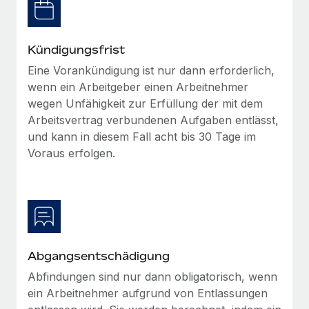
Management und Payroll
Niederlassungen
Den Blog erkunden
Reverse Tech auf einen Blick Das Gesundheits- und
Mobilität und Relocation
Wellness-Startup Reverse Tech hat das globale...
Kündigungsfrist
Mühelose Relocation von Mitarbeiter:innen
BLOG
Eine Vorankündigung ist nur dann erforderlich,
Mehr erfahren
Benefits
wenn ein Arbeitgeber einen Arbeitnehmer
Neues zu Remote-Produkten: Integration mit
wegen Unfähigkeit zur Erfüllung der mit dem
Mühelose Verwaltung von Benefits
Gusto und Zero und Contractor Management
Arbeitsvertrag verbundenen Aufgaben entlässt,
Plus
und kann in diesem Fall acht bis 30 Tage im
Auch im neuen Jahr wollen wir bei Remote Unternehmen
Voraus erfolgen.
aller Größen dabei unterstützen, die beste...
Mehr erfahren
Wie Phiture 55 Mitarbeiter:innen in 19 Ländern
mit Remote verwaltet
Abgangsentschädigung
Phiture ist der unumstrittene Marktführer im Bereich der
Abfindungen sind nur dann obligatorisch, wenn
Wachstumsberatung für mobile Apps. Das...
ein Arbeitnehmer aufgrund von Entlassungen