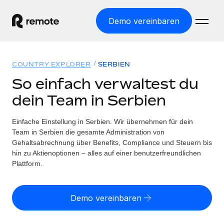
Demo vereinbaren
Startseite
COUNTRY EXPLORER
SERBIEN
Produkte
So einfach verwaltest du
dein Team in Serbien
Lösungen
WELTWEITE BESCHÄFTIGUNG
Globale Payroll
Einfache Einstellung in Serbien. Wir übernehmen für dein
Ressourcen
WELTWEITE ABDECKUNG
Einfache, rechtssicher Payroll
Team in Serbien die gesamte Administration von
Country Explorer
Gehaltsabrechnung über Benefits, Compliance und Steuern bis
Preise
TOOLS UND RECHNER
Employer of Record
hin zu Aktienoptionen – alles auf einer benutzerfreundlichen
Länderspezifische Unterstützung bei der Einstellung
Weltweites Wachstum ohne Kosten für Niederlassungen
Plattform.
Scheinselbstständigkeitsrisiko berechnen
Explorer für US-Bundesstaaten
Länderspezifische Einschätzung des
Contractor of Record
Einfache Einstellung in allen US-Bundesstaaten
Scheinselbstständigkeitsrisikos
Deutsch
Rechtssichere, weltweite Arbeit mit Freelancer:innen
Demo vereinbaren
Remote im Vergleich
Personalkostenrechner
Contractor Management
English
Vergleiche mit unseren Mitbewerbern
Länderspezifische Berechnung der