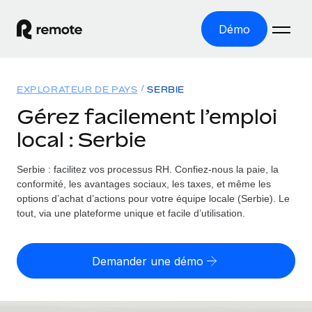
Démo
Accueil
EXPLORATEUR DE PAYS
SERBIE
Les produits
Gérez facilement l’emploi
local : Serbie
Solutions
EMPLOI À L’INTERNATIONAL
Paie multipays
Serbie : facilitez vos processus RH.
Confiez-nous la paie, la
Ressources
COUVERTURE MONDIALE
Gérez la paie facilement et en toute conformité
conformité, les avantages sociaux, les taxes, et même les
Explorateur de pays
options d’achat d’actions pour votre équipe locale (Serbie). Le
Tarification
OUTILS & CALCULATEURS
Employer of record
tout, via une plateforme unique et facile d’utilisation.
Toutes les informations sur l’emploi à l’international,
Développez-vous à l’international sans frais liés aux
Outil de calcul du risque de requalification de
pays par pays
entités
contrat
Demander une démo
Explorateur des États-Unis (par État)
Évaluez le risque de requalification de contrat par pays
Français
Pilotage 360 des freelances
Simplifiez l’embauche à travers les différents États des
Sollicitez vos freelances en toute conformité part
Calculateur du coût des employés
États-Unis
English
Calculez le coût total des employés dans n’importe quel