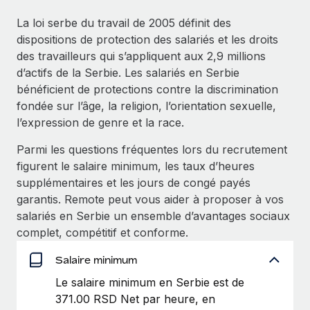
Événements
Intégrez les RH à l’international de manière flexible
La loi serbe du travail de 2005 définit des
Salle de presse
Devenir partenaire
dispositions de protection des salariés et les droits
SERVICES
Explorez avec nous vos opportunités de partenariat
des travailleurs qui s’appliquent aux 2,9 millions
Données sur les salaires et les talents
Demandez aux experts
d’actifs de la Serbie. Les salariés en Serbie
Recevez des conseils d’experts sur les RH à
Remote Build
Bientôt disponible
bénéficient de protections contre la discrimination
Centre de ressources
l’international et la conformité
Conseil en intégrations et automatisations assistées par
fondée sur l’âge, la religion, l’orientation sexuelle,
l’IA
Obtenir de l’aide
l’expression de genre et la race.
Contrôles d’antécédents
Simplifiez vos processus de présélection des
Voir toutes les ressources
Parmi les questions fréquentes lors du recrutement
candidats
ÉTUDES DE CAS
figurent le salaire minimum, les taux d’heures
supplémentaires et les jours de congé payés
Remote Watchtower
BLOG
garantis. Remote peut vous aider à proposer à vos
Gardez un temps d’avance sur les risques en
Paie multipays
salariés en Serbie un ensemble d’avantages sociaux
matière de conformité
complet, compétitif et conforme.
EOR et PEO
Gestion des appareils
Salaire minimum
Gestion des freelances
Achetez et suivez vos équipements informatiques
Le salaire minimum en Serbie est de
dans le monde entier
371.00 RSD Net par heure, en
Taxes