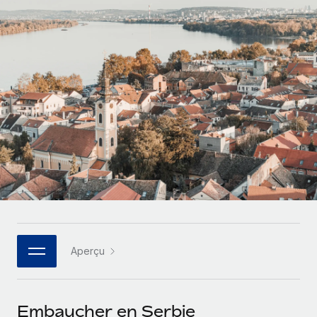
Gestion des freelances
Comparer Remote
pays
Connexion
Intégrez et gérez vos freelances partout dans le monde
Nederlands
Examinez notre service par rapport aux autres
Calculateur de paiement des freelances
PEO
Français
Découvrez les devises disponibles et les vitesses de
Sous-traitez les opérations complexes liées à l’emploi
CROISSANCE
paiement pour vos freelances internationaux
Deutsch
Start-ups
Des solutions agiles et internationales pour les RH et la
INFRASTRUCTURE
APPRENDRE AVEC REMOTE
Español
paie des entreprises en pleine croissance
Intégration Remote
Recherche et guides
Intégrez vos RH aux flux de travail en toute simplicité
Entreprises intermédiaires
Italiano
Études de cas
Développez vos équipes avec des solutions RH sur
Plateforme
mesure
Português (Portugal)
Des fonctions RH clés intégrées pour votre équipe
Glossaire RH
Entreprise
Connecter
Nouveau
日本語
Checklists et modèles
Les RH à l’international pour les grandes entreprises
Connectez n'importe quel outil d’IA à Remote grâce à
Aperçu
Descriptions de postes
한국어
notre MCP
TRAVAILLONS ENSEMBLE
Webinaires
Intégrations
中文（简体）
Embaucher en Serbie
Partenaires stratégiques de la tech
Rationalisez vos processus avec des outils essentiels