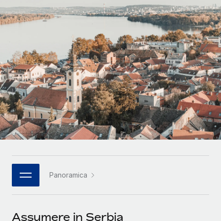
SERVICES
Partner tecnologici strategici
Français
Chiedi a un esperto
Integra l'HR globale nella tua piattaforma in modo
Affidati agli esperti per la gestione HR e la
flessibile
Deutsch
compliance globale
Español
CASE STUDIES
Italiano
Português (Portugal)
日本語
한국어
Panoramica
中文（简体）
Assumere in Serbia