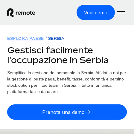
Vedi demo
Home
ESPLORA PAESE
SERBIA
Prodotti
Gestisci facilmente
l'occupazione in Serbia
Soluzioni
ASSUMI NEL MONDO
Global Payroll
Semplifica la gestione del personale in Serbia. Affidati a noi per
Tariffe
COPERTURA GLOBALE
Gestisci il payroll a norma, in tutta semplicità
la gestione di buste paga, benefit, tasse, conformità e persino
Ricerca paesi
stock option per il tuo team in Serbia, il tutto in un'unica
Employer of Record
piattaforma facile da usare.
Trova i servizi di supporto all’impiego per ogni Paese
Espanditi con zero costi di entità locale
Italiano
Confronta Remote
Contractor Management
Prenota una demo
Scopri come ci confrontiamo con gli altri
English
Recluta e gestisci collaboratori a livello globale
Login
Nederlands
DIVENTA NOSTRO PARTNER