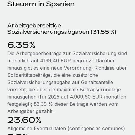
Events
Steuern in Spanien
Tools
Partner werden
Newsroom
Entdecke die Möglichkeiten einer Partnerschaft
Arbeitgeberseitige
DIENSTLEISTUNGEN
Informationen zu Gehältern und Qualifikationen
Remote Build
Demnächst verfügbar
Sozialversicherungsabgaben (31,55 %)
Frag unsere Expert:innen
Beratung zu Integrationen und KI-Automatisierung
Insights Center
6.35%
Hilfe von Expert:innen für globale HR & Compliance
Hol dir Unterstützung
Die Arbeitgeberbeiträge zur Sozialversicherung sind
Background-Checks
FALLSTUDIEN
monatlich auf 4139,40 EUR begrenzt. Darüber
Einfacheres Bewerber:innen-Screening
Alle Ressourcen anzeigen
hinaus gibt es eine neue Verordnung, Richtlinie über
So hat der KI-Vorreiter Weaviate sein Team mit
Solidaritätsbeiträge, die eine zusätzliche
Remote um 120 % vergrößert
Compliance Watchtower
Sozialversicherungsabgabe auf Gehaltsanteile
Lückenlose Compliance
BLOG
Weaviate auf einen Blick Weaviate entwickelt KI-basierte
vorsieht, die über die maximale Beitragsgrundlage
Open-Source-Infrastrukturen. Das...
Globale Payroll
hinausgehen (für 2025 auf 4.909,60 EUR monatlich
Geräteverwaltung
festgelegt); 83,39 % dieser Beiträge werden vom
Globale Bereitstellung und Verfolgung von IT-
Mehr erfahren
EOR und PEO
Arbeitgeber gezahlt.
Geräten
23.60%
Contractor Management
Gründung von Niederlassungen
Strategische Partnerschaft zwischen
Allgemeine Eventualitäten (contingencias comunes)
Steuern
Schnelle, rechtssichere Gründung von
Reverse Tech und Remote für Contractor