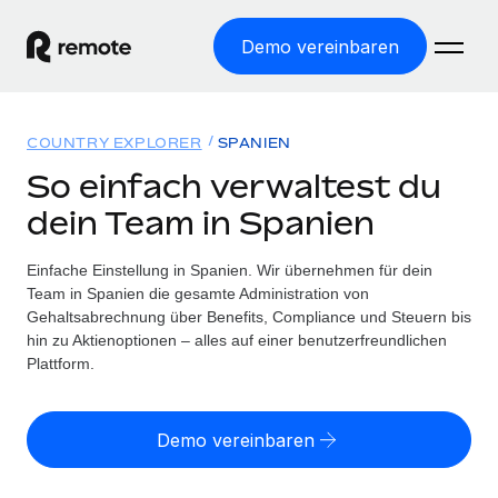
Demo vereinbaren
Startseite
COUNTRY EXPLORER
SPANIEN
Produkte
So einfach verwaltest du
dein Team in Spanien
Lösungen
WELTWEITE BESCHÄFTIGUNG
Globale Payroll
Einfache Einstellung in Spanien. Wir übernehmen für dein
Ressourcen
WELTWEITE ABDECKUNG
Einfache, rechtssicher Payroll
Team in Spanien die gesamte Administration von
Country Explorer
Gehaltsabrechnung über Benefits, Compliance und Steuern bis
Preise
TOOLS UND RECHNER
Employer of Record
hin zu Aktienoptionen – alles auf einer benutzerfreundlichen
Länderspezifische Unterstützung bei der Einstellung
Weltweites Wachstum ohne Kosten für Niederlassungen
Plattform.
Scheinselbstständigkeitsrisiko berechnen
Explorer für US-Bundesstaaten
Länderspezifische Einschätzung des
Contractor of Record
Einfache Einstellung in allen US-Bundesstaaten
Scheinselbstständigkeitsrisikos
Deutsch
Rechtssichere, weltweite Arbeit mit Freelancer:innen
Demo vereinbaren
Remote im Vergleich
Personalkostenrechner
Contractor Management
English
Vergleiche mit unseren Mitbewerbern
Länderspezifische Berechnung der