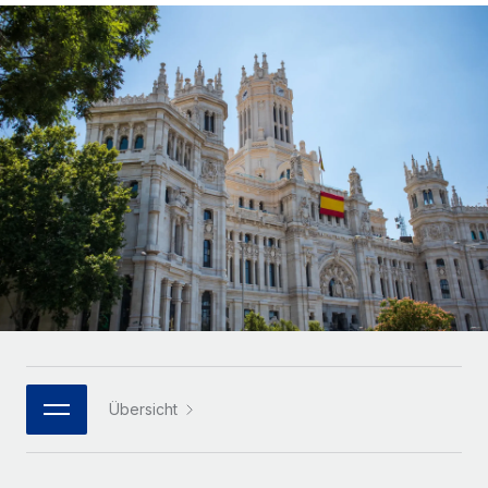
Globales Onboarding und Verwalten von
Gesamtbeschäftigungskosten
Anmelden
Freelancer:innen
Nederlands
WACHSTUMSPHASE
Honorarzahlungen berechnen
PEO
Français
Informationen zu möglichen Währungen und
Startups
Auslagern von komplexen HR-Aufgaben
Abwicklungsfristen für globale Freelancer:innen
Agile HR- und Payroll-Lösungen für wachsende
Deutsch
Unternehmen
INFRASTRUKTUR
LERNEN MIT REMOTE
Mittelstand
Español
Remote Embedded
Maßgeschneiderte HR-Lösungen, um Teams zu
Forschung und Leitfäden
Nahtlose Integration der HR in bestehende Abläufe
vergrößern
Italiano
Fallstudien
Plattform
Enterprise
Português (Portugal)
Integrierte HR-Kernfunktionen für dein Team
HR-Glossar
Globale HR für Konzerne und Großunternehmen
Verknüpfen
Neu
日本語
Checklisten und Vorlagen
Verknüpfung beliebiger KI-Tools mit Remote über unser
PARTNER WERDEN
Bibliothek für Stellenbeschreibungen
한국어
MCP
Übersicht
Strategische Technologiepartner
Webinare
Integrationen
Flexible Einbettung von Global-HR-Funktionen in deine
中文（简体）
Plattform
Prozessoptimierung mit unverzichtbaren Business-