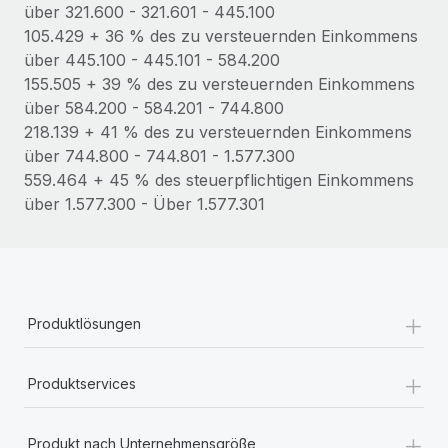
Management und Payroll
über 321.600 - 321.601 - 445.100
Niederlassungen
Den Blog erkunden
105.429 + 36 % des zu versteuernden Einkommens
Reverse Tech auf einen Blick Das Gesundheits- und
Mobilität und Relocation
über 445.100 - 445.101 - 584.200
Wellness-Startup Reverse Tech hat das globale...
Mühelose Relocation von Mitarbeiter:innen
155.505 + 39 % des zu versteuernden Einkommens
BLOG
Mehr erfahren
über 584.200 - 584.201 - 744.800
Benefits
218.139 + 41 % des zu versteuernden Einkommens
Neues zu Remote-Produkten: Integration mit
Mühelose Verwaltung von Benefits
über 744.800 - 744.801 - 1.577.300
Gusto und Zero und Contractor Management
Plus
559.464 + 45 % des steuerpflichtigen Einkommens
über 1.577.300 - Über 1.577.301
Auch im neuen Jahr wollen wir bei Remote Unternehmen
aller Größen dabei unterstützen, die beste...
Mehr erfahren
+
Produktlösungen
Wie Phiture 55 Mitarbeiter:innen in 19 Ländern
mit Remote verwaltet
+
Produktservices
Phiture ist der unumstrittene Marktführer im Bereich der
Wachstumsberatung für mobile Apps. Das...
+
Produkt nach Unternehmensgröße