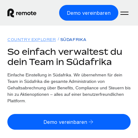
Demo vereinbaren
Startseite
COUNTRY EXPLORER
SÜDAFRIKA
Produkte
So einfach verwaltest du
dein Team in Südafrika
Lösungen
WELTWEITE BESCHÄFTIGUNG
Globale Payroll
Einfache Einstellung in Südafrika. Wir übernehmen für dein
Ressourcen
WELTWEITE ABDECKUNG
Einfache, rechtssicher Payroll
Team in Südafrika die gesamte Administration von
Country Explorer
Gehaltsabrechnung über Benefits, Compliance und Steuern bis
Preise
TOOLS UND RECHNER
Employer of Record
hin zu Aktienoptionen – alles auf einer benutzerfreundlichen
Länderspezifische Unterstützung bei der Einstellung
Weltweites Wachstum ohne Kosten für Niederlassungen
Plattform.
Scheinselbstständigkeitsrisiko berechnen
Explorer für US-Bundesstaaten
Länderspezifische Einschätzung des
Contractor of Record
Einfache Einstellung in allen US-Bundesstaaten
Scheinselbstständigkeitsrisikos
Deutsch
Rechtssichere, weltweite Arbeit mit Freelancer:innen
Demo vereinbaren
Remote im Vergleich
Personalkostenrechner
Contractor Management
English
Vergleiche mit unseren Mitbewerbern
Länderspezifische Berechnung der