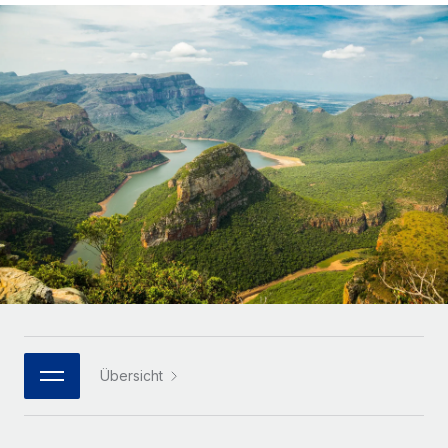
Globales Onboarding und Verwalten von
Gesamtbeschäftigungskosten
Anmelden
Freelancer:innen
Nederlands
WACHSTUMSPHASE
Honorarzahlungen berechnen
PEO
Français
Informationen zu möglichen Währungen und
Startups
Auslagern von komplexen HR-Aufgaben
Abwicklungsfristen für globale Freelancer:innen
Agile HR- und Payroll-Lösungen für wachsende
Deutsch
Unternehmen
INFRASTRUKTUR
LERNEN MIT REMOTE
Mittelstand
Español
Remote Embedded
Maßgeschneiderte HR-Lösungen, um Teams zu
Forschung und Leitfäden
Nahtlose Integration der HR in bestehende Abläufe
vergrößern
Italiano
Fallstudien
Plattform
Enterprise
Português (Portugal)
Integrierte HR-Kernfunktionen für dein Team
HR-Glossar
Globale HR für Konzerne und Großunternehmen
Verknüpfen
Neu
日本語
Checklisten und Vorlagen
Verknüpfung beliebiger KI-Tools mit Remote über unser
PARTNER WERDEN
Bibliothek für Stellenbeschreibungen
한국어
MCP
Übersicht
Strategische Technologiepartner
Webinare
Integrationen
Flexible Einbettung von Global-HR-Funktionen in deine
中文（简体）
Plattform
Prozessoptimierung mit unverzichtbaren Business-