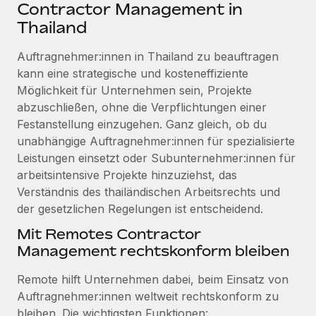
Events
Contractor Management in
Tools
Partner werden
Thailand
Newsroom
Entdecke die Möglichkeiten einer Partnerschaft
Auftragnehmer:innen in Thailand zu beauftragen
DIENSTLEISTUNGEN
Informationen zu Gehältern und Qualifikationen
Remote Build
Demnächst verfügbar
kann eine strategische und kosteneffiziente
Frag unsere Expert:innen
Beratung zu Integrationen und KI-Automatisierung
Möglichkeit für Unternehmen sein, Projekte
Insights Center
Hilfe von Expert:innen für globale HR & Compliance
abzuschließen, ohne die Verpflichtungen einer
Hol dir Unterstützung
Festanstellung einzugehen. Ganz gleich, ob du
Background-Checks
FALLSTUDIEN
unabhängige Auftragnehmer:innen für spezialisierte
Einfacheres Bewerber:innen-Screening
Alle Ressourcen anzeigen
Leistungen einsetzt oder Subunternehmer:innen für
So hat der KI-Vorreiter Weaviate sein Team mit
arbeitsintensive Projekte hinzuziehst, das
Remote um 120 % vergrößert
Compliance Watchtower
Verständnis des thailändischen Arbeitsrechts und
Lückenlose Compliance
BLOG
Weaviate auf einen Blick Weaviate entwickelt KI-basierte
der gesetzlichen Regelungen ist entscheidend.
Open-Source-Infrastrukturen. Das...
Globale Payroll
Geräteverwaltung
Mit Remotes Contractor
Globale Bereitstellung und Verfolgung von IT-
Mehr erfahren
EOR und PEO
Management rechtskonform bleiben
Geräten
Contractor Management
Remote hilft Unternehmen dabei, beim Einsatz von
Gründung von Niederlassungen
Strategische Partnerschaft zwischen
Auftragnehmer:innen weltweit rechtskonform zu
Steuern
Schnelle, rechtssichere Gründung von
Reverse Tech und Remote für Contractor
bleiben. Die wichtigsten Funktionen: