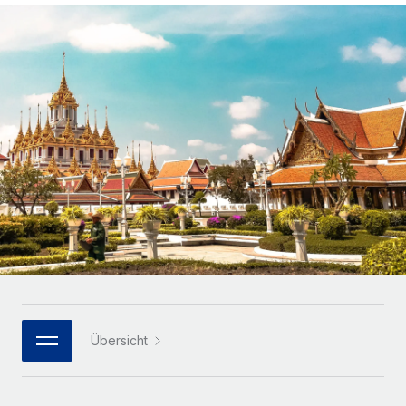
Globales Onboarding und Verwalten von
Gesamtbeschäftigungskosten
Anmelden
Freelancer:innen
Nederlands
WACHSTUMSPHASE
Honorarzahlungen berechnen
PEO
Français
Informationen zu möglichen Währungen und
Startups
Auslagern von komplexen HR-Aufgaben
Abwicklungsfristen für globale Freelancer:innen
Agile HR- und Payroll-Lösungen für wachsende
Deutsch
Unternehmen
INFRASTRUKTUR
LERNEN MIT REMOTE
Mittelstand
Español
Remote Embedded
Maßgeschneiderte HR-Lösungen, um Teams zu
Forschung und Leitfäden
Nahtlose Integration der HR in bestehende Abläufe
vergrößern
Italiano
Fallstudien
Plattform
Enterprise
Português (Portugal)
Integrierte HR-Kernfunktionen für dein Team
HR-Glossar
Globale HR für Konzerne und Großunternehmen
Verknüpfen
Neu
日本語
Checklisten und Vorlagen
Verknüpfung beliebiger KI-Tools mit Remote über unser
PARTNER WERDEN
Bibliothek für Stellenbeschreibungen
한국어
MCP
Übersicht
Strategische Technologiepartner
Webinare
Integrationen
Flexible Einbettung von Global-HR-Funktionen in deine
中文（简体）
Plattform
Prozessoptimierung mit unverzichtbaren Business-