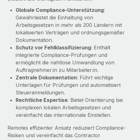
Management und Payroll
Niederlassungen
Den Blog erkunden
Globale Compliance-Unterstützung
:
Reverse Tech auf einen Blick Das Gesundheits- und
Gewährleistet die Einhaltung von
Mobilität und Relocation
Wellness-Startup Reverse Tech hat das globale...
Arbeitsgesetzen in mehr als 200 Ländern mit
Mühelose Relocation von Mitarbeiter:innen
BLOG
lokalisierten Verträgen und ordnungsgemäßer
Mehr erfahren
Benefits
Dokumentation.
Neues zu Remote-Produkten: Integration mit
Mühelose Verwaltung von Benefits
Schutz vor Fehlklassifizierung
: Enthält
Gusto und Zero und Contractor Management
integrierte Compliance-Prüfungen und
Plus
ermöglicht die nahtlose Umwandlung von
Auch im neuen Jahr wollen wir bei Remote Unternehmen
Auftragnehmer:in zu Mitarbeiter:in.
aller Größen dabei unterstützen, die beste...
Zentrale Dokumentation
: Führt wichtige
Unterlagen für Prüfungen und automatisiert
Mehr erfahren
Steueranmeldungen.
Rechtliche Expertise
: Bietet Orientierung bei
komplexen lokalen Arbeitsgesetzen und
Wie Phiture 55 Mitarbeiter:innen in 19 Ländern
mit Remote verwaltet
vereinfacht das internationale Einstellen.
Phiture ist der unumstrittene Marktführer im Bereich der
Remotes effizienter Ansatz reduziert Compliance-
Wachstumsberatung für mobile Apps. Das...
Risiken und vereinfacht das Contractor