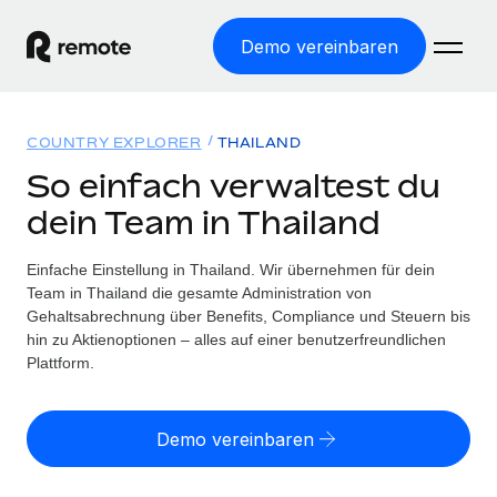
Demo vereinbaren
Startseite
COUNTRY EXPLORER
THAILAND
Produkte
So einfach verwaltest du
dein Team in Thailand
Lösungen
WELTWEITE BESCHÄFTIGUNG
Globale Payroll
Einfache Einstellung in Thailand. Wir übernehmen für dein
Ressourcen
WELTWEITE ABDECKUNG
Einfache, rechtssicher Payroll
Team in Thailand die gesamte Administration von
Country Explorer
Gehaltsabrechnung über Benefits, Compliance und Steuern bis
Preise
TOOLS UND RECHNER
Employer of Record
hin zu Aktienoptionen – alles auf einer benutzerfreundlichen
Länderspezifische Unterstützung bei der Einstellung
Weltweites Wachstum ohne Kosten für Niederlassungen
Plattform.
Scheinselbstständigkeitsrisiko berechnen
Explorer für US-Bundesstaaten
Länderspezifische Einschätzung des
Contractor of Record
Einfache Einstellung in allen US-Bundesstaaten
Scheinselbstständigkeitsrisikos
Deutsch
Rechtssichere, weltweite Arbeit mit Freelancer:innen
Demo vereinbaren
Remote im Vergleich
Personalkostenrechner
Contractor Management
English
Vergleiche mit unseren Mitbewerbern
Länderspezifische Berechnung der