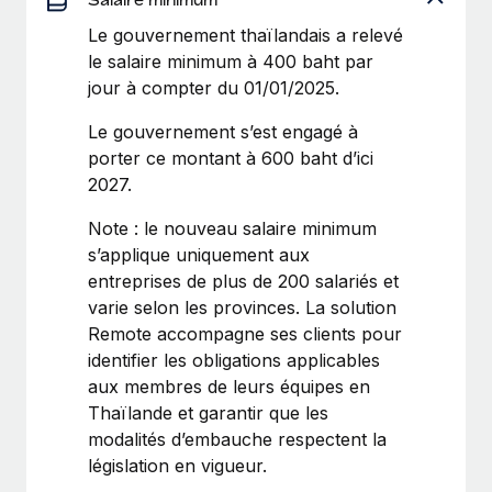
Création d’entité
Explorer le blog
Le gouvernement thaïlandais a relevé
Établissez des entités rapidement et en toute
le salaire minimum à 400 baht par
conformité
jour à compter du 01/01/2025.
BLOG
Mobilité et déménagement international
Le gouvernement s’est engagé à
Organisez facilement le déménagement de vos
Mises à jour des produits de Remote :
porter ce montant à 600 baht d’ici
employés
Intégrations Gusto et Xero et Gestion des
2027.
freelances Plus
Avantages sociaux
Note : le nouveau salaire minimum
Remote a toujours pour mission d'aider les entreprises de
Gérez facilement les avantages sociaux
s’applique uniquement aux
toute taille à embaucher, gérer et payer...
entreprises de plus de 200 salariés et
En savoir plus
varie selon les provinces. La solution
Remote accompagne ses clients pour
identifier les obligations applicables
Comment Phiture gère ses 55 employés
aux membres de leurs équipes en
répartis dans 19 pays grâce à Remote
Thaïlande et garantir que les
Phiture, un leader notable du conseil en matière de
modalités d’embauche respectent la
croissance mobile internationale, encourage les...
législation en vigueur.