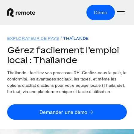
Démo
Accueil
EXPLORATEUR DE PAYS
THAÏLANDE
Les produits
Gérez facilement l’emploi
local : Thaïlande
Solutions
EMPLOI À L’INTERNATIONAL
Paie multipays
Thaïlande : facilitez vos processus RH.
Confiez-nous la paie, la
Ressources
COUVERTURE MONDIALE
Gérez la paie facilement et en toute conformité
conformité, les avantages sociaux, les taxes, et même les
Explorateur de pays
options d’achat d’actions pour votre équipe locale (Thaïlande).
Tarification
OUTILS & CALCULATEURS
Employer of record
Le tout, via une plateforme unique et facile d’utilisation.
Toutes les informations sur l’emploi à l’international,
Développez-vous à l’international sans frais liés aux
Outil de calcul du risque de requalification de
pays par pays
entités
contrat
Demander une démo
Explorateur des États-Unis (par État)
Évaluez le risque de requalification de contrat par pays
Français
Pilotage 360 des freelances
Simplifiez l’embauche à travers les différents États des
Sollicitez vos freelances en toute conformité part
Calculateur du coût des employés
États-Unis
English
Calculez le coût total des employés dans n’importe quel