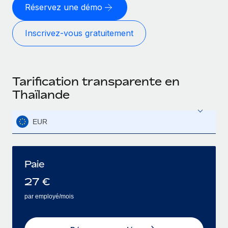
Réservez une démo
Inscrivez‑vous gratuitement
Tarification transparente en
Thaïlande
EUR
Paie
27
€
par employé/mois