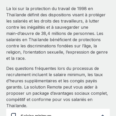
Événements
Intégrez les RH à l’international de manière flexible
La loi sur la protection du travail de 1998 en
Salle de presse
Devenir partenaire
Thaïlande définit des dispositions visant à protéger
SERVICES
Explorez avec nous vos opportunités de partenariat
les salariés et les droits des travailleurs, à lutter
Données sur les salaires et les talents
Demandez aux experts
contre les inégalités et à sauvegarder une
Recevez des conseils d’experts sur les RH à
Remote Build
Bientôt disponible
main‑d’œuvre de 38,4 millions de personnes. Les
Centre de ressources
l’international et la conformité
Conseil en intégrations et automatisations assistées par
salariés en Thaïlande bénéficient de protections
l’IA
Obtenir de l’aide
contre les discriminations fondées sur l’âge, la
Contrôles d’antécédents
religion, l’orientation sexuelle, l’expression de genre
Simplifiez vos processus de présélection des
Voir toutes les ressources
et la race.
candidats
ÉTUDES DE CAS
Des questions fréquentes lors du processus de
Remote Watchtower
BLOG
recrutement incluent le salaire minimum, les taux
Gardez un temps d’avance sur les risques en
Paie multipays
d’heures supplémentaires et les congés payés
matière de conformité
garantis. La solution Remote peut vous aider à
EOR et PEO
proposer un package d’avantages sociaux complet,
Gestion des appareils
compétitif et conforme pour vos salariés en
Gestion des freelances
Achetez et suivez vos équipements informatiques
Thaïlande.
dans le monde entier
Taxes
Salaire minimum