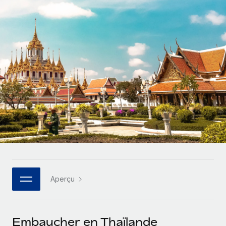
Gestion des freelances
Comparer Remote
pays
Connexion
Intégrez et gérez vos freelances partout dans le monde
Nederlands
Examinez notre service par rapport aux autres
Calculateur de paiement des freelances
PEO
Français
Découvrez les devises disponibles et les vitesses de
Sous-traitez les opérations complexes liées à l’emploi
CROISSANCE
paiement pour vos freelances internationaux
Deutsch
Start-ups
Des solutions agiles et internationales pour les RH et la
INFRASTRUCTURE
APPRENDRE AVEC REMOTE
Español
paie des entreprises en pleine croissance
Intégration Remote
Recherche et guides
Intégrez vos RH aux flux de travail en toute simplicité
Entreprises intermédiaires
Italiano
Études de cas
Développez vos équipes avec des solutions RH sur
Plateforme
mesure
Português (Portugal)
Des fonctions RH clés intégrées pour votre équipe
Glossaire RH
Entreprise
Connecter
Nouveau
日本語
Checklists et modèles
Les RH à l’international pour les grandes entreprises
Connectez n'importe quel outil d’IA à Remote grâce à
Aperçu
Descriptions de postes
한국어
notre MCP
TRAVAILLONS ENSEMBLE
Webinaires
Intégrations
中文（简体）
Embaucher en Thaïlande
Partenaires stratégiques de la tech
Rationalisez vos processus avec des outils essentiels