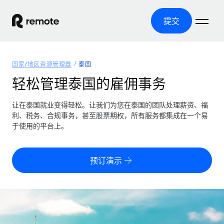
提交
首页
国家/地区资源管理器
泰国
产品
轻松管理泰国的雇佣事务
解决方案
全球招聘
让在泰国就业变得轻松。让我们为您在泰国的团队处理薪资、福
利、税务、合规事务，甚至股票期权，所有服务都集成在一个易
全球薪资管理
资源
于使用的平台上。
覆盖全球
轻松运行合规薪资
国家/地区资源管理器
定价
工具与计算器
第三方雇佣托管服务
按国家/地区查找全球雇佣支持
预订演示
零实体成本实现全球扩张
误分类风险计算工具
美国各州浏览器
按国家/地区检查员工误分类风险
第三方合同工托管服务
简化美国各州的招聘
中文（简体）
全球合规聘用合同工
员工成本计算器
Remote 无惧对比
计算任何国家的员工总成本
合同工管理
English
了解我们的竞争优势