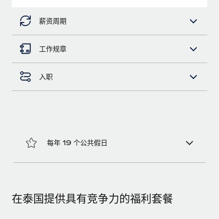
福利
actually looks like
轻松管理员工福利
了解更多
薪资周期
Most teams hear "payroll implementation" and picture a
six-month project with a dedicated team....
工作规章
了解更多
入职
每年 19 个公共假日
在泰国提供具有竞争力的福利套餐