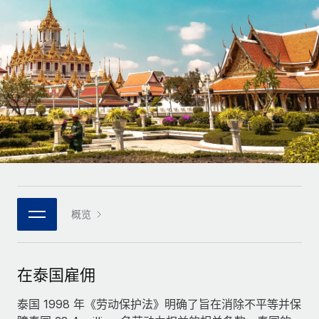
全球合同工入职与管理
合同工薪酬结算计算器
登录
Nederlands
探索全球合同工的结算货币选项与结算速度
PEO
成长阶段
外包复杂雇佣任务
Français
初创企业
通过 REMOTE 学习
为成长型企业量身打造的全球敏捷型人力资源与薪资解决方案
Deutsch
研究与指引
基础设施
中型市场
Remote Embedded
案例研究
通过定制化人力资源解决方案扩展团队
Español
将人力资源无缝融入工作流程
人力资源术语表
企业
Italiano
平台
面向大型企业的全球化人力资源服务
核对表和模板
团队的内置核心人力资源功能
Português (Portugal)
职位描述库
连接
概览
新的
与我们携手合作
日本語
使用我们的 MCP 将任何人工智能工具与 Remote 平台相连
战略技术合作伙伴
网络研讨会
集成
灵活地将全球人力资源嵌入您的平台
한국어
在泰国雇佣
活动
借助核心业务工具简化流程
成为合作伙伴
中文（简体）
新闻室
泰国 1998 年《劳动保护法》明确了旨在消除不平等并保
与我们共探合作机遇