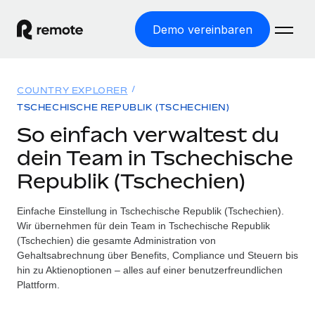
Demo vereinbaren
Startseite
COUNTRY EXPLORER
Produkte
TSCHECHISCHE REPUBLIK (TSCHECHIEN)
So einfach verwaltest du
Lösungen
WELTWEITE BESCHÄFTIGUNG
dein Team in Tschechische
Globale Payroll
Ressourcen
Republik (Tschechien)
WELTWEITE ABDECKUNG
Einfache, rechtssicher Payroll
Country Explorer
Preise
Einfache Einstellung in Tschechische Republik (Tschechien).
TOOLS UND RECHNER
Employer of Record
Länderspezifische Unterstützung bei der Einstellung
Wir übernehmen für dein Team in Tschechische Republik
Weltweites Wachstum ohne Kosten für Niederlassungen
Scheinselbstständigkeitsrisiko berechnen
(Tschechien) die gesamte Administration von
Explorer für US-Bundesstaaten
Länderspezifische Einschätzung des
Gehaltsabrechnung über Benefits, Compliance und Steuern bis
Contractor of Record
Einfache Einstellung in allen US-Bundesstaaten
Scheinselbstständigkeitsrisikos
Deutsch
hin zu Aktienoptionen – alles auf einer benutzerfreundlichen
Rechtssichere, weltweite Arbeit mit Freelancer:innen
Plattform.
Remote im Vergleich
Personalkostenrechner
Contractor Management
English
Vergleiche mit unseren Mitbewerbern
Länderspezifische Berechnung der