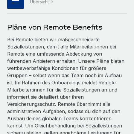
Übersicht
Events
Tools
Partner werden
Newsroom
Entdecke die Möglichkeiten einer Partnerschaft
DIENSTLEISTUNGEN
Pläne von Remote Benefits
Informationen zu Gehältern und Qualifikationen
Remote Build
Demnächst verfügbar
Frag unsere Expert:innen
Beratung zu Integrationen und KI-Automatisierung
Insights Center
Bei Remote bieten wir maßgeschneiderte
Hilfe von Expert:innen für globale HR & Compliance
Sozialleistungen, damit alle Mitarbeiter:innen bei
Hol dir Unterstützung
Remote eine umfassende Abdeckung von
Background-Checks
FALLSTUDIEN
führenden Anbietern erhalten. Unsere Pläne bieten
Einfacheres Bewerber:innen-Screening
Alle Ressourcen anzeigen
wettbewerbsfähige Konditionen für größere
So hat der KI-Vorreiter Weaviate sein Team mit
Gruppen – selbst wenn das Team noch im Aufbau
Remote um 120 % vergrößert
Compliance Watchtower
ist. Im Rahmen des Onboardings meldet Remote
Lückenlose Compliance
BLOG
Weaviate auf einen Blick Weaviate entwickelt KI-basierte
Mitarbeiter:innen für die Sozialleistungen an und
Open-Source-Infrastrukturen. Das...
Globale Payroll
Geräteverwaltung
informiert sie detailliert über ihren
Globale Bereitstellung und Verfolgung von IT-
Versicherungsschutz. Remote übernimmt alle
Mehr erfahren
EOR und PEO
Geräten
administrativen Aufgaben, sodass du dich auf den
Contractor Management
Ausbau deines globalen Teams konzentrieren
Gründung von Niederlassungen
Strategische Partnerschaft zwischen
kannst. Um Gleichbehandlung bei Sozialleistungen
Steuern
Schnelle, rechtssichere Gründung von
Reverse Tech und Remote für Contractor
sicherzustellen, gelten angebotene Leistungen für