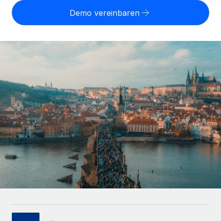
Globales Onboarding und Verwalten von
Gesamtbeschäftigungskosten
Demo vereinbaren
Anmelden
Freelancer:innen
Nederlands
WACHSTUMSPHASE
Honorarzahlungen berechnen
PEO
Français
Informationen zu möglichen Währungen und
Startups
Auslagern von komplexen HR-Aufgaben
Abwicklungsfristen für globale Freelancer:innen
Agile HR- und Payroll-Lösungen für wachsende
Deutsch
Unternehmen
INFRASTRUKTUR
LERNEN MIT REMOTE
Mittelstand
Español
Remote Embedded
Maßgeschneiderte HR-Lösungen, um Teams zu
Forschung und Leitfäden
Nahtlose Integration der HR in bestehende Abläufe
vergrößern
Italiano
Fallstudien
Plattform
Enterprise
Português (Portugal)
Integrierte HR-Kernfunktionen für dein Team
HR-Glossar
Globale HR für Konzerne und Großunternehmen
Verknüpfen
Neu
日本語
Checklisten und Vorlagen
Verknüpfung beliebiger KI-Tools mit Remote über unser
PARTNER WERDEN
Bibliothek für Stellenbeschreibungen
한국어
MCP
Strategische Technologiepartner
Webinare
Integrationen
Flexible Einbettung von Global-HR-Funktionen in deine
中文（简体）
Plattform
Prozessoptimierung mit unverzichtbaren Business-