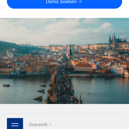
Demo boeken
Zzp'ers internationaal onboarden en beheren
Betalingscalculator voor zzp'ers
Inloggen
Nederlands
Ontdek valuta-opties en betaalsnelheden voor
PEO
GROEIFASE
internationale zzp'ers
Ingewikkelde HR-taken eenvoudig uitbesteden
Français
Start-ups
Flexibele global HR en payroll solutions voor groeiende
LEREN MET REMOTE
Deutsch
bedrijven
INFRASTRUCTUUR
Onderzoek en gidsen
Remote Embedded
Mid-market
Español
HR naadloos in workflows integreren
Casestudy's
Teams uitbreiden met HR solutions op maat
Italiano
Platform
HR-woordenlijst
Enterprise
Ingebouwde essentiële HR-functies voor je team
Global HR voor grote bedrijven
Português (Portugal)
Checklists en templates
Verbinden
Nieuw
Bibliotheek met functiebeschrijvingen
日本語
AI-tools koppelen aan Remote met onze MCP
WERK MET ONS SAMEN
Strategische technologiepartners
Webinars
Integraties
한국어
Integreer global HR flexibel in je platform
Processen stroomlijnen met essentiële zakelijke tools
Evenementen
中文（简体）
Een partner worden
Overzicht
Newsroom