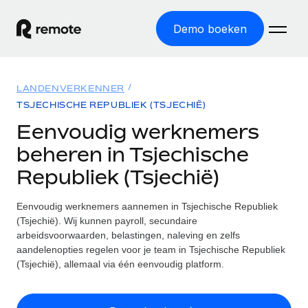
Demo boeken
Home
LANDENVERKENNER
Producten
TSJECHISCHE REPUBLIEK (TSJECHIË)
Eenvoudig werknemers
Solutions
GLOBAL HR
beheren in Tsjechische
Global Payroll
Bronnen
Republiek (Tsjechië)
INTERNATIONALE DEKKING
Eenvoudig payroll uitvoeren
Landenverkenner
Tarieven
Eenvoudig werknemers aannemen in Tsjechische Republiek
TOOLS EN CALCULATORS
Employer of Record
Vind global HR-support per land
(Tsjechië). Wij kunnen payroll, secundaire
Internationaal uitbreiden zonder kosten voor entiteiten
Risicocalculator voor verkeerde classificatie
arbeidsvoorwaarden, belastingen, naleving en zelfs
Statenverkenner VS
Check de classificatierisico's per land
aandelenopties regelen voor je team in Tsjechische Republiek
Contractor of Record
Makkelijker mensen aannemen in alle staten van de VS
Nederlands
(Tsjechië), allemaal via één eenvoudig platform.
Zzp'ers compliant internationaal aantrekken
Calculator voor werknemerskosten
Remote vergelijken
Bereken de totale werknemerskosten in een land
Contractor Management
English
Bekijk hoe we presteren in vergelijking met anderen