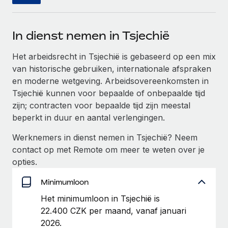
Ontdek hoe je met ons kunt samenwerken
DIENSTEN
Inzicht in salaris en talent
Vraag een expert
Remote Build
Binnenkort beschikbaar
In dienst nemen in Tsjechië
Krijg hulp van global HR- en juridische experts
Integraties en advies over AI-automatiseringen
Inzichtencentrum
Het arbeidsrecht in Tsjechië is gebaseerd op een mix
Achtergrondonderzoek
Support
van historische gebruiken, internationale afspraken
Vereenvoudig het screeningsproces van
CASESTUDY'S
en moderne wetgeving. Arbeidsovereenkomsten in
kandidaten
Alle bronnen bekijken
Tsjechië kunnen voor bepaalde of onbepaalde tijd
Hoe AI-pionier Weaviate zijn team met 120%
liet groeien met Remote
Compliance Watchtower
zijn; contracten voor bepaalde tijd zijn meestal
Blijf compliance-risico's voor
beperkt in duur en aantal verlengingen.
BLOG
Weaviate in één oogopslag Weaviate bouwt open source,
AI-first infrastructuur. De missie van het...
Global Payroll
Werknemers in dienst nemen in Tsjechië? Neem
Apparaatbeheer
contact op met Remote om meer te weten over je
Lever en track wereldwijd IT-middelen
Meer informatie
EOR en PEO
opties.
Entiteiten oprichten
Contractor Management
Minimumloon
Stel snel compliant entiteiten op
De strategische samenwerking tussen
Belastingen
Het minimumloon in Tsjechië is
Reverse Tech en Remote voor zzp- en payroll-
Mobiliteit en overplaatsing
beheer
22.400 CZK per maand, vanaf januari
Naar de blog
Plaats werknemers moeiteloos over
2026.
Reverse Tech in een oogopslag Reverse Tech, een start-