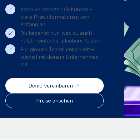
Keine versteckten Gebühren –
klare Preisinformationen von
Anfang an
Du bezahlst nur, was du auch
nutzt – einfache, planbare Kosten
Für globale Teams entwickelt –
wächst mit deinem Unternehmen
mit
Demo vereinbaren
Preise ansehen