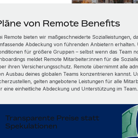
Pläne von Remote Benefits
ei Remote bieten wir maßgeschneiderte Sozialleistungen, dam
mfassende Abdeckung von führenden Anbietern erhalten. 
onditionen für größere Gruppen – selbst wenn das Team n
boardings meldet Remote Mitarbeiter:innen für die Soziallei
ber ihren Versicherungsschutz. Remote übernimmt alle admi
en Ausbau deines globalen Teams konzentrieren kannst. Um
icherzustellen, gelten angebotene Leistungen für alle Mitar
ür eine einheitliche Abdeckung und Unterstützung im Team.
Transparente Preise statt
Spekulationen