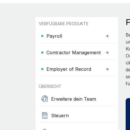
VERFÜGBARE PRODUKTE
B
Payroll
u
K
Contractor Management
On
ü
Employer of Record
d
s
f
ÜBERSICHT
Erweitere dein Team
Steuern