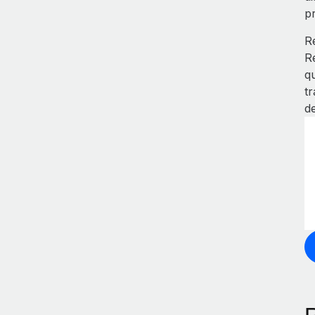
p
R
R
q
t
de