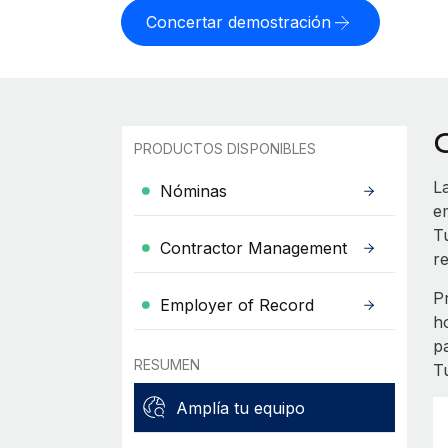
Concertar demostración
PRODUCTOS DISPONIBLES
L
Nóminas
e
T
Contractor Management
re
P
Employer of Record
h
p
RESUMEN
T
Amplía tu equipo