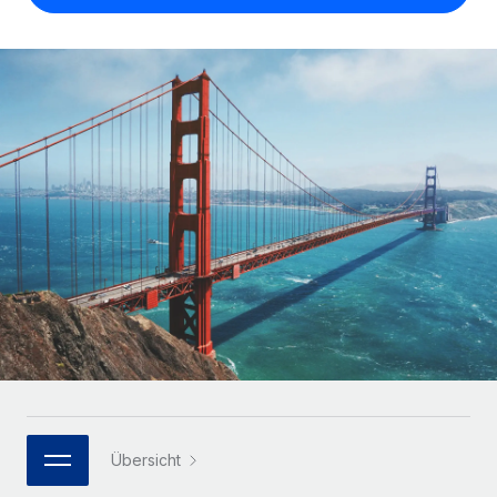
Globales Onboarding und Verwalten von
Gesamtbeschäftigungskosten
Anmelden
Freelancer:innen
Nederlands
WACHSTUMSPHASE
Honorarzahlungen berechnen
PEO
Français
Informationen zu möglichen Währungen und
Startups
Auslagern von komplexen HR-Aufgaben
Abwicklungsfristen für globale Freelancer:innen
Agile HR- und Payroll-Lösungen für wachsende
Deutsch
Unternehmen
INFRASTRUKTUR
LERNEN MIT REMOTE
Mittelstand
Español
Remote Embedded
Maßgeschneiderte HR-Lösungen, um Teams zu
Forschung und Leitfäden
Nahtlose Integration der HR in bestehende Abläufe
vergrößern
Italiano
Fallstudien
Plattform
Enterprise
Português (Portugal)
Integrierte HR-Kernfunktionen für dein Team
HR-Glossar
Globale HR für Konzerne und Großunternehmen
Verknüpfen
Neu
日本語
Checklisten und Vorlagen
Verknüpfung beliebiger KI-Tools mit Remote über unser
PARTNER WERDEN
Bibliothek für Stellenbeschreibungen
한국어
MCP
Strategische Technologiepartner
Webinare
Integrationen
Flexible Einbettung von Global-HR-Funktionen in deine
Übersicht
中文（简体）
Plattform
Prozessoptimierung mit unverzichtbaren Business-