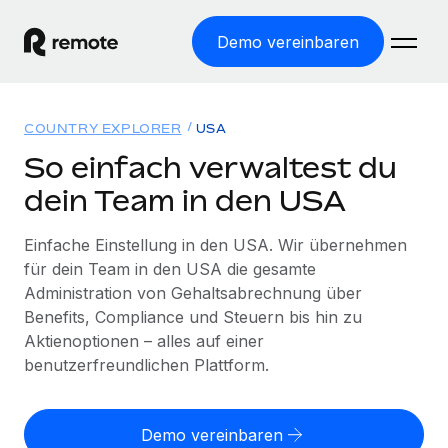
Demo vereinbaren
Startseite
COUNTRY EXPLORER
USA
Produkte
So einfach verwaltest du
dein Team in den USA
Lösungen
WELTWEITE BESCHÄFTIGUNG
Globale Payroll
Einfache Einstellung in den USA. Wir übernehmen
Ressourcen
WELTWEITE ABDECKUNG
Einfache, rechtssicher Payroll
für dein Team in den USA die gesamte
Country Explorer
Administration von Gehaltsabrechnung über
Preise
TOOLS UND RECHNER
Employer of Record
Länderspezifische Unterstützung bei der Einstellung
Benefits, Compliance und Steuern bis hin zu
Weltweites Wachstum ohne Kosten für Niederlassungen
Scheinselbstständigkeitsrisiko berechnen
Aktienoptionen – alles auf einer
Explorer für US-Bundesstaaten
Länderspezifische Einschätzung des
benutzerfreundlichen Plattform.
Contractor of Record
Einfache Einstellung in allen US-Bundesstaaten
Scheinselbstständigkeitsrisikos
Deutsch
Rechtssichere, weltweite Arbeit mit Freelancer:innen
Remote im Vergleich
Personalkostenrechner
Contractor Management
Demo vereinbaren
English
Vergleiche mit unseren Mitbewerbern
Länderspezifische Berechnung der