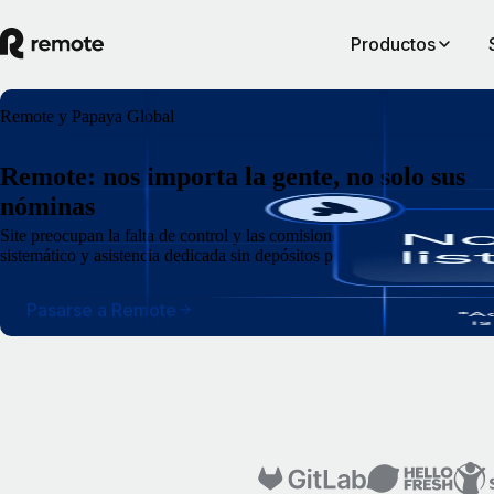
Productos
Remote y Papaya Global
Remote: nos importa la gente, no solo sus
nóminas
Si
te preocupan la falta de control y las comisiones ocultas propias de l
sistemático y asistencia dedicada sin depósitos por adelantado.
Pasarse a Remote