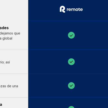
dades
i dejamos que
a global
io; así
ozas de una
da