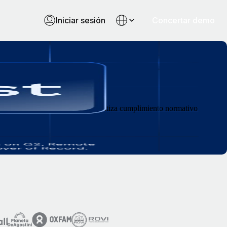
Iniciar sesión
Concertar demo
structura 100 % interna que garantiza cumplimiento normativo