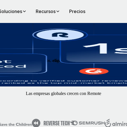
Soluciones
Recursos
Precios
a externalización con terceros,
elige Remote
para disponer de una infrae
Las empresas globales crecen con Remote