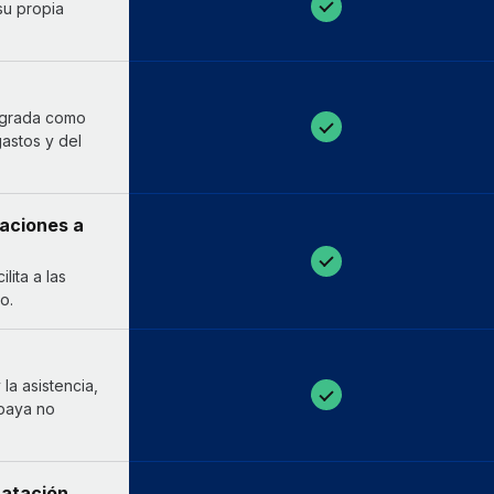
su propia
tegrada como
astos y del
paciones a
lita a las
o.
la asistencia,
apaya no
ratación