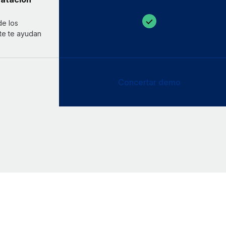
de los
ote te ayudan
Concertar demo