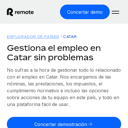
Concertar demo
Inicio
EXPLORADOR DE PAÍSES
CATAR
Productos
Gestiona el empleo en
Catar sin problemas
Soluciones
EMPLEO GLOBAL
Nómina global
No sufras a la hora de gestionar todo lo relacionado
Recursos
COBERTURA MUNDIAL
Gestiona las nóminas de forma sencilla y conforme a la
con el empleo en Catar. Nos encargamos de las
Explorador de países
legalidad.
nóminas, las prestaciones, los impuestos, el
Precios
HERRAMIENTAS Y CALCULADORAS
Consulta el soporte del empleo global según el país.
cumplimiento normativo e incluso las opciones
Employer of Record
Calculadora del riesgo de clasificación errónea
sobre acciones de tu equipo en este país, y todo en
Explorador estatal de EE. UU.
Expándete en todo el mundo sin gastar en entidades.
Consulta el riesgo de clasificación errónea por país.
una plataforma fácil de usar.
Simplifica la contratación en todos los estados de EE.
Español
Contractor of Record
Calculadora del coste por empleado
UU.
Contrata a autónomos en cualquier parte del mundo
Calcula lo que cuestan los empleados en total en
Concertar demostración
English
Comparador de Remote
cumpliendo la normativa.
cualquier país.