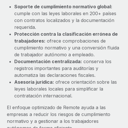
Explora el blog
Proporciona dispositivos tecnológicos y contrólalos
Soporte de cumplimiento normativo global:
en todo el mundo.
cumple con las leyes laborales en 200+ países
con contratos localizados y la documentación
BLOG
Apertura de entidades
requerida.
Abre entidades conforme a la legalidad enseguida.
Novedades de producto de Remote:
Protección contra la clasificación errónea de
Integraciones con Gusto y Xero y Contractor
trabajadores:
ofrece comprobaciones de
Movilidad y reubicación
Management Plus
cumplimiento normativo y una conversión fluida
Reubica a los empleados con facilidad.
La misión de Remote sigue siendo ayudar a empresas de
de trabajador autónomo a empleado.
todos los tamaños a contratar, gestionar y...
Documentación centralizada:
conserva los
Prestaciones
registros importantes para auditorías y
Gestiona las prestaciones de los empleados sin
Más información
automatiza las declaraciones fiscales.
complicaciones.
Asesoría jurídica:
ofrece orientación sobre las
leyes laborales locales para simplificar la
Pento se convierte en un empleador equitativo
contratación internacional.
con Remote
Gestionar las nóminas internamente es complicado. Tardas
El enfoque optimizado de Remote ayuda a las
semanas en hacerlo manualmente y, al mes...
empresas a reducir los riesgos de cumplimiento
normativo y a gestionar a los trabajadores
Más información
autónomos de forma eficiente.