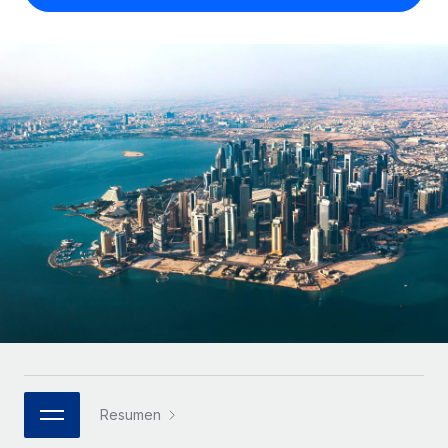
Compáranos con otras empresas.
Iniciar sesión
Contractor Management
Nederlands
Calculadora de pagos a autónomos
Integra y gestiona a autónomos globalmente.
Descubre opciones de divisas y tiempos de pago para
ETAPAS DE CRECIMIENTO
Français
autónomos globales.
PEO
Startups
Externaliza tareas laborales complejas.
Deutsch
Soluciones ágiles de RR. HH. globales y nóminas para
APRENDIZAJE CON REMOTE
empresas en crecimiento.
Español
Guías y recursos
INFRAESTRUCTURA
Mediana empresa
Conexión Remote
Casos prácticos
Amplía tu equipo con soluciones de RR. HH.
Italiano
Integra los RR. HH. en tus flujos de trabajo sin
personalizadas.
Glosario de RR. HH.
complicaciones.
Português (Portugal)
Empresa
Listas de verificación y plantillas
Plataforma
RR. HH. globales para grandes empresas.
日本語
Funciones esenciales de RR. HH. integradas para tu
Biblioteca de descripciones de puestos
equipo.
한국어
ASOCIARSE
Webinarios
Conectar
Nuevo
Socios tecnológicos estratégicos
Resumen
中文（简体）
Conecta cualquier herramienta de IA con Remote
Eventos
Integra la gestión de los RR. HH. globales en tu
mediante nuestro MCP.