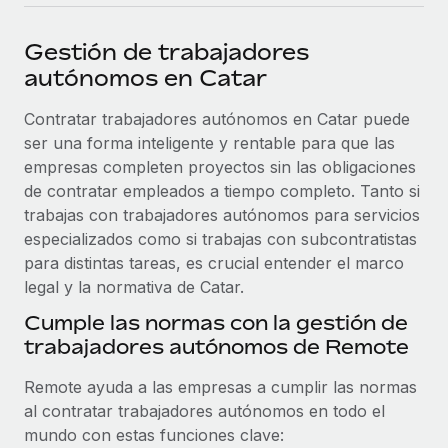
plataforma de forma flexible.
Sala de prensa
Integraciones
Gestión de trabajadores
Asociarse
Optimiza los procesos con herramientas empresariales
Información sobre salarios y talento
autónomos en Catar
Descubre oportunidades de colaborar con nosotros.
esenciales.
Centro de información
Contratar trabajadores autónomos en Catar puede
Remote Build
Próximamente
ser una forma inteligente y rentable para que las
Consultoría de integraciones y automatización con IA.
Obtén ayuda
SERVICIOS
empresas completen proyectos sin las obligaciones
Pregunta a un experto
Consulta todos los recursos
de contratar empleados a tiempo completo. Tanto si
CASOS PRÁCTICOS
Obtén ayuda de gente experta en RR. HH. globales
trabajas con trabajadores autónomos para servicios
y cumplimiento normativo.
especializados como si trabajas con subcontratistas
BLOG
para distintas tareas, es crucial entender el marco
Comprobaciones de antecedentes
legal y la normativa de Catar.
Nómina global
Simplifica los procesos de cribado de candidatos.
Cumple las normas con la gestión de
EOR y PEO
trabajadores autónomos de Remote
Cumplimiento normativo
Contractor Management
Adelántate a los riesgos de cumplimiento
Remote ayuda a las empresas a cumplir las normas
normativo.
Impuestos
al contratar trabajadores autónomos en todo el
mundo con estas funciones clave:
Gestión de dispositivos