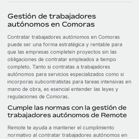
plataforma de forma flexible.
Sala de prensa
Integraciones
Gestión de trabajadores
Asociarse
Optimiza los procesos con herramientas empresariales
Información sobre salarios y talento
autónomos en Comoras
Descubre oportunidades de colaborar con nosotros.
esenciales.
Centro de información
Contratar trabajadores autónomos en Comoras
Remote Build
Próximamente
puede ser una forma estratégica y rentable para
Consultoría de integraciones y automatización con IA.
Obtén ayuda
SERVICIOS
que las empresas completen proyectos sin las
Pregunta a un experto
Consulta todos los recursos
obligaciones de contratar empleados a tiempo
CASOS PRÁCTICOS
Obtén ayuda de gente experta en RR. HH. globales
completo. Tanto si contratas a trabajadores
y cumplimiento normativo.
autónomos para servicios especializados como si
BLOG
incorporas subcontratistas para tareas intensivas en
Comprobaciones de antecedentes
mano de obra, es esencial entender las leyes y
Nómina global
Simplifica los procesos de cribado de candidatos.
regulaciones de Comoras.
EOR y PEO
Cumple las normas con la gestión de
Cumplimiento normativo
trabajadores autónomos de Remote
Contractor Management
Adelántate a los riesgos de cumplimiento
normativo.
Impuestos
Remote te ayuda a mantener el cumplimiento
normativo al contratar trabajadores autónomos en
Gestión de dispositivos