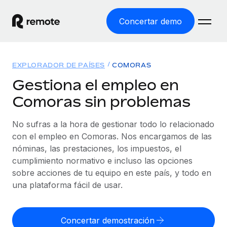
Concertar demo
Inicio
EXPLORADOR DE PAÍSES
COMORAS
Productos
Gestiona el empleo en
Comoras sin problemas
Soluciones
EMPLEO GLOBAL
Nómina global
No sufras a la hora de gestionar todo lo relacionado
Recursos
COBERTURA MUNDIAL
Gestiona las nóminas de forma sencilla y conforme a la
con el empleo en Comoras. Nos encargamos de las
Explorador de países
legalidad.
nóminas, las prestaciones, los impuestos, el
Precios
HERRAMIENTAS Y CALCULADORAS
Consulta el soporte del empleo global según el país.
cumplimiento normativo e incluso las opciones
Employer of Record
Calculadora del riesgo de clasificación errónea
sobre acciones de tu equipo en este país, y todo en
Explorador estatal de EE. UU.
Expándete en todo el mundo sin gastar en entidades.
Consulta el riesgo de clasificación errónea por país.
una plataforma fácil de usar.
Simplifica la contratación en todos los estados de EE.
Español
Contractor of Record
Calculadora del coste por empleado
UU.
Contrata a autónomos en cualquier parte del mundo
Calcula lo que cuestan los empleados en total en
Concertar demostración
English
Comparador de Remote
cumpliendo la normativa.
cualquier país.