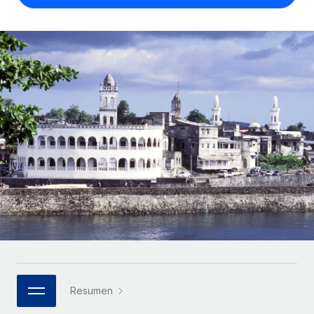
Compáranos con otras empresas.
Iniciar sesión
Contractor Management
Nederlands
Calculadora de pagos a autónomos
Integra y gestiona a autónomos globalmente.
Descubre opciones de divisas y tiempos de pago para
ETAPAS DE CRECIMIENTO
Français
autónomos globales.
PEO
Startups
Externaliza tareas laborales complejas.
Deutsch
Soluciones ágiles de RR. HH. globales y nóminas para
APRENDIZAJE CON REMOTE
empresas en crecimiento.
Español
Guías y recursos
INFRAESTRUCTURA
Mediana empresa
Conexión Remote
Casos prácticos
Amplía tu equipo con soluciones de RR. HH.
Italiano
Integra los RR. HH. en tus flujos de trabajo sin
personalizadas.
Glosario de RR. HH.
complicaciones.
Português (Portugal)
Empresa
Listas de verificación y plantillas
Plataforma
RR. HH. globales para grandes empresas.
日本語
Funciones esenciales de RR. HH. integradas para tu
Biblioteca de descripciones de puestos
equipo.
한국어
ASOCIARSE
Webinarios
Conectar
Nuevo
Socios tecnológicos estratégicos
Resumen
中文（简体）
Conecta cualquier herramienta de IA con Remote
Eventos
Integra la gestión de los RR. HH. globales en tu
mediante nuestro MCP.