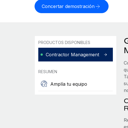
Concertar demostración
PRODUCTOS DISPONIBLES
M
Contractor Management
C
q
RESUMEN
T
s
Amplía tu equipo
n
C
R
e