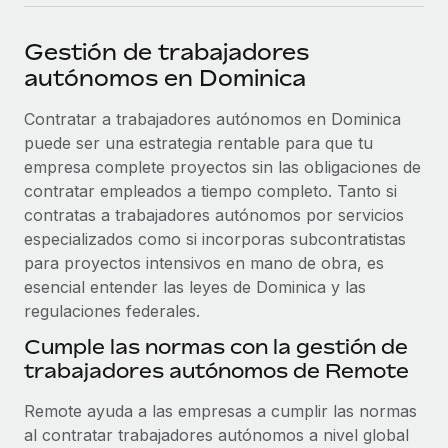
plataforma de forma flexible.
Sala de prensa
Integraciones
Gestión de trabajadores
Asociarse
Optimiza los procesos con herramientas empresariales
Información sobre salarios y talento
autónomos en Dominica
Descubre oportunidades de colaborar con nosotros.
esenciales.
Centro de información
Contratar a trabajadores autónomos en Dominica
Remote Build
Próximamente
puede ser una estrategia rentable para que tu
Consultoría de integraciones y automatización con IA.
Obtén ayuda
SERVICIOS
empresa complete proyectos sin las obligaciones de
Pregunta a un experto
Consulta todos los recursos
contratar empleados a tiempo completo. Tanto si
CASOS PRÁCTICOS
Obtén ayuda de gente experta en RR. HH. globales
contratas a trabajadores autónomos por servicios
y cumplimiento normativo.
especializados como si incorporas subcontratistas
BLOG
para proyectos intensivos en mano de obra, es
Comprobaciones de antecedentes
esencial entender las leyes de Dominica y las
Nómina global
Simplifica los procesos de cribado de candidatos.
regulaciones federales.
EOR y PEO
Cumple las normas con la gestión de
Cumplimiento normativo
trabajadores autónomos de Remote
Contractor Management
Adelántate a los riesgos de cumplimiento
normativo.
Impuestos
Remote ayuda a las empresas a cumplir las normas
al contratar trabajadores autónomos a nivel global
Gestión de dispositivos