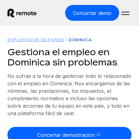
Concertar demo
Inicio
EXPLORADOR DE PAÍSES
DOMINICA
Productos
Gestiona el empleo en
Dominica sin problemas
Soluciones
EMPLEO GLOBAL
Nómina global
No sufras a la hora de gestionar todo lo relacionado
Recursos
COBERTURA MUNDIAL
Gestiona las nóminas de forma sencilla y conforme a la
con el empleo en Dominica. Nos encargamos de las
Explorador de países
legalidad.
nóminas, las prestaciones, los impuestos, el
Precios
HERRAMIENTAS Y CALCULADORAS
Consulta el soporte del empleo global según el país.
cumplimiento normativo e incluso las opciones
Employer of Record
Calculadora del riesgo de clasificación errónea
sobre acciones de tu equipo en este país, y todo en
Explorador estatal de EE. UU.
Expándete en todo el mundo sin gastar en entidades.
Consulta el riesgo de clasificación errónea por país.
una plataforma fácil de usar.
Simplifica la contratación en todos los estados de EE.
Español
Contractor of Record
Calculadora del coste por empleado
UU.
Contrata a autónomos en cualquier parte del mundo
Calcula lo que cuestan los empleados en total en
Concertar demostración
English
Comparador de Remote
cumpliendo la normativa.
cualquier país.