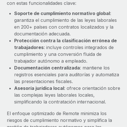
Explora el blog
con estas funcionalidades clave:
Proporciona dispositivos tecnológicos y contrólalos
en todo el mundo.
Soporte de cumplimiento normativo global
:
garantiza el cumplimiento de las leyes laborales
BLOG
Apertura de entidades
en 200+ países con contratos localizados y la
Abre entidades conforme a la legalidad enseguida.
Novedades de producto de Remote:
documentación adecuada.
Integraciones con Gusto y Xero y Contractor
Protección contra la clasificación errónea de
Movilidad y reubicación
Management Plus
trabajadores
: incluye controles integrados de
Reubica a los empleados con facilidad.
La misión de Remote sigue siendo ayudar a empresas de
cumplimiento y una conversión fluida de
todos los tamaños a contratar, gestionar y...
trabajador autónomo a empleado.
Prestaciones
Documentación centralizada
: mantiene los
Gestiona las prestaciones de los empleados sin
Más información
registros esenciales para auditorías y automatiza
complicaciones.
las presentaciones fiscales.
Asesoría jurídica local
: ofrece orientación sobre
Pento se convierte en un empleador equitativo
las complejas leyes laborales locales,
con Remote
simplificando la contratación internacional.
Gestionar las nóminas internamente es complicado. Tardas
semanas en hacerlo manualmente y, al mes...
El enfoque optimizado de Remote minimiza los
riesgos de cumplimiento normativo y simplifica la
Más información
gestión de trabajadores autónomos para las