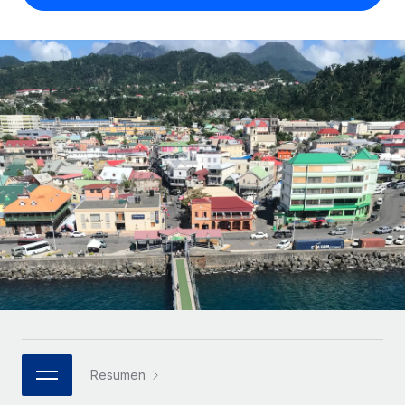
Compáranos con otras empresas.
Iniciar sesión
Contractor Management
Nederlands
Calculadora de pagos a autónomos
Integra y gestiona a autónomos globalmente.
Descubre opciones de divisas y tiempos de pago para
ETAPAS DE CRECIMIENTO
Français
autónomos globales.
PEO
Startups
Externaliza tareas laborales complejas.
Deutsch
Soluciones ágiles de RR. HH. globales y nóminas para
APRENDIZAJE CON REMOTE
empresas en crecimiento.
Español
Guías y recursos
INFRAESTRUCTURA
Mediana empresa
Conexión Remote
Casos prácticos
Amplía tu equipo con soluciones de RR. HH.
Italiano
Integra los RR. HH. en tus flujos de trabajo sin
personalizadas.
Glosario de RR. HH.
complicaciones.
Português (Portugal)
Empresa
Listas de verificación y plantillas
Plataforma
RR. HH. globales para grandes empresas.
日本語
Funciones esenciales de RR. HH. integradas para tu
Biblioteca de descripciones de puestos
equipo.
한국어
ASOCIARSE
Webinarios
Conectar
Nuevo
Socios tecnológicos estratégicos
Resumen
中文（简体）
Conecta cualquier herramienta de IA con Remote
Eventos
Integra la gestión de los RR. HH. globales en tu
mediante nuestro MCP.