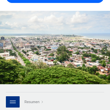
Compáranos con otras empresas.
Iniciar sesión
Contractor Management
Nederlands
Calculadora de pagos a autónomos
Integra y gestiona a autónomos globalmente.
Descubre opciones de divisas y tiempos de pago para
ETAPAS DE CRECIMIENTO
Français
autónomos globales.
PEO
Startups
Externaliza tareas laborales complejas.
Deutsch
Soluciones ágiles de RR. HH. globales y nóminas para
APRENDIZAJE CON REMOTE
empresas en crecimiento.
Español
Guías y recursos
INFRAESTRUCTURA
Mediana empresa
Conexión Remote
Casos prácticos
Amplía tu equipo con soluciones de RR. HH.
Italiano
Integra los RR. HH. en tus flujos de trabajo sin
personalizadas.
Glosario de RR. HH.
complicaciones.
Português (Portugal)
Empresa
Listas de verificación y plantillas
Plataforma
RR. HH. globales para grandes empresas.
日本語
Funciones esenciales de RR. HH. integradas para tu
Biblioteca de descripciones de puestos
equipo.
한국어
ASOCIARSE
Webinarios
Conectar
Nuevo
Socios tecnológicos estratégicos
Resumen
中文（简体）
Conecta cualquier herramienta de IA con Remote
Eventos
Integra la gestión de los RR. HH. globales en tu
mediante nuestro MCP.