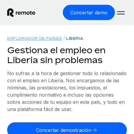
Concertar demo
Inicio
EXPLORADOR DE PAÍSES
LIBERIA
Productos
Gestiona el empleo en
Liberia sin problemas
Soluciones
EMPLEO GLOBAL
Nómina global
No sufras a la hora de gestionar todo lo relacionado
Recursos
COBERTURA MUNDIAL
Gestiona las nóminas de forma sencilla y conforme a la
con el empleo en Liberia. Nos encargamos de las
Explorador de países
legalidad.
nóminas, las prestaciones, los impuestos, el
Precios
HERRAMIENTAS Y CALCULADORAS
Consulta el soporte del empleo global según el país.
cumplimiento normativo e incluso las opciones
Employer of Record
Calculadora del riesgo de clasificación errónea
sobre acciones de tu equipo en este país, y todo en
Explorador estatal de EE. UU.
Expándete en todo el mundo sin gastar en entidades.
Consulta el riesgo de clasificación errónea por país.
una plataforma fácil de usar.
Simplifica la contratación en todos los estados de EE.
Español
Contractor of Record
Calculadora del coste por empleado
UU.
Contrata a autónomos en cualquier parte del mundo
Calcula lo que cuestan los empleados en total en
Concertar demostración
English
Comparador de Remote
cumpliendo la normativa.
cualquier país.