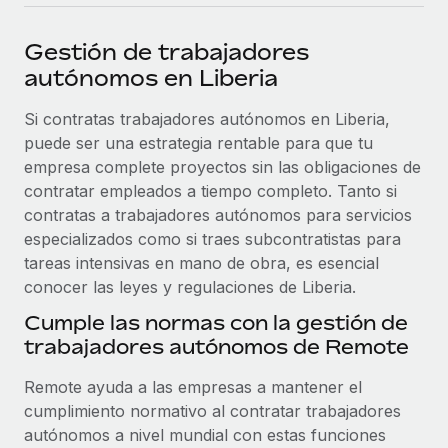
plataforma de forma flexible.
Sala de prensa
Integraciones
Gestión de trabajadores
Asociarse
Optimiza los procesos con herramientas empresariales
Información sobre salarios y talento
autónomos en Liberia
Descubre oportunidades de colaborar con nosotros.
esenciales.
Centro de información
Si contratas trabajadores autónomos en Liberia,
Remote Build
Próximamente
puede ser una estrategia rentable para que tu
Consultoría de integraciones y automatización con IA.
Obtén ayuda
SERVICIOS
empresa complete proyectos sin las obligaciones de
Pregunta a un experto
Consulta todos los recursos
contratar empleados a tiempo completo. Tanto si
CASOS PRÁCTICOS
Obtén ayuda de gente experta en RR. HH. globales
contratas a trabajadores autónomos para servicios
y cumplimiento normativo.
especializados como si traes subcontratistas para
BLOG
tareas intensivas en mano de obra, es esencial
Comprobaciones de antecedentes
conocer las leyes y regulaciones de Liberia.
Nómina global
Simplifica los procesos de cribado de candidatos.
Cumple las normas con la gestión de
EOR y PEO
trabajadores autónomos de Remote
Cumplimiento normativo
Contractor Management
Adelántate a los riesgos de cumplimiento
Remote ayuda a las empresas a mantener el
normativo.
Impuestos
cumplimiento normativo al contratar trabajadores
autónomos a nivel mundial con estas funciones
Gestión de dispositivos