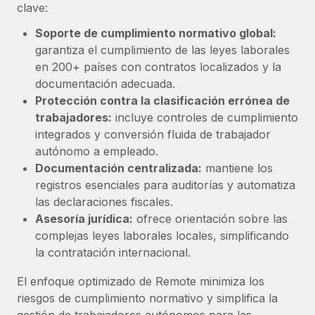
Explora el blog
clave:
Proporciona dispositivos tecnológicos y contrólalos
en todo el mundo.
Soporte de cumplimiento normativo global:
garantiza el cumplimiento de las leyes laborales
BLOG
Apertura de entidades
en 200+ países con contratos localizados y la
Abre entidades conforme a la legalidad enseguida.
Novedades de producto de Remote:
documentación adecuada.
Integraciones con Gusto y Xero y Contractor
Protección contra la clasificación errónea de
Movilidad y reubicación
Management Plus
trabajadores:
incluye controles de cumplimiento
Reubica a los empleados con facilidad.
La misión de Remote sigue siendo ayudar a empresas de
integrados y conversión fluida de trabajador
todos los tamaños a contratar, gestionar y...
autónomo a empleado.
Prestaciones
Documentación centralizada:
mantiene los
Gestiona las prestaciones de los empleados sin
Más información
registros esenciales para auditorías y automatiza
complicaciones.
las declaraciones fiscales.
Asesoría jurídica:
ofrece orientación sobre las
Pento se convierte en un empleador equitativo
complejas leyes laborales locales, simplificando
con Remote
la contratación internacional.
Gestionar las nóminas internamente es complicado. Tardas
semanas en hacerlo manualmente y, al mes...
El enfoque optimizado de Remote minimiza los
riesgos de cumplimiento normativo y simplifica la
Más información
gestión de trabajadores autónomos para las