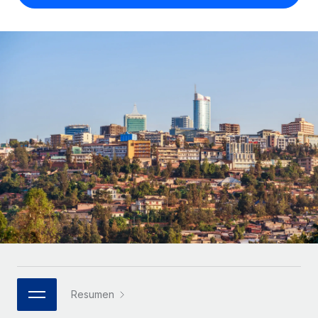
Compáranos con otras empresas.
Iniciar sesión
Contractor Management
Nederlands
Calculadora de pagos a autónomos
Integra y gestiona a autónomos globalmente.
Descubre opciones de divisas y tiempos de pago para
ETAPAS DE CRECIMIENTO
Français
autónomos globales.
PEO
Startups
Externaliza tareas laborales complejas.
Deutsch
Soluciones ágiles de RR. HH. globales y nóminas para
APRENDIZAJE CON REMOTE
empresas en crecimiento.
Español
Guías y recursos
INFRAESTRUCTURA
Mediana empresa
Conexión Remote
Casos prácticos
Amplía tu equipo con soluciones de RR. HH.
Italiano
Integra los RR. HH. en tus flujos de trabajo sin
personalizadas.
Glosario de RR. HH.
complicaciones.
Português (Portugal)
Empresa
Listas de verificación y plantillas
Plataforma
RR. HH. globales para grandes empresas.
日本語
Funciones esenciales de RR. HH. integradas para tu
Biblioteca de descripciones de puestos
equipo.
한국어
ASOCIARSE
Webinarios
Conectar
Nuevo
Socios tecnológicos estratégicos
Resumen
中文（简体）
Conecta cualquier herramienta de IA con Remote
Eventos
Integra la gestión de los RR. HH. globales en tu
mediante nuestro MCP.