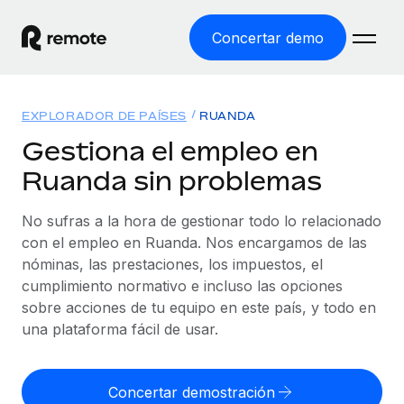
Concertar demo
Inicio
EXPLORADOR DE PAÍSES
RUANDA
Productos
Gestiona el empleo en
Ruanda sin problemas
Soluciones
EMPLEO GLOBAL
Nómina global
No sufras a la hora de gestionar todo lo relacionado
Recursos
COBERTURA MUNDIAL
Gestiona las nóminas de forma sencilla y conforme a la
con el empleo en Ruanda. Nos encargamos de las
Explorador de países
legalidad.
nóminas, las prestaciones, los impuestos, el
Precios
HERRAMIENTAS Y CALCULADORAS
Consulta el soporte del empleo global según el país.
cumplimiento normativo e incluso las opciones
Employer of Record
Calculadora del riesgo de clasificación errónea
sobre acciones de tu equipo en este país, y todo en
Explorador estatal de EE. UU.
Expándete en todo el mundo sin gastar en entidades.
Consulta el riesgo de clasificación errónea por país.
una plataforma fácil de usar.
Simplifica la contratación en todos los estados de EE.
Español
Contractor of Record
Calculadora del coste por empleado
UU.
Contrata a autónomos en cualquier parte del mundo
Calcula lo que cuestan los empleados en total en
Concertar demostración
English
Comparador de Remote
cumpliendo la normativa.
cualquier país.