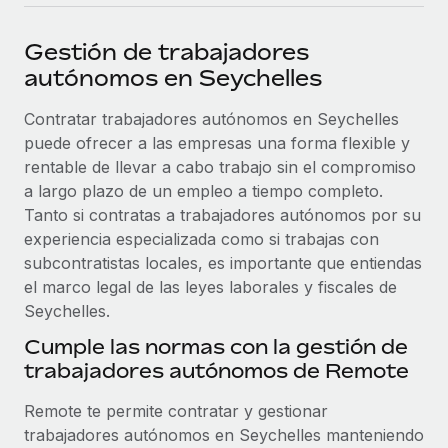
plataforma de forma flexible.
Sala de prensa
Integraciones
Gestión de trabajadores
Asociarse
Optimiza los procesos con herramientas empresariales
Información sobre salarios y talento
autónomos en Seychelles
Descubre oportunidades de colaborar con nosotros.
esenciales.
Centro de información
Contratar trabajadores autónomos en Seychelles
Remote Build
Próximamente
puede ofrecer a las empresas una forma flexible y
Consultoría de integraciones y automatización con IA.
Obtén ayuda
SERVICIOS
rentable de llevar a cabo trabajo sin el compromiso
Pregunta a un experto
Consulta todos los recursos
a largo plazo de un empleo a tiempo completo.
CASOS PRÁCTICOS
Obtén ayuda de gente experta en RR. HH. globales
Tanto si contratas a trabajadores autónomos por su
y cumplimiento normativo.
experiencia especializada como si trabajas con
BLOG
subcontratistas locales, es importante que entiendas
Comprobaciones de antecedentes
el marco legal de las leyes laborales y fiscales de
Nómina global
Simplifica los procesos de cribado de candidatos.
Seychelles.
EOR y PEO
Cumple las normas con la gestión de
Cumplimiento normativo
trabajadores autónomos de Remote
Contractor Management
Adelántate a los riesgos de cumplimiento
normativo.
Impuestos
Remote te permite contratar y gestionar
trabajadores autónomos en Seychelles manteniendo
Gestión de dispositivos