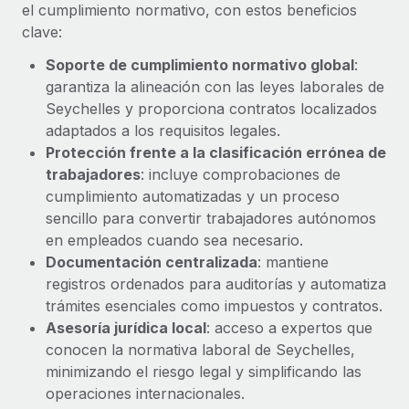
Explora el blog
el cumplimiento normativo, con estos beneficios
Proporciona dispositivos tecnológicos y contrólalos
clave:
en todo el mundo.
Soporte de cumplimiento normativo global
:
BLOG
Apertura de entidades
garantiza la alineación con las leyes laborales de
Abre entidades conforme a la legalidad enseguida.
Novedades de producto de Remote:
Seychelles y proporciona contratos localizados
Integraciones con Gusto y Xero y Contractor
adaptados a los requisitos legales.
Movilidad y reubicación
Management Plus
Protección frente a la clasificación errónea de
Reubica a los empleados con facilidad.
La misión de Remote sigue siendo ayudar a empresas de
trabajadores
: incluye comprobaciones de
todos los tamaños a contratar, gestionar y...
cumplimiento automatizadas y un proceso
Prestaciones
sencillo para convertir trabajadores autónomos
Gestiona las prestaciones de los empleados sin
Más información
en empleados cuando sea necesario.
complicaciones.
Documentación centralizada
: mantiene
registros ordenados para auditorías y automatiza
Pento se convierte en un empleador equitativo
trámites esenciales como impuestos y contratos.
con Remote
Asesoría jurídica local
: acceso a expertos que
Gestionar las nóminas internamente es complicado. Tardas
conocen la normativa laboral de Seychelles,
semanas en hacerlo manualmente y, al mes...
minimizando el riesgo legal y simplificando las
operaciones internacionales.
Más información