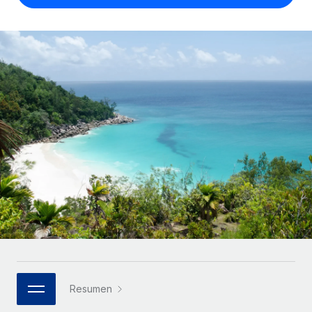
Compáranos con otras empresas.
Iniciar sesión
Contractor Management
Nederlands
Calculadora de pagos a autónomos
Integra y gestiona a autónomos globalmente.
Descubre opciones de divisas y tiempos de pago para
ETAPAS DE CRECIMIENTO
Français
autónomos globales.
PEO
Startups
Externaliza tareas laborales complejas.
Deutsch
Soluciones ágiles de RR. HH. globales y nóminas para
APRENDIZAJE CON REMOTE
empresas en crecimiento.
Español
Guías y recursos
INFRAESTRUCTURA
Mediana empresa
Conexión Remote
Casos prácticos
Amplía tu equipo con soluciones de RR. HH.
Italiano
Integra los RR. HH. en tus flujos de trabajo sin
personalizadas.
Glosario de RR. HH.
complicaciones.
Português (Portugal)
Empresa
Listas de verificación y plantillas
Plataforma
RR. HH. globales para grandes empresas.
日本語
Funciones esenciales de RR. HH. integradas para tu
Biblioteca de descripciones de puestos
equipo.
한국어
ASOCIARSE
Webinarios
Conectar
Nuevo
Socios tecnológicos estratégicos
Resumen
中文（简体）
Conecta cualquier herramienta de IA con Remote
Eventos
Integra la gestión de los RR. HH. globales en tu
mediante nuestro MCP.