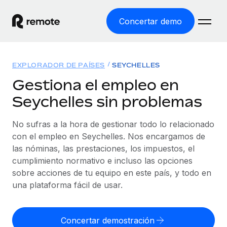
Concertar demo
Inicio
EXPLORADOR DE PAÍSES
SEYCHELLES
Productos
Gestiona el empleo en
Seychelles sin problemas
Soluciones
EMPLEO GLOBAL
Nómina global
No sufras a la hora de gestionar todo lo relacionado
Recursos
COBERTURA MUNDIAL
Gestiona las nóminas de forma sencilla y conforme a la
con el empleo en Seychelles. Nos encargamos de
Explorador de países
legalidad.
las nóminas, las prestaciones, los impuestos, el
Precios
HERRAMIENTAS Y CALCULADORAS
Consulta el soporte del empleo global según el país.
cumplimiento normativo e incluso las opciones
Employer of Record
Calculadora del riesgo de clasificación errónea
sobre acciones de tu equipo en este país, y todo en
Explorador estatal de EE. UU.
Expándete en todo el mundo sin gastar en entidades.
Consulta el riesgo de clasificación errónea por país.
una plataforma fácil de usar.
Simplifica la contratación en todos los estados de EE.
Español
Contractor of Record
Calculadora del coste por empleado
UU.
Contrata a autónomos en cualquier parte del mundo
Calcula lo que cuestan los empleados en total en
Concertar demostración
English
Comparador de Remote
cumpliendo la normativa.
cualquier país.