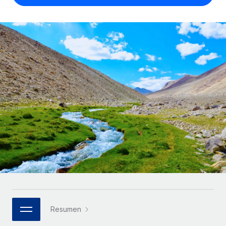
Compáranos con otras empresas.
Iniciar sesión
Contractor Management
Nederlands
Calculadora de pagos a autónomos
Integra y gestiona a autónomos globalmente.
Descubre opciones de divisas y tiempos de pago para
ETAPAS DE CRECIMIENTO
Français
autónomos globales.
PEO
Startups
Externaliza tareas laborales complejas.
Deutsch
Soluciones ágiles de RR. HH. globales y nóminas para
APRENDIZAJE CON REMOTE
empresas en crecimiento.
Español
Guías y recursos
INFRAESTRUCTURA
Mediana empresa
Conexión Remote
Casos prácticos
Amplía tu equipo con soluciones de RR. HH.
Italiano
Integra los RR. HH. en tus flujos de trabajo sin
personalizadas.
Glosario de RR. HH.
complicaciones.
Português (Portugal)
Empresa
Listas de verificación y plantillas
Plataforma
RR. HH. globales para grandes empresas.
日本語
Funciones esenciales de RR. HH. integradas para tu
Biblioteca de descripciones de puestos
equipo.
한국어
ASOCIARSE
Webinarios
Conectar
Nuevo
Socios tecnológicos estratégicos
Resumen
中文（简体）
Conecta cualquier herramienta de IA con Remote
Eventos
Integra la gestión de los RR. HH. globales en tu
mediante nuestro MCP.