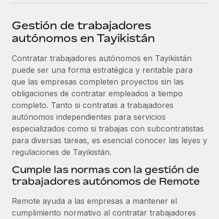
plataforma de forma flexible.
Sala de prensa
Integraciones
Gestión de trabajadores
Asociarse
Optimiza los procesos con herramientas empresariales
Información sobre salarios y talento
autónomos en Tayikistán
Descubre oportunidades de colaborar con nosotros.
esenciales.
Centro de información
Contratar trabajadores autónomos en Tayikistán
Remote Build
Próximamente
puede ser una forma estratégica y rentable para
Consultoría de integraciones y automatización con IA.
Obtén ayuda
SERVICIOS
que las empresas completen proyectos sin las
Pregunta a un experto
Consulta todos los recursos
obligaciones de contratar empleados a tiempo
CASOS PRÁCTICOS
Obtén ayuda de gente experta en RR. HH. globales
completo. Tanto si contratas a trabajadores
y cumplimiento normativo.
autónomos independientes para servicios
BLOG
especializados como si trabajas con subcontratistas
Comprobaciones de antecedentes
para diversas tareas, es esencial conocer las leyes y
Nómina global
Simplifica los procesos de cribado de candidatos.
regulaciones de Tayikistán.
EOR y PEO
Cumple las normas con la gestión de
Cumplimiento normativo
trabajadores autónomos de Remote
Contractor Management
Adelántate a los riesgos de cumplimiento
normativo.
Impuestos
Remote ayuda a las empresas a mantener el
cumplimiento normativo al contratar trabajadores
Gestión de dispositivos