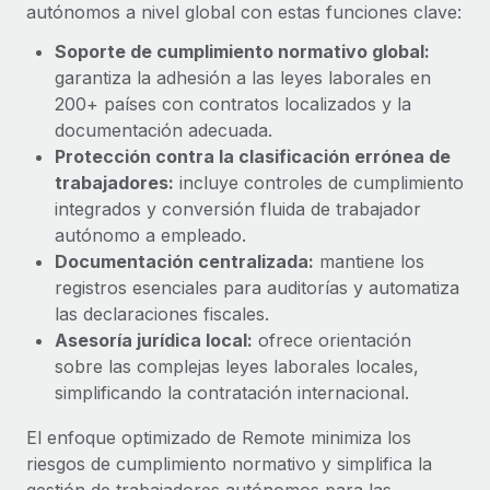
Explora el blog
autónomos a nivel global con estas funciones clave:
Proporciona dispositivos tecnológicos y contrólalos
en todo el mundo.
Soporte de cumplimiento normativo global:
garantiza la adhesión a las leyes laborales en
BLOG
Apertura de entidades
200+ países con contratos localizados y la
Abre entidades conforme a la legalidad enseguida.
Novedades de producto de Remote:
documentación adecuada.
Integraciones con Gusto y Xero y Contractor
Protección contra la clasificación errónea de
Movilidad y reubicación
Management Plus
trabajadores:
incluye controles de cumplimiento
Reubica a los empleados con facilidad.
La misión de Remote sigue siendo ayudar a empresas de
integrados y conversión fluida de trabajador
todos los tamaños a contratar, gestionar y...
autónomo a empleado.
Prestaciones
Documentación centralizada:
mantiene los
Gestiona las prestaciones de los empleados sin
Más información
registros esenciales para auditorías y automatiza
complicaciones.
las declaraciones fiscales.
Asesoría jurídica local:
ofrece orientación
Pento se convierte en un empleador equitativo
sobre las complejas leyes laborales locales,
con Remote
simplificando la contratación internacional.
Gestionar las nóminas internamente es complicado. Tardas
semanas en hacerlo manualmente y, al mes...
El enfoque optimizado de Remote minimiza los
riesgos de cumplimiento normativo y simplifica la
Más información
gestión de trabajadores autónomos para las