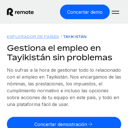
Concertar demo
Inicio
EXPLORADOR DE PAÍSES
TAYIKISTÁN
Productos
Gestiona el empleo en
Tayikistán sin problemas
Soluciones
EMPLEO GLOBAL
Nómina global
No sufras a la hora de gestionar todo lo relacionado
Recursos
COBERTURA MUNDIAL
Gestiona las nóminas de forma sencilla y conforme a la
con el empleo en Tayikistán. Nos encargamos de las
Explorador de países
legalidad.
nóminas, las prestaciones, los impuestos, el
Precios
HERRAMIENTAS Y CALCULADORAS
Consulta el soporte del empleo global según el país.
cumplimiento normativo e incluso las opciones
Employer of Record
Calculadora del riesgo de clasificación errónea
sobre acciones de tu equipo en este país, y todo en
Explorador estatal de EE. UU.
Expándete en todo el mundo sin gastar en entidades.
Consulta el riesgo de clasificación errónea por país.
una plataforma fácil de usar.
Simplifica la contratación en todos los estados de EE.
Español
Contractor of Record
Calculadora del coste por empleado
UU.
Contrata a autónomos en cualquier parte del mundo
Calcula lo que cuestan los empleados en total en
Concertar demostración
English
Comparador de Remote
cumpliendo la normativa.
cualquier país.