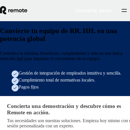
Concertar demo
Convierte tu equipo de RR. HH. en una
potencia global
Centraliza tu nómina, beneficios, cumplimiento y más en una única
solución ágil para impulsar el crecimiento de tu equipo.
Gestión de integración de empleados intuitiva y sencilla.
Cumplimiento total de normativas locales.
Pagos fijos
Concierta una demostración y descubre cómo es Remote
Concierta una demostración y descubre cómo es
Remote en acción.
Tus necesidades son nuestras soluciones. Empieza hoy mismo con 
sesión personalizada con un experto.