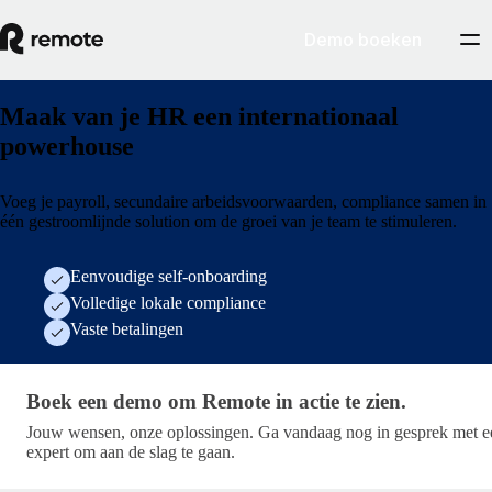
Demo boeken
Maak van je HR een internationaal
powerhouse
Voeg je payroll, secundaire arbeidsvoorwaarden, compliance samen in
één gestroomlijnde solution om de groei van je team te stimuleren.
Eenvoudige self-onboarding
Volledige lokale compliance
Vaste betalingen
Boek een demo om Remote in actie te zien. · get-starte
Boek een demo om Remote in actie te zien.
Jouw wensen, onze oplossingen. Ga vandaag nog in gesprek met e
expert om aan de slag te gaan.