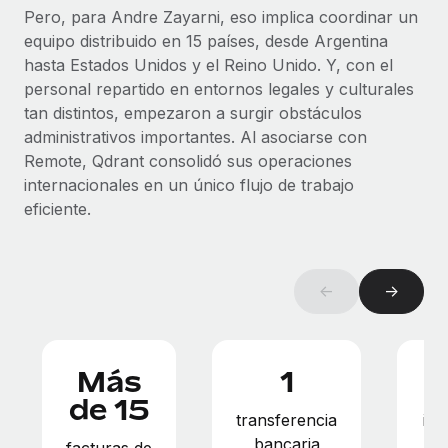
Explora el blog
Cómo el personal de Weaviate, empresa
Pero, para Andre Zayarni, eso implica coordinar un
Proporciona dispositivos tecnológicos y contrólalos
pionera en IA, ha crecido un 120 % con Remote
equipo distribuido en 15 países, desde Argentina
en todo el mundo.
hasta Estados Unidos y el Reino Unido. Y, con el
Weaviate en resumen Weaviate crea infraestructuras de
BLOG
Apertura de entidades
personal repartido en entornos legales y culturales
código abierto basadas en la inteligencia...
Abre entidades conforme a la legalidad enseguida.
tan distintos, empezaron a surgir obstáculos
Novedades de producto de Remote:
Más información
Integraciones con Gusto y Xero y Contractor
administrativos importantes. Al asociarse con
Movilidad y reubicación
Management Plus
Remote, Qdrant consolidó sus operaciones
Reubica a los empleados con facilidad.
internacionales en un único flujo de trabajo
La misión de Remote sigue siendo ayudar a empresas de
eficiente.
todos los tamaños a contratar, gestionar y...
Prestaciones
Gestiona las prestaciones de los empleados sin
Más información
complicaciones.
←
→
Pento se convierte en un empleador equitativo
con Remote
Gestionar las nóminas internamente es complicado. Tardas
Más
1
semanas en hacerlo manualmente y, al mes...
de 15
transferencia
inc
Más información
bancaria
c
facturas de