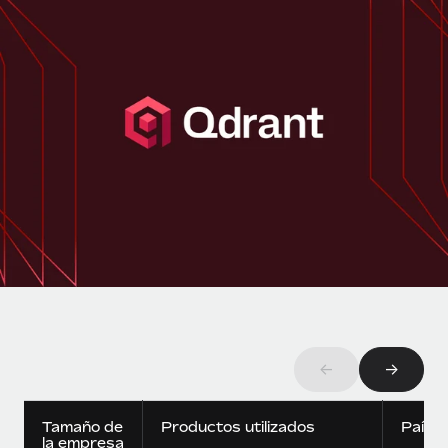
Compáranos con otras empresas.
Iniciar sesión
Contractor Management
Nederlands
Calculadora de pagos a autónomos
Integra y gestiona a autónomos globalmente.
Descubre opciones de divisas y tiempos de pago para
ETAPAS DE CRECIMIENTO
Français
autónomos globales.
PEO
Startups
Externaliza tareas laborales complejas.
Deutsch
Soluciones ágiles de RR. HH. globales y nóminas para
APRENDIZAJE CON REMOTE
empresas en crecimiento.
Español
Guías y recursos
INFRAESTRUCTURA
Mediana empresa
Conexión Remote
Casos prácticos
Amplía tu equipo con soluciones de RR. HH.
Italiano
Integra los RR. HH. en tus flujos de trabajo sin
personalizadas.
Glosario de RR. HH.
complicaciones.
Português (Portugal)
Empresa
Listas de verificación y plantillas
Plataforma
RR. HH. globales para grandes empresas.
日本語
Funciones esenciales de RR. HH. integradas para tu
Biblioteca de descripciones de puestos
equipo.
←
→
한국어
ASOCIARSE
Webinarios
Conectar
Nuevo
Socios tecnológicos estratégicos
中文（简体）
Conecta cualquier herramienta de IA con Remote
Tamaño de
Productos utilizados
Paíse
Eventos
Integra la gestión de los RR. HH. globales en tu
la empresa
mediante nuestro MCP.