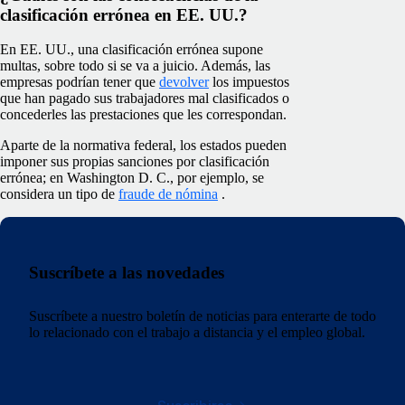
clasificación errónea en EE. UU.?
En EE. UU., una clasificación errónea supone
multas, sobre todo si se va a juicio. Además, las
empresas podrían tener que
devolver
los impuestos
que han pagado sus trabajadores mal clasificados o
concederles las prestaciones que les correspondan.
Aparte de la normativa federal, los estados pueden
imponer sus propias sanciones por clasificación
errónea; en Washington D. C., por ejemplo, se
considera un tipo de
fraude de nómina
.
Suscríbete a las novedades
Suscríbete a nuestro boletín de noticias para enterarte de todo
lo relacionado con el trabajo a distancia y el empleo global.