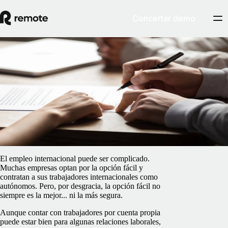
Concertar demo
Blog
/
Gestión de autónomos
Cómo convertir a un trabajador por cuenta
propia en empleado a tiempo completo
5 de febrero de 2025
By
Pedro Barros
El empleo internacional puede ser complicado.
Muchas empresas optan por la opción fácil y
contratan a sus trabajadores internacionales como
autónomos. Pero, por desgracia, la opción fácil no
siempre es la mejor... ni la más segura.
Aunque contar con trabajadores por cuenta propia
puede estar bien para algunas relaciones laborales,