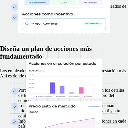
lugar.
Garantiza la misma experiencia para todos los empleados de
EOR.
Crea un plan de acciones que crezca con tu negocio.
Gestionar tus datos de acciones ya
Diseña un plan de acciones más
fundamentado
Los empleados que entienden sus acciones las ven una prestación más.
Ahí es donde entramos nosotros.
Portal de acciones para empleados de EOR con los detalles
de las concesiones específicas para cada miembro del
equipo.
Los expertos en acciones de Remote os proporcionan
información detallada y específica de cada país a ti y a tu
equipo.
Infórmate sobre las diferencias en cuanto a acciones en cada
país.