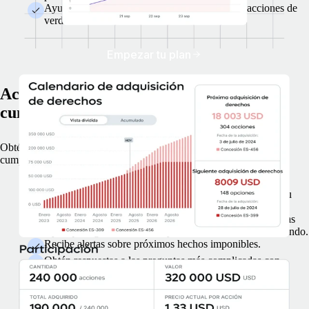
Ayuda a tu equipo a entender lo que valen sus acciones de
verdad.
Empezar tu plan
Aclara todo lo relacionado con el
cumplimiento normativo de las acciones
Obtén asistencia experta para resolver tus dudas fiscales y de
cumplimiento normativo en lo que a tus acciones respecta.
Accede a las herramientas que necesitas para gestionar tu
programa de acciones con eficacia.
Mantente al tanto con las últimas actualizaciones sobre las
leyes que rigen las acciones y la fiscalidad de todo el mundo.
Recibe alertas sobre próximos hechos imponibles.
Obtén respuestas a las preguntas más complicadas con
claridad y rapidez.
Saber más