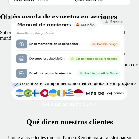
Obtén ayuda de expertos en acciones
Sabemos cómo funciona la remuneración en acciones en todo el
mundo y estamos aquí para ti.
Consulta un desglose de las mejores formas de ofrecer
acciones en cada región.
Infórmate sobre la fiscalidad relacionada con tu programa de
acciones.
Evita comisiones y sanciones caras.
Garantiza el cumplimiento normativo global de tu programa
de acciones.
Solicitar asistencia ya
Qué dicen nuestros clientes
Únete a los clientes que confían en Remote para transformar su