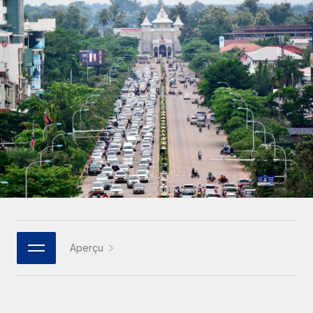
Comparer Remote
pays
Connexion
Gestion des freelances
Nederlands
Examinez notre service par rapport aux autres
Intégrez et gérez vos freelances partout dans le monde
Calculateur de paiement des freelances
Français
Découvrez les devises disponibles et les vitesses de
PEO
CROISSANCE
paiement pour vos freelances internationaux
Sous-traitez les opérations complexes liées à l’emploi
Deutsch
Start-ups
Des solutions agiles et internationales pour les RH et la
APPRENDRE AVEC REMOTE
Español
paie des entreprises en pleine croissance
INFRASTRUCTURE
Recherche et guides
Intégration Remote
Entreprises intermédiaires
Italiano
Intégrez vos RH aux flux de travail en toute simplicité
Études de cas
Développez vos équipes avec des solutions RH sur
mesure
Português (Portugal)
Plateforme
Glossaire RH
Des fonctions RH clés intégrées pour votre équipe
Entreprise
日本語
Checklists et modèles
Les RH à l’international pour les grandes entreprises
Connecter
Nouveau
Aperçu
Descriptions de postes
한국어
Connectez n'importe quel outil d’IA à Remote grâce à
notre MCP
TRAVAILLONS ENSEMBLE
Webinaires
中文（简体）
Partenaires stratégiques de la tech
Intégrations