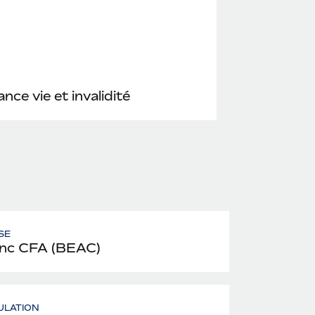
nce vie et invalidité
SE
nc CFA (BEAC)
ULATION