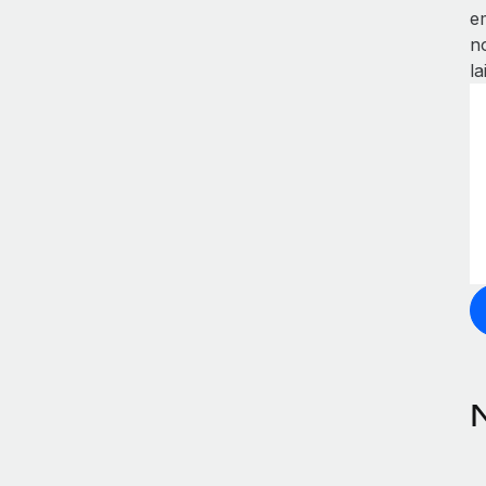
e
n
la
N